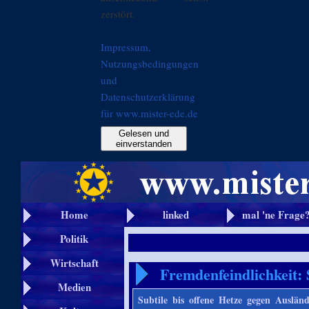
zerstört.
Impressum,
Nutzungsbedingungen
und
Datenschutzerklärung
für www.mister-ede.de
Gelesen und
einverstanden
Home
linked
mal 'ne Frage
Politik
Wirtschaft
Fremdenfeindlichkeit: 
Medien
Subtile bis offene Hetze gegen Auslä