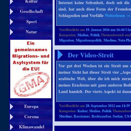
Kultur
Internet keine Seltenheit, doch seit di
sind, hat auch diese Form der Fremdenf
Gesellschaft
Schlagzeilen und Vorfälle
Weiterlesen
→
Sport
Veröffentlicht am
19. Januar 2016 um 16:44 Uh
Natur
Kategorien:
Medien
,
Politik
Themenbereich und
Migration
,
Migrationspolitik
,
Muslime
,
Netz-Pl
Der Video-Streit
Vor gut drei Wochen ist ein Streit um 
meiner Sicht hat dieser Streit vier „Aspe
arabische Welt, über die ich mich zurze
meines Erachtens mit ganz anderen Bed
Land handelt. Der vierte Aspekt ist da
Europa
Veröffentlicht am
28. September 2012 um 14:59
Kategorien:
Kultur
,
Medien
,
Politik
Themenberei
Corona
Muslime
,
Rassismus
,
Rechtsaußen
,
Sudan
,
US
Klimawandel