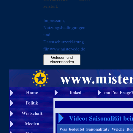
zerstört.
Impressum,
Nutzungsbedingungen
und
Datenschutzerklärung
für www.mister-ede.de
Gelesen und
einverstanden
Home
linked
mal 'ne Frage
Politik
Wirtschaft
Video: Saisonalität be
Medien
Was bedeutet Saisonalität? Welche Ro