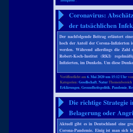
Testquote
.
Coronavirus: Abschätz
der tatsächlichen Infe
Der nachfolgende Beitrag erläutert ein
hoch der Anteil der Corona-Infizierten i
werden. Während allerdings die Zahl d
Robert-Koch-Institut (RKI) regelmäßi
Infizierten, im Dunkeln. Um diese Dunke
Veröffentlicht am
6. Mai 2020 um 15:12 Uhr
vo
Kategorien:
Gesellschaft
,
Natur
Themenbereich 
Erklärungen
,
Gesundheitspolitik
,
Pandemie
,
Re
Die richtige Strategi
Belagerung oder Angri
Aktuell gibt es in Deutschland eine gr
Corona-Pandemie. Einig ist man sich le