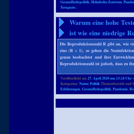
Gesundheitspolitik
,
Helmholtz-Zentrum
,
Pande
Testquote
.
Warum eine hohe Testq
ist wie eine niedrige 
Die Reproduktionszahl R gibt an, wie vie
eins (R < 1), so gehen die Neuinfektio
genau beobachtet und ihre Entwicklu
Reproduktionszahl ist jedoch, dass zu i
Veröffentlicht am
27. April 2020 um 13:24 Uhr
Kategorien:
Natur
,
Politik
Themenbereich und S
Erklärungen
,
Gesundheitspolitik
,
Pandemie
,
Re