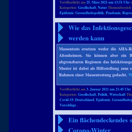
Veröffentlicht am
25. März 2021 um 13:51 Uhr
Kategorien:
Gesellschaft
,
Natur
Themenbereich 
Epidemie
,
Gesundheitspolitik
,
Pandemie
,
Repro
Wie das Infektionsgesc
werden kann
Massentests ersetzen weder die AHA-Re
Altenheimen. Sie können aber ein B
abgrenzbaren Regionen das Infektionsge
Muster ist dabei als Hilfestellung zum 
Rahmen einer Massentestung gedacht.
W
Veröffentlicht am
3. Januar 2021 um 21:45 Uhr
Kategorien:
Gesellschaft
,
Politik
,
Wirtschaft
The
Covid-19
,
Deutschland
,
Epidemie
,
Gesundheitsp
Vorschläge
.
Ein flächendeckendes 
Corona-Winter