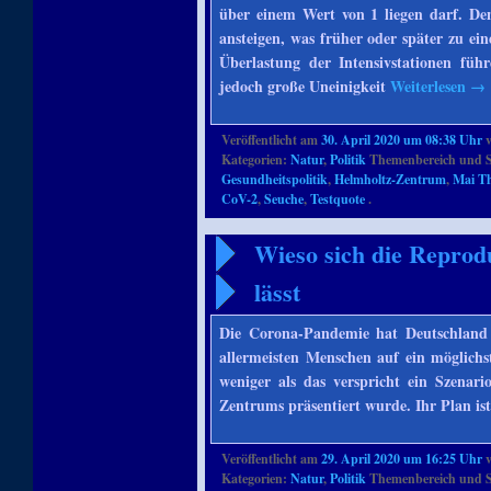
über einem Wert von 1 liegen darf. Den
ansteigen, was früher oder später zu e
Überlastung der Intensivstationen füh
jedoch große Uneinigkeit
Weiterlesen
→
Veröffentlicht am
30. April 2020 um 08:38 Uhr
Kategorien:
Natur
,
Politik
Themenbereich und S
Gesundheitspolitik
,
Helmholtz-Zentrum
,
Mai T
CoV-2
,
Seuche
,
Testquote
.
Wieso sich die Reprodu
lässt
Die Corona-Pandemie hat Deutschland vo
allermeisten Menschen auf ein möglichs
weniger als das verspricht ein Szenar
Zentrums präsentiert wurde. Ihr Plan is
Veröffentlicht am
29. April 2020 um 16:25 Uhr
Kategorien:
Natur
,
Politik
Themenbereich und S