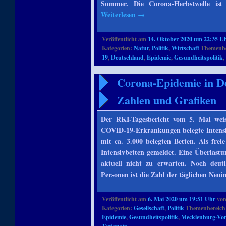
Sommer. Die Corona-Herbstwelle is
Weiterlesen
→
Veröffentlicht am
14. Oktober 2020 um 22:35 U
Kategorien:
Natur
,
Politik
,
Wirtschaft
Themenbe
19
,
Deutschland
,
Epidemie
,
Gesundheitspolitik
Corona-Epidemie in Deu
Zahlen und Grafiken
Der RKI-Tagesbericht vom 5. Mai weis
COVID-19-Erkrankungen belegte Intensiv
mit ca. 3.000 belegten Betten. Als fre
Intensivbetten gemeldet. Eine Überlast
aktuell nicht zu erwarten. Noch deutl
Personen ist die Zahl der täglichen Neu
Veröffentlicht am
6. Mai 2020 um 19:51 Uhr
vo
Kategorien:
Gesellschaft
,
Politik
Themenbereich
Epidemie
,
Gesundheitspolitik
,
Mecklenburg-V