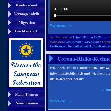
Kinderarmut
Vermögensdrift
Migration
Weiterlesen
→
Leicht erklärt!
Veröffentlicht am
2. Juni 2021 um 23:39 Uhr
vo
Kategorien:
Gesellschaft
,
Glossar
,
Natur
Themen
Erklärungen
,
Gesundheitspolitik
,
Pandemie
,
Re
Corona-Risiko-Rechne
Wie hoch ist das individuelle Risiko,
Infektionssterblichkeit und wie hoch da
Risiko-Rechner heraus:
-> zu
Mehr Themen
Weiterlesen
→
Neue Themen