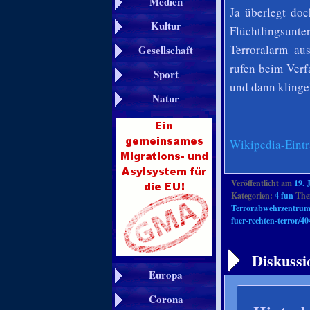
Medien
Ja überlegt doc
Kultur
Flüchtlingsunte
Terroralarm au
Gesellschaft
rufen beim Verf
Sport
und dann klinge
Natur
Wikipedia-Eint
Veröffentlicht am
19. 
Kategorien:
4 fun
Them
Terrorabwehrzentru
fuer-rechten-terror/40
Artikelnavigation
Diskussi
Europa
Corona