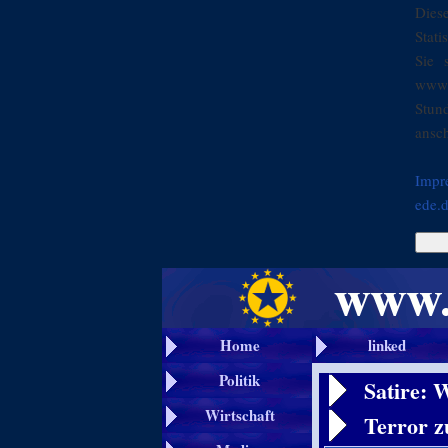
Dies
Stati
Sie 
www.
Stun
ansch
Impr
ede.
Home
linked
Politik
Satire: 
Wirtschaft
Terror z