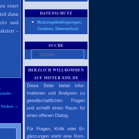
zu einer
wird dann
DATENSCHUTZ
ktiv und
Nutzungsbedingungen,
Cookies, Datenschutz
ktiert –
SUCHE
Suchen
HERZLICH WILLKOMMEN
AUF MISTER-EDE.DE
Diese Seite bietet Infor-
e
,
mationen und Analysen zu
n/nicht-
gesellschaftlichen Fragen
Nächste
→
und schafft einen Raum für
einen offenen Dialog.
Für Fragen, Kritik oder Er-
gänzungen steht eine Kom-