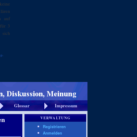
keine
klären
n auf
für 3
 sich
r-
Glossar
Impressum
en
VERWALTUNG
Registrieren
Anmelden