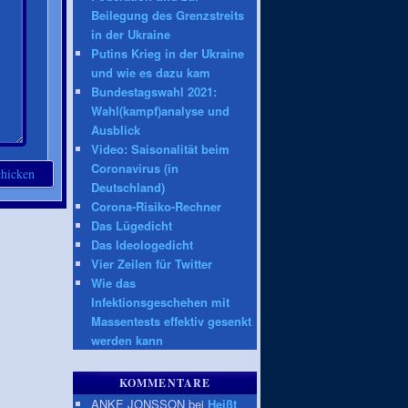
Beilegung des Grenzstreits
in der Ukraine
Putins Krieg in der Ukraine
und wie es dazu kam
Bundestagswahl 2021:
Wahl(kampf)analyse und
Ausblick
Video: Saisonalität beim
Coronavirus (in
Deutschland)
Corona-Risiko-Rechner
Das Lügedicht
Das Ideologedicht
Vier Zeilen für Twitter
Wie das
Infektionsgeschehen mit
Massentests effektiv gesenkt
werden kann
KOMMENTARE
ANKE JONSSON bei
Heißt