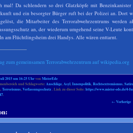
h mal! Da schlendern so drei Glatzköpfe mit Benzinkanister 
rkunft und ein besorgter Bürger ruft bei der Polizei an. Dort 
sgelöst, die Mitarbeiter des Terrorabwehrzentrums werden a
assungsschutz an, der wiederum umgehend seine V-Leute konta
ln am Flüchtlingsheim drei Handys. Alle wären enttarnt.
rag zum gemeinsamen Terrorabwehrzentrum auf wikipedia.org
Juli 2015 um 16:25 Uhr
von
MisterEde
enbereich und Schlagworte:
Anschläge
,
Asyl
,
Innenpolitik
,
Rechtsextremismus
,
Satir
m
,
Terrorismus
,
Verfassungsschutz
. Link zu dieser Seite:
https://www.mister-ede.de/4-fu
47
.
←
Vorherige
on: