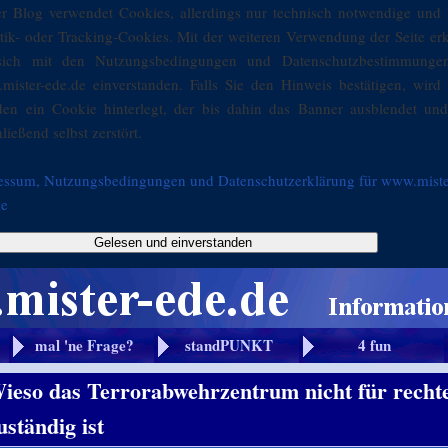
er Blog verwendet Cookies, allerdings nur technisch notwendige und 
stik- oder Tracking-Cookies. Mit der weiteren Verwendung der Seite er
sich mit den Nutzungsbedingungen und Datenschutzbestimmunge
mister-ede.de einverstanden. Falls Sie den Hinweis bestätigen, wird 
den ein Cookie hinterlegt, der bis dahin das Banner ausblendet und
ließend selbst zerstört.
essum, Nutzungsbedingungen und Datenschutzerklärung für www.miste
de
Gelesen und einverstanden
mal 'ne Frage?
standPUNKT
4 fun
Wieso das Terrorabwehrzentrum nicht für recht
uständig ist