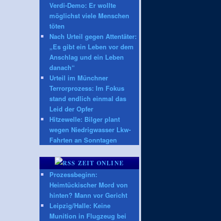
Verdi-Demo: Er wollte
möglichst viele Menschen
töten
Nach Urteil gegen Attentäter:
„Es gibt ein Leben vor dem
Anschlag und ein Leben
danach“
Urteil im Münchner
Terrorprozess: Im Fokus
stand endlich einmal das
Leid der Opfer
Hitzewelle: Bilger plant
wegen Niedrigwasser Lkw-
Fahrten an Sonntagen
ZEIT ONLINE
Prozessbeginn:
Heimtückischer Mord von
hinten? Mann vor Gericht
Leipzig/Halle: Keine
Munition in Flugzeug bei