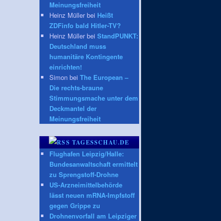
Meinungsfreiheit
Heinz Müller bei
Heißt
ZDFinfo bald Hitler-TV?
Heinz Müller bei
StandPUNKT:
Deutschland muss
humanitäre Kontingente
einrichten!
Simon bei
The European –
Die rechts-braune
Stimmungsmache unter dem
Deckmantel der
Meinungsfreiheit
TAGESSCHAU.DE
Flughafen Leipzig/Halle:
Bundesanwaltschaft ermittelt
zu Sprengstoff-Drohne
US-Arzneimittelbehörde
lässt neuen mRNA-Impfstoff
gegen Grippe zu
Drohnenvorfall am Leipziger