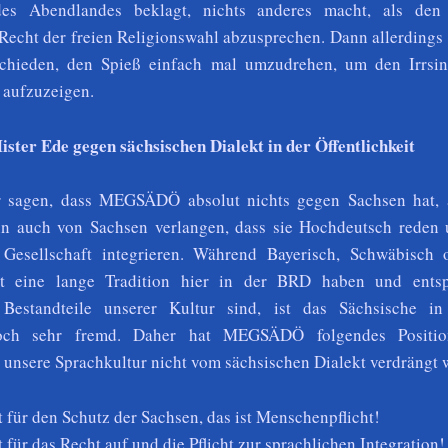
 des Abendlandes beklagt, nichts anderes macht, als
den
Recht der freien Religionswahl abzusprechen. Dann allerdings
chieden, den Spieß einfach mal umzudrehen, um den Irrsin
aufzuzeigen.
er Ede gegen sächsischen Dialekt in der Öffentlichkeit
r sagen, dass MEGSÄDÖ absolut nichts gegen Sachsen hat, 
nn auch von Sachsen verlangen, dass sie Hochdeutsch reden 
 Gesellschaft integrieren. Während Bayerisch, Schwäbisch 
kt eine lange Tradition hier in der BRD haben und ents
 Bestandteile unserer Kultur sind, ist das Sächsische in
doch sehr fremd. Daher hat MEGSÄDÖ folgendes Positio
t unsere Sprachkultur nicht vom sächsischen Dialekt verdrängt 
für den Schutz der Sachsen, das ist Menschenpflicht!
ür das Recht auf und die Pflicht zur sprachlichen Integration!