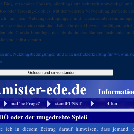
er Blog verwendet Cookies, allerdings nur technisch notwendige und 
stik- oder Tracking-Cookies. Mit der weiteren Verwendung der Seite er
sich mit den Nutzungsbedingungen und Datenschutzbestimmunge
mister-ede.de einverstanden. Falls Sie den Hinweis bestätigen, wird 
den ein Cookie hinterlegt, der bis dahin das Banner ausblendet und
ließend selbst zerstört.
essum, Nutzungsbedingungen und Datenschutzerklärung für www.miste
de
Gelesen und einverstanden
mal 'ne Frage?
standPUNKT
4 fun
 oder der umgedrehte Spieß
lte ich in diesem Beitrag darauf hinweisen, dass jemand, 