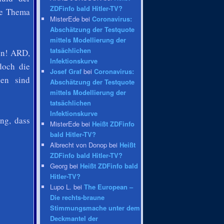
ZDFinfo bald Hitler-TV?
le Thema
MisterEde bei
Coronavirus:
Abschätzung der Testquote
mittels Modellierung der
tatsächlichen
en! ARD,
Infektionskurve
doch die
Josef Graf
bei
Coronavirus:
ien sind
Abschätzung der Testquote
mittels Modellierung der
tatsächlichen
Infektionskurve
ung, dass
MisterEde bei
Heißt ZDFinfo
bald Hitler-TV?
Albrecht von Donop bei
Heißt
ZDFinfo bald Hitler-TV?
Georg bei
Heißt ZDFinfo bald
Hitler-TV?
Lupo L. bei
The European –
Die rechts-braune
Stimmungsmache unter dem
Deckmantel der