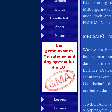
Medien
Islamisierung
Mitbürgern das 
Kultur
mich doch ents
Gesellschaft
PEGIDA-Demos 
Sport
Natur
MEGSÄDÖ – Mist
Wir wollen kla
finden, man ka
damit in diese
Berliner Diale
schützenswerte
Gesellschaft 
erarbeitet, dami
Europa
1. MEGSÄDÖ ist 
Corona
2. MEGSÄDÖ ist f