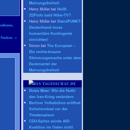
Meinungsfreiheit
Heinz Müller bei
Heißt
ZDFinfo bald Hitler-TV?
Heinz Müller bei
StandPUNKT:
pulismus
,
Deutschland muss
humanitäre Kontingente
Nächste
→
einrichten!
Simon bei
The European –
Die rechts-braune
Stimmungsmache unter dem
Deckmantel der
Meinungsfreiheit
TAGESSCHAU.DE
Rotes Meer: Wie die Huthi
den Iran-Krieg verändern
Berliner Volksbühne eröffnet
Schwimmbad vor der
Theatersaison
CDU-Spitze würde AfD-
Koalition im Osten nicht