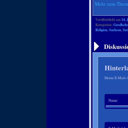
Mehr zum Thema
Veröffentlicht am
14. 
Kategorien:
Gesellscha
Religion
,
Sachsen
,
Sat
Artikelnavigation
Diskussi
Hinterl
Deine E-Mail-Ad
Name