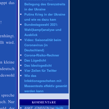
appt das
Beilegung des Grenzstreits
in der Ukraine
Putins Krieg in der Ukraine
und wie es dazu kam
!
Bundestagswahl 2021:
Wahl(kampf)analyse und
Ausblick
enhängt.
Video: Saisonalität beim
lt wird.
Coronavirus (in
Deutschland)
Corona-Risiko-Rechner
Das Lügedicht
n kleine
Das Ideologedicht
hdeutsch
Vier Zeilen für Twitter
indeswohl
Wie das
Infektionsgeschehen mit
Massentests effektiv gesenkt
werden kann
e spreche
auch. Nur
KOMMENTARE
huld der
ANKE JONSSON bei
Heißt