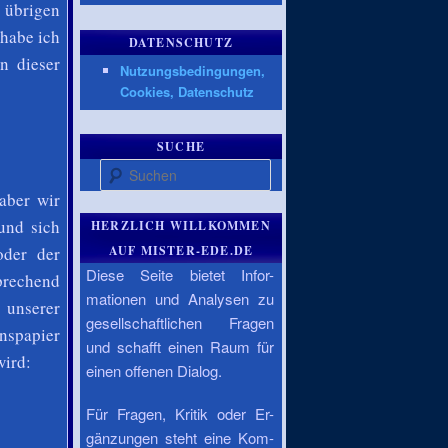
 übrigen
 habe ich
DATENSCHUTZ
n dieser
Nutzungsbedingungen,
Cookies, Datenschutz
SUCHE
Suchen
aber wir
und sich
HERZLICH WILLKOMMEN
AUF MISTER-EDE.DE
oder der
Diese Seite bietet Infor-
prechend
mationen und Analysen zu
 unserer
gesellschaftlichen Fragen
nspapier
und schafft einen Raum für
wird:
einen offenen Dialog.
Für Fragen, Kritik oder Er-
gänzungen steht eine Kom-