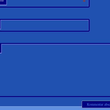
*
sse