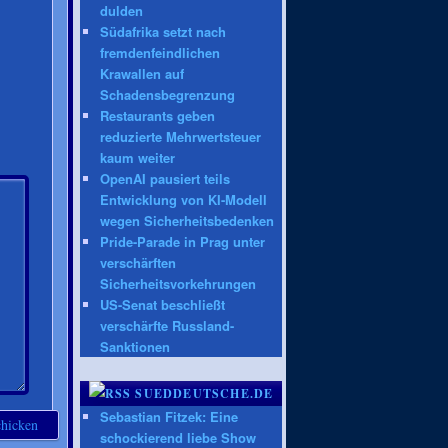
dulden
Südafrika setzt nach
fremdenfeindlichen
Krawallen auf
Schadensbegrenzung
Restaurants geben
reduzierte Mehrwertsteuer
kaum weiter
OpenAI pausiert teils
Entwicklung von KI-Modell
wegen Sicherheitsbedenken
Pride-Parade in Prag unter
verschärften
Sicherheitsvorkehrungen
US-Senat beschließt
verschärfte Russland-
Sanktionen
SUEDDEUTSCHE.DE
Sebastian Fitzek: Eine
schockierend liebe Show