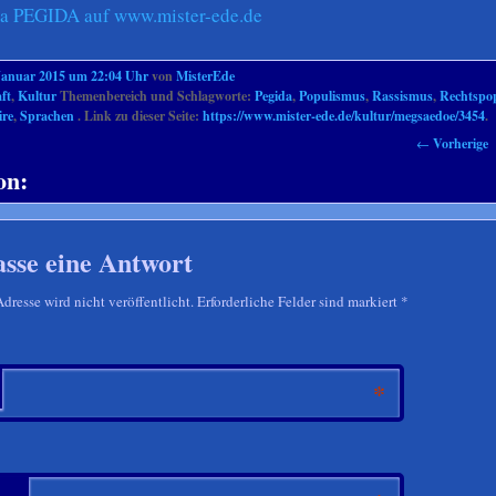
 PEGIDA auf www.mister-ede.de
Januar 2015 um 22:04 Uhr
von
MisterEde
ft
,
Kultur
Themenbereich und Schlagworte:
Pegida
,
Populismus
,
Rassismus
,
Rechtspo
ire
,
Sprachen
. Link zu dieser Seite:
https://www.mister-ede.de/kultur/megsaedoe/3454
.
←
Vorherige
on:
asse eine Antwort
resse wird nicht veröffentlicht. Erforderliche Felder sind markiert
*
*