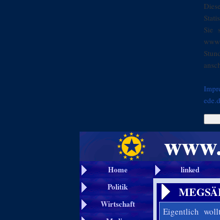
Dies
Stati
Sie 
www.
Stun
ansch
Impr
ede.
Home
linked
Politik
MEGSÄDÖ
Wirtschaft
Eigentlich wol