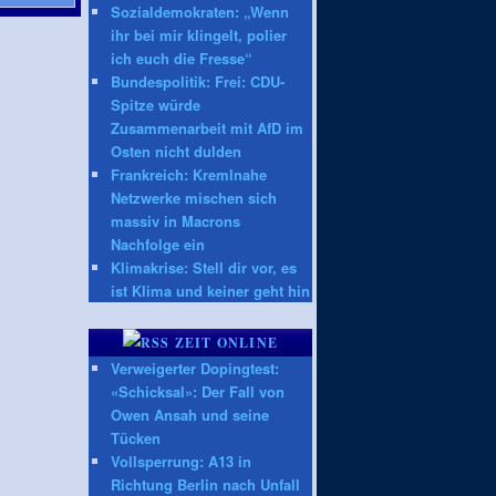
Sozialdemokraten: „Wenn
ihr bei mir klingelt, polier
ich euch die Fresse“
Bundespolitik: Frei: CDU-
Spitze würde
Zusammenarbeit mit AfD im
Osten nicht dulden
Frankreich: Kremlnahe
Netzwerke mischen sich
massiv in Macrons
Nachfolge ein
Klimakrise: Stell dir vor, es
ist Klima und keiner geht hin
ZEIT ONLINE
Verweigerter Dopingtest:
«Schicksal»: Der Fall von
Owen Ansah und seine
Tücken
Vollsperrung: A13 in
Richtung Berlin nach Unfall