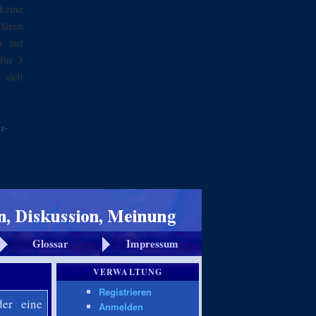
keine
klären
n auf
für 3
 sich
r-
Glossar
Impressum
VERWALTUNG
Registrieren
der eine
Anmelden