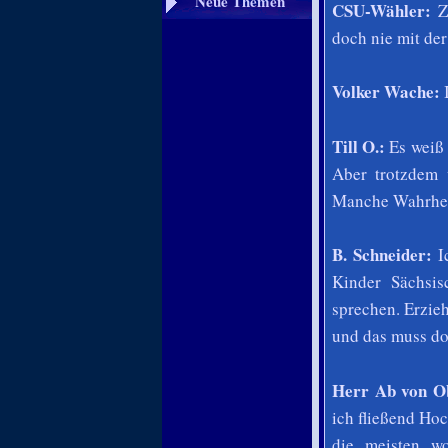
Neue Themen
CSU-Wähler:
Zu
doch nie mit der
Volker Wache:
Till O.:
Es weiß 
Aber trotzdem 
Manche Wahrheit
B. Schneider:
Ic
Kinder Sächsis
sprechen. Erzie
und das muss do
Herr Ab von O
ich fließend Ho
die meisten wo