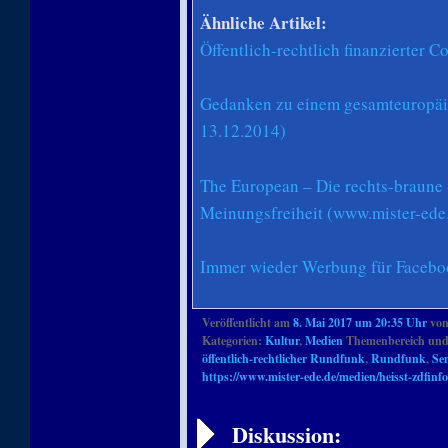
Ähnliche Artikel:
Öffentlich-rechtlich finanzierter 
Gedanken zu einem gesamteuropäi
13.12.2014)
The European – Die rechts-braun
Meinungsfreiheit (www.mister-ede
Immer wieder Werbung für Faceboo
Veröffentlicht am
8. Mai 2017 um 20:35 Uhr
vo
Kategorien:
Kultur
,
Medien
Themenbereich und
öffentlich-rechtlicher Rundfunk
,
Rundfunk
,
Se
https://www.mister-ede.de/medien/heisst-zdfinfo
Artikelnavigation
Diskussion: