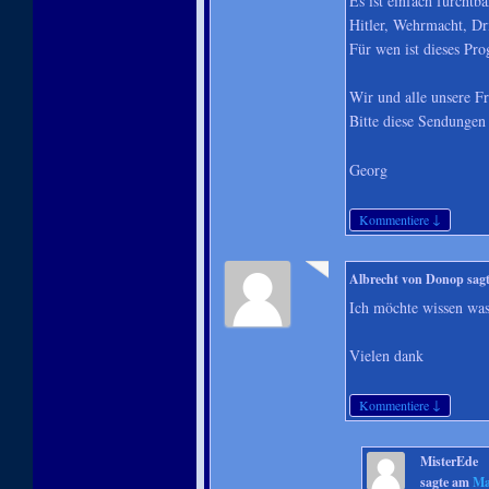
Es ist einfach furchtba
Hitler, Wehrmacht, Dri
Für wen ist dieses P
Wir und alle unsere Fr
Bitte diese Sendungen 
Georg
↓
Kommentiere
Albrecht von Donop
sag
Ich möchte wissen was
Vielen dank
↓
Kommentiere
MisterEde
sagte am
Ma