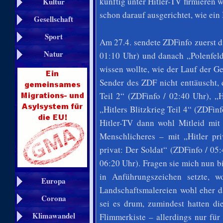
künftig unter Hitler-TV firmieren w
Kultur
schon darauf ausgerichtet, wie ein
Gesellschaft
Sport
Am 27.4. sendete ZDFinfo zuerst 
Natur
01:10 Uhr) und danach „Polenfeld
wissen wollte, wie der Lauf der 
Sender des ZDF nicht enttäuscht, 
Teil 2“ (ZDFinfo / 02:40 Uhr), „H
„Hitlers Blitzkrieg Teil 4“ (ZDFin
Hitler-TV dann wohl Mitleid mit
Menschlicheres – mit „Hitler pri
privat: Der Soldat“ (ZDFinfo / 05:
06:20 Uhr). Fragen sie mich nun b
in Anführungszeichen setzte, w
Europa
Landschaftsmalereien wohl eher da
Corona
sei es drum, zumindest hatten d
Klimawandel
Flimmerkiste – allerdings nur fü