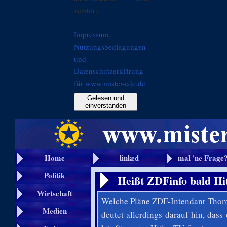
zerstört.
Impressum,
Nutzungsbedingungen
und
Datenschutzerklärung
für www.mister-ede.de
Gelesen und
einverstanden
Home
linked
mal 'ne Frage
Politik
Heißt ZDFinfo bald Hi
Wirtschaft
Welche Pläne ZDF-Intendant Thomas
Medien
deutet allerdings darauf hin, da