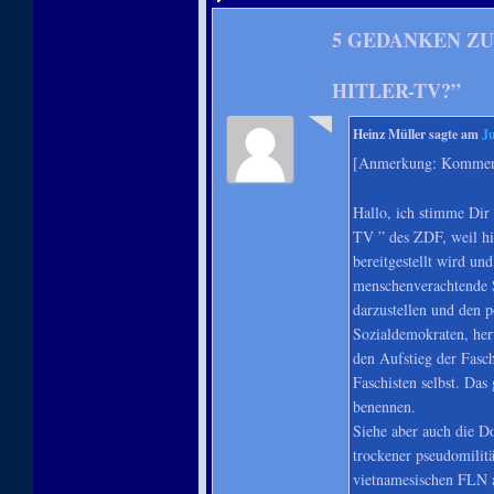
5 GEDANKEN ZU
ITLER-TV?
”
Heinz Müller
sagte am
Ju
[Anmerkung: Komment
Hallo, ich stimme Dir 
TV ” des ZDF, weil hi
bereitgestellt wird un
menschenverachtende S
darzustellen und den 
Sozialdemokraten, herv
den Aufstieg der Fasch
Faschisten selbst. Da
benennen.
Siehe aber auch die D
trockener pseudomilitä
vietnamesischen FLN 