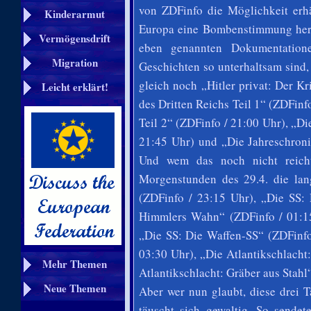
von ZDFinfo die Möglichkeit erhä
Kinderarmut
Europa eine Bombenstimmung herr
Vermögensdrift
eben genannten Dokumentatione
Migration
Geschichten so unterhaltsam sind,
gleich noch „Hitler privat: Der K
Leicht erklärt!
des Dritten Reichs Teil 1“ (ZDFinf
Teil 2“ (ZDFinfo / 21:00 Uhr), „Di
21:45 Uhr) und „Die Jahreschroni
Und wem das noch nicht reicht
Morgenstunden des 29.4. die lan
(ZDFinfo / 23:15 Uhr), „Die SS:
Himmlers Wahn“ (ZDFinfo / 01:15
„Die SS: Die Waffen-SS“ (ZDFinfo
03:30 Uhr), „Die Atlantikschlacht
Mehr Themen
Atlantikschlacht: Gräber aus Stahl
Neue Themen
Aber wer nun glaubt, diese drei
täuscht sich gewaltig. So sendet