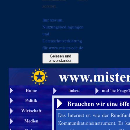
zerstört.
Impressum,
Nutzungsbedingungen
und
Datenschutzerklärung
für www.mister-ede.de
Gelesen und
einverstanden
Home
linked
mal 'ne Frage
Politik
Brauchen wir eine öffen
Wirtschaft
Das Internet ist wie der Rundfun
Medien
Kommunikationsinstrument. Es kan