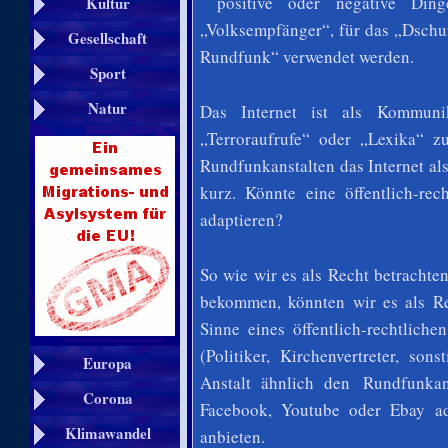
positive oder negative Ding
Kultur
„Volksempfänger“, für das „Dschu
Gesellschaft
Rundfunk“ verwendet werden.
Sport
Natur
Das Internet ist als Kommunik
„Terroraufrufe“ oder „Lexika“ zu
Rundfunkanstalten das Internet als 
kurz. Könnte eine öffentlich-rech
adaptieren?
So wie wir es als Recht betrachte
bekommen, könnten wir es als Re
Sinne eines öffentlich-rechtliche
(Politiker, Kirchenvertreter, so
Europa
Anstalt ähnlich den Rundfunkan
Corona
Facebook, Youtube oder Ebay ad
Klimawandel
anbieten.