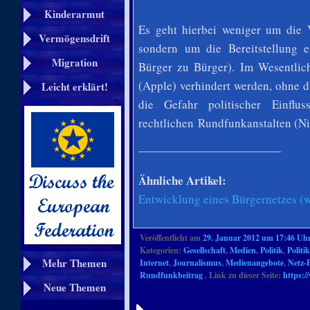
Kinderarmut
Es geht hierbei weniger um die V
Vermögensdrift
sondern um die Bereitstellung 
Migration
Bürger zu Bürger). Im Wesentlic
(Apple) verhindert werden, ohne di
Leicht erklärt!
die Gefahr politischer Einflu
rechtlichen Rundfunkanstalten (Ni
Ähnliche Artikel:
Entwicklung eines Bürgernetzes (
Veröffentlicht am
29. Januar 2012 um 17:46 Uh
Kategorien:
Gesellschaft
,
Medien
,
Politik
,
Politi
Mehr Themen
Internet
,
Journalismus
,
Medienangebote
,
Netz-
Rundfunkbeitrag
. Link zu dieser Seite:
https:/
Neue Themen
Artikelnavigation