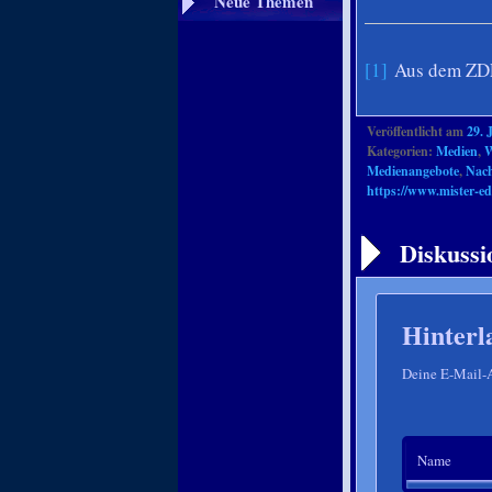
Neue Themen
[1]
Aus dem ZDF 
Veröffentlicht am
29. 
Kategorien:
Medien
,
W
Medienangebote
,
Nach
https://www.mister-ed
Artikelnavigation
Diskussi
Hinterl
Deine E-Mail-Ad
Name