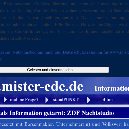
er Blog verwendet Cookies, allerdings nur technisch notwendige und 
stik- oder Tracking-Cookies. Mit der weiteren Verwendung der Seite er
sich mit den Nutzungsbedingungen und Datenschutzbestimmunge
mister-ede.de einverstanden. Falls Sie den Hinweis bestätigen, wird 
den ein Cookie hinterlegt, der bis dahin das Banner ausblendet und
ließend selbst zerstört.
essum, Nutzungsbedingungen und Datenschutzerklärung für www.miste
de
Gelesen und einverstanden
mal 'ne Frage?
standPUNKT
4 fun
als Information getarnt: ZDF Nachtstudio
besetzt mit Börsenmakler, Unternehmer(in) und Volkswirt ha