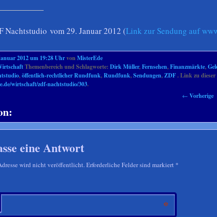
Nachtstudio vom 29. Januar 2012 (
Link zur Sendung auf www
Januar 2012 um 19:28 Uhr
von
MisterEde
irtschaft
Themenbereich und Schlagworte:
Dirk Müller
,
Fernsehen
,
Finanzmärkte
,
Gel
tstudio
,
öffentlich-rechtlicher Rundfunk
,
Rundfunk
,
Sendungen
,
ZDF
. Link zu dieser 
e.de/wirtschaft/zdf-nachtstudio/303
.
←
Vorherige
on:
asse eine Antwort
resse wird nicht veröffentlicht. Erforderliche Felder sind markiert
*
*