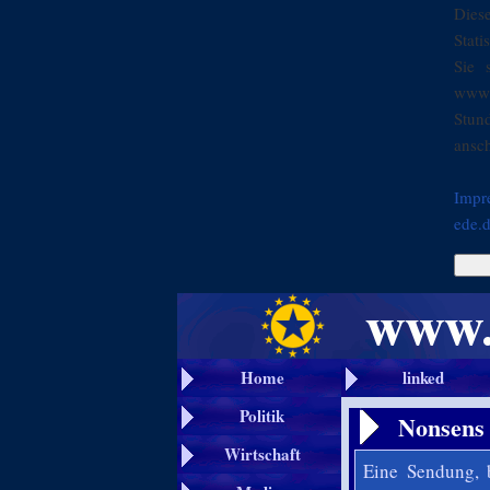
Dies
Stati
Sie 
www.
Stun
ansch
Impr
ede.
Home
linked
Politik
Nonsens 
Wirtschaft
Eine Sendung, 