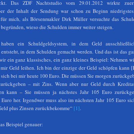
eckt. Das ZDF Nachtstudio vom 29.01.2012 wirkte zuer
ber der Inhalt der Sendung war schon zu Beginn niedrigstes
für mich, als Börsenmakler Dirk Müller versuchte das Schul
u begründen,
wieso die Schulden immer weiter steigen.
 haben ein Schuldgeldsystem, in dem Geld ausschließli
entsteht, in dem Schulden gemacht werden. Und das ist das ga
ir ein ganz klassisches, ein ganz kleines Beispiel: Nehmen wi
mir Geld leihen. Ich bin der einzige der Geld schöpfen kann [E
n sich bei mir heute 100 Euro. Die müssen Sie morgen zurückge
zurückgeben – mit Zins. Wenn aber nur Geld durch Kredit
en kann – Sie müssen ja nächstes Jahr 105 Euro zurückg
Euro her. Irgendwer muss also im nächsten Jahr 105 Euro sich
 Geld plus Zinsen zurückbekomme“
[1]
.
as Beispiel genauer: