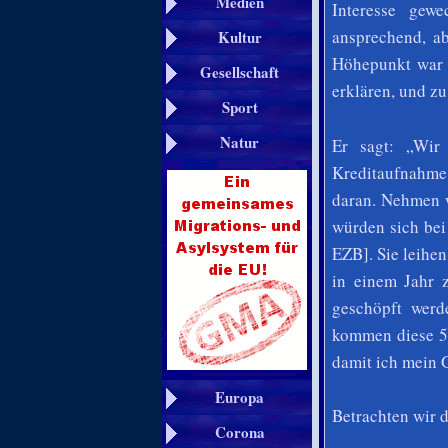
Medien
Interesse gew
ansprechend, a
Kultur
Höhepunkt war 
Gesellschaft
erklären, und z
Sport
Natur
Er sagt: „Wir
Kreditaufnahme 
daran. Nehmen w
würden sich bei 
EZB]. Sie leihe
in einem Jahr 
geschöpft werd
kommen diese 5 
damit ich mein
Europa
Betrachten wir d
Corona