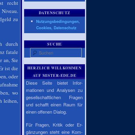
st recht
 Niveau.
DATENSCHUTZ
dgeld zu
Nutzungsbedingungen,
Cookies, Datenschutz
ch durch
SUCHE
Suchen
nz fatale
r an, Sie
r ist die
HERZLICH WILLKOMMEN
ben, oder
AUF MISTER-EDE.DE
Diese Seite bietet Infor-
aufnahme
mationen und Analysen zu
eben, wo
gesellschaftlichen Fragen
 leihen,
und schafft einen Raum für
einen offenen Dialog.
Für Fragen, Kritik oder Er-
gänzungen steht eine Kom-