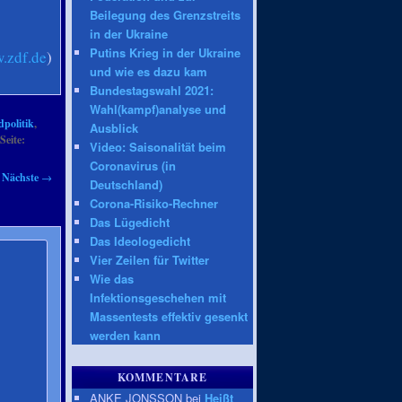
Beilegung des Grenzstreits
in der Ukraine
Putins Krieg in der Ukraine
.zdf.de
)
und wie es dazu kam
Bundestagswahl 2021:
Wahl(kampf)analyse und
dpolitik
,
Ausblick
Seite:
Video: Saisonalität beim
Coronavirus (in
Nächste
→
Deutschland)
Corona-Risiko-Rechner
Das Lügedicht
Das Ideologedicht
Vier Zeilen für Twitter
Wie das
Infektionsgeschehen mit
Massentests effektiv gesenkt
werden kann
KOMMENTARE
ANKE JONSSON bei
Heißt