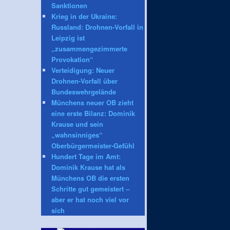
Sanktionen
Krieg in der Ukraine:
Russland: Drohnen-Vorfall in
Leipzig ist
„zusammengezimmerte
Provokation“
Verteidigung: Neuer
Drohnen-Vorfall über
Bundeswehrgelände
Münchens neuer OB zieht
eine erste Bilanz: Dominik
Krause und sein
„wahnsinniges“
Oberbürgermeister-Gefühl
Hundert Tage im Amt:
Dominik Krause hat als
Münchens OB die ersten
Schritte gut gemeistert –
aber er hat noch viel vor
sich