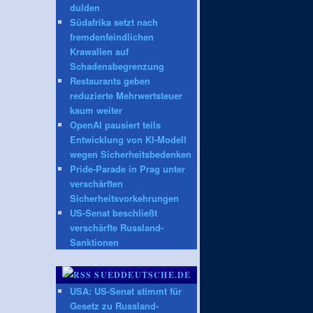
dulden
Südafrika setzt nach
fremdenfeindlichen
Krawallen auf
Schadensbegrenzung
Restaurants geben
reduzierte Mehrwertsteuer
kaum weiter
OpenAI pausiert teils
Entwicklung von KI-Modell
wegen Sicherheitsbedenken
Pride-Parade in Prag unter
verschärften
Sicherheitsvorkehrungen
US-Senat beschließt
verschärfte Russland-
Sanktionen
SUEDDEUTSCHE.DE
USA: US-Senat stimmt für
Gesetz zu Russland-