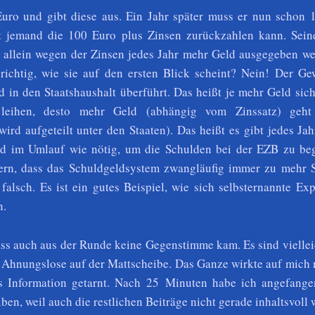
uro und gibt diese aus. Ein Jahr später muss er nun schon 
t jemand die 100 Euro plus Zinsen zurückzahlen kann. Sein
t allein wegen der Zinsen jedes Jahr mehr Geld ausgegeben we
richtig, wie sie auf den ersten Blick scheint? Nein! Der Ge
d in den Staatshaushalt überführt. Das heißt je mehr Geld si
eihen, desto mehr Geld (abhängig vom Zinssatz) geht
wird aufgeteilt unter den Staaten). Das heißt es gibt jedes Jah
ld im Umlauf wie nötig, um die Schulden bei der EZB zu beg
gern, dass das Schuldgeldsystem zwangläufig immer zu mehr 
 falsch. Es ist ein gutes Beispiel, wie sich selbsternannte Ex
n.
dass auch aus der Runde keine Gegenstimme kam. Es sind vielle
e Ahnungslose auf der Mattscheibe. Das Ganze wirkte auf mich
s Information getarnt. Nach 25 Minuten habe ich angefange
iben, weil auch die restlichen Beiträge nicht gerade inhaltsvoll 