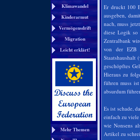
Klimawandel
Er druckt 100 E
ausgeben, dami
Kinderarmut
nach, muss jetz
Vermögensdrift
diese Logik so 
Migration
Zentralbank wir
von der EZB l
Leicht erklärt!
Staatshaushalt (
geschöpftes Ge
Hieraus zu fol
führen muss ist
absurdum führe
Es ist schade, 
einfach zu viel
wie Nonsens al
Mehr Themen
Artikel zu schre