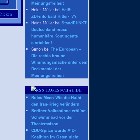
Meinungsfreiheit
Heinz Müller bei
Heißt
ZDFinfo bald Hitler-TV?
Heinz Müller bei
StandPUNKT:
Deutschland muss
humanitäre Kontingente
einrichten!
Simon bei
The European –
Die rechts-braune
Stimmungsmache unter dem
Deckmantel der
Meinungsfreiheit
TAGESSCHAU.DE
Rotes Meer: Wie die Huthi
den Iran-Krieg verändern
Berliner Volksbühne eröffnet
Schwimmbad vor der
Theatersaison
CDU-Spitze würde AfD-
Koalition im Osten nicht