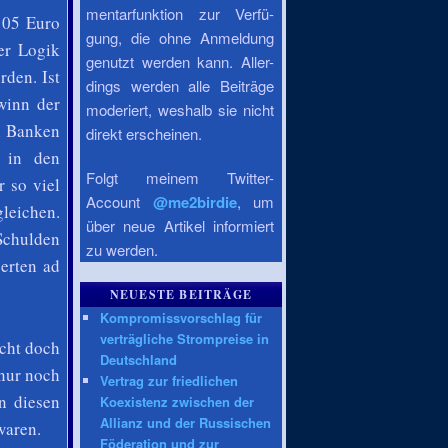
mentarfunktion zur Verfü-
105 Euro
gung, die ohne Anmeldung
er Logik
genutzt werden kann. Aller-
rden. Ist
dings werden alle Beiträge
winn der
moderiert, weshalb sie nicht
ch Banken
direkt erscheinen.
 in den
Folgt meinem Twitter-
r so viel
Account
@me2birdie
, um
leichen.
über neue Artikel informiert
Schulden
zu werden.
perten ad
NEUESTE BEITRÄGE
Kompromissvorschlag für
verträgliche Strompreise in
icht doch
Deutschland
 nur noch
Vertrag zur friedlichen
n diesen
Koexistenz zwischen der
Allianz und der Russischen
waren.
Föderation und zur