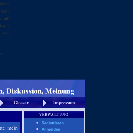
keine
klären
n auf
für 3
 sich
r-
Glossar
Impressum
VERWALTUNG
Registrieren
tte mein
Anmelden