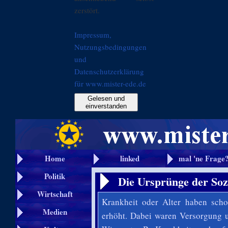
zerstört.
Impressum,
Nutzungsbedingungen
und
Datenschutzerklärung
für www.mister-ede.de
Gelesen und
einverstanden
Home
linked
mal 'ne Frage
Politik
Die Ursprünge der Soz
Wirtschaft
Krankheit oder Alter haben sch
Medien
erhöht. Dabei waren Versorgung u