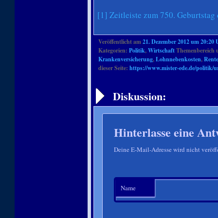
[1]
Zeitleiste zum 750. Geburtstag
Veröffentlicht am
21. Dezember 2012 um 20:20 
Kategorien:
Politik
,
Wirtschaft
Themenbereich 
Krankenversicherung
,
Lohnnebenkosten
,
Rent
dieser Seite:
https://www.mister-ede.de/politik/
Artikelnavigation
Diskussion:
Hinterlasse eine Ant
Deine E-Mail-Adresse wird nicht veröffe
Name