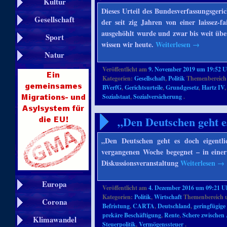
Kultur
Dieses Urteil des Bundesverfassungsgerich
Gesellschaft
der seit zig Jahren von einer laissez-f
ausgehöhlt wurde und zwar bis weit über
Sport
wissen wir heute.
Weiterlesen
→
Natur
Veröffentlicht am
9. November 2019 um 19:52 
Kategorien:
Gesellschaft
,
Politik
Themenbereich
BVerfG
,
Gerichtsurteile
,
Grundgesetz
,
Hartz IV
Sozialstaat
,
Sozialversicherung
.
„Den Deutschen geht es
„Den Deutschen geht es doch eigentli
vergangenen Woche begegnet – in eine
Diskussionsveranstaltung
Weiterlesen
→
Europa
Veröffentlicht am
4. Dezember 2016 um 09:21 U
Kategorien:
Politik
,
Wirtschaft
Themenbereich 
Corona
Befristung
,
CARTA
,
Deutschland
,
geringfügige
prekäre Beschäftigung
,
Rente
,
Schere zwischen
Klimawandel
Steuerpolitik
,
Vermögenssteuer
.