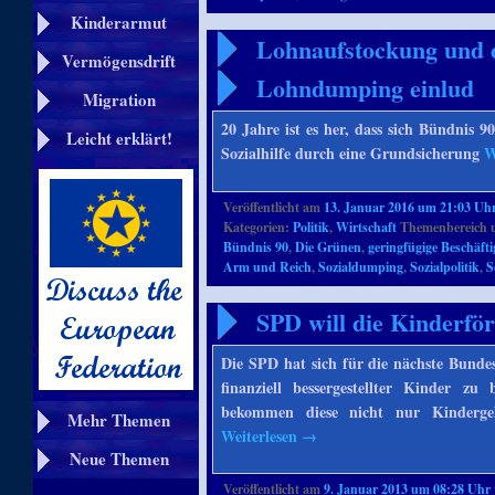
Kinderarmut
Lohnaufstockung und d
Vermögensdrift
Lohndumping einlud
Migration
20 Jahre ist es her, dass sich Bündnis
Leicht erklärt!
Sozialhilfe durch eine Grundsicherung
W
Veröffentlicht am
13. Januar 2016 um 21:03 Uh
Kategorien:
Politik
,
Wirtschaft
Themenbereich 
Bündnis 90
,
Die Grünen
,
geringfügige Beschäft
Arm und Reich
,
Sozialdumping
,
Sozialpolitik
,
S
SPD will die Kinderfö
Die SPD hat sich für die nächste Bundes
finanziell bessergestellter Kinder z
bekommen diese nicht nur Kindergel
Mehr Themen
Weiterlesen
→
Neue Themen
Veröffentlicht am
9. Januar 2013 um 08:28 Uhr