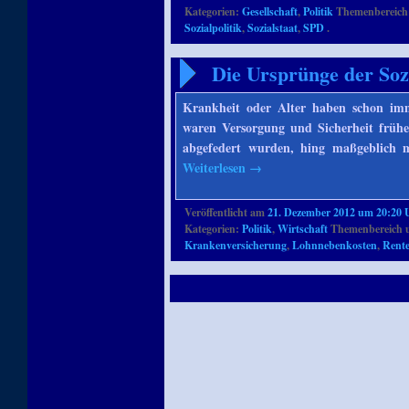
Kategorien:
Gesellschaft
,
Politik
Themenbereich
Sozialpolitik
,
Sozialstaat
,
SPD
.
Die Ursprünge der Soz
Krankheit oder Alter haben schon imm
waren Versorgung und Sicherheit frühe
abgefedert wurden, hing maßgeblich m
Weiterlesen
→
Veröffentlicht am
21. Dezember 2012 um 20:20 
Kategorien:
Politik
,
Wirtschaft
Themenbereich 
Krankenversicherung
,
Lohnnebenkosten
,
Rent