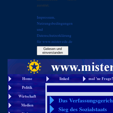
zerstört.
Impressum,
Nutzungsbedingungen
und
Datenschutzerklärung
für www.mister-ede.de
Gelesen und
einverstanden
Home
linked
mal 'ne Frage
Politik
Wirtschaft
Das Verfassungsgericht
Medien
Sieg des Sozialstaats