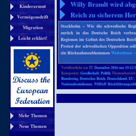
Willy Brandt wird abg
Kinderarmut
Reich zu sicherem Her
Vermögensdrift
Stockholm – Wie die schwedische Regier
Migration
zurück in das Deutsche Reich verbra
Leicht erklärt!
Regionen im Gebiet des Deutschen Reich
Protest der schwedischen Opposition so
ein Rücknahmeabkommen
Weiterlesen
Veröffentlicht am
17. Dezember 2016 um 19:12 
Kategorien:
Gesellschaft
,
Politik
Themenbereich
Bundestag
,
Deutsches Reich
,
Deutschland
,
EU
,
Nationalsozialismus
,
NSDAP
,
Rückführungsa
Mehr Themen
Neue Themen