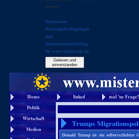
zerstört.
Impressum,
Nutzungsbedingungen
und
Datenschutzerklärung
für www.mister-ede.de
Gelesen und
einverstanden
Home
linked
mal 'ne Frage
Politik
Wirtschaft
Trumps Migrationspoli
Medien
Donald Trump ist ein selbstverliebte