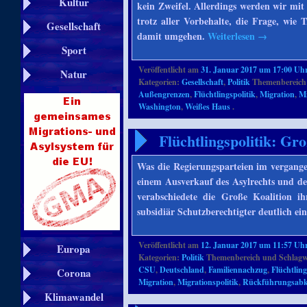
Kultur
kein Zweifel. Allerdings werden wir mit
trotz aller Vorbehalte, die Frage, wie
Gesellschaft
damit umgehen.
Weiterlesen
→
Sport
Veröffentlicht am
31. Januar 2017 um 17:00 Uh
Natur
Kategorien:
Gesellschaft
,
Politik
Themenbereich
Außengrenzen
,
Flüchtlingspolitik
,
Migration
,
Mi
Washington
,
Weißes Haus
.
Flüchtlingspolitik: Gr
Was die Regierungsparteien im vergange
einem Ausverkauf des Asylrechts und des
verabschiedete die Große Koalition i
subsidiär Schutzberechtigter deutlich ei
Veröffentlicht am
12. Januar 2017 um 11:57 Uh
Europa
Kategorien:
Politik
Themenbereich und Schlagw
CSU
,
Deutschland
,
Familiennachzug
,
Flüchtling
Corona
Migration
,
Migrationspolitik
,
Rückführungsab
Klimawandel