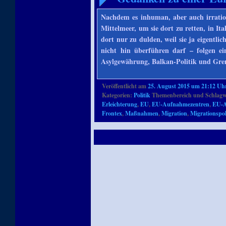
Nachdem es inhuman, aber auch irration
Mittelmeer, um sie dort zu retten, in Ita
dort nur zu dulden, weil sie ja eigentli
nicht hin überführen darf – folgen e
Asylgewährung, Balkan-Politik und Gre
Veröffentlicht am
25. August 2015 um 21:12 Uh
Kategorien:
Politik
Themenbereich und Schlagw
Erleichterung
,
EU
,
EU-Aufnahmezentren
,
EU-A
Frontex
,
Maßnahmen
,
Migration
,
Migrationspol