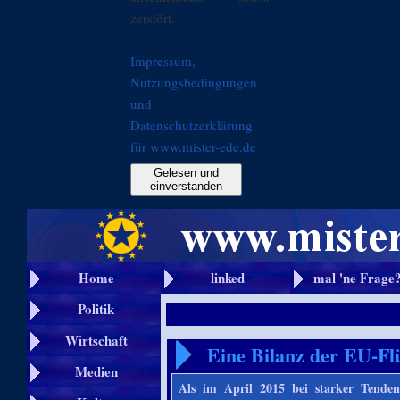
zerstört.
Impressum,
Nutzungsbedingungen
und
Datenschutzerklärung
für www.mister-ede.de
Gelesen und
einverstanden
Home
linked
mal 'ne Frage
Politik
Wirtschaft
Eine Bilanz der EU-Flü
Medien
Als im April 2015 bei starker Tende