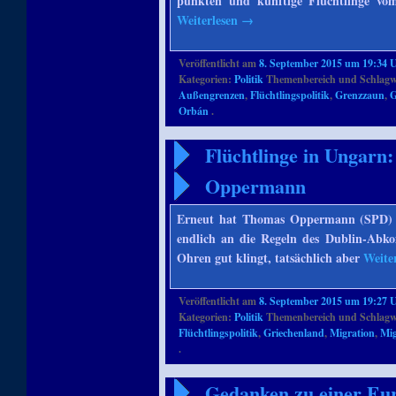
punkten und künftige Flüchtlinge vo
Weiterlesen
→
Veröffentlicht am
8. September 2015 um 19:34 
Kategorien:
Politik
Themenbereich und Schlagw
Außengrenzen
,
Flüchtlingspolitik
,
Grenzzaun
,
G
Orbán
.
Flüchtlinge in Ungarn
Oppermann
Erneut hat Thomas Oppermann (SPD) g
endlich an die Regeln des Dublin-Abk
Ohren gut klingt, tatsächlich aber
Weite
Veröffentlicht am
8. September 2015 um 19:27 
Kategorien:
Politik
Themenbereich und Schlagw
Flüchtlingspolitik
,
Griechenland
,
Migration
,
Mig
.
Gedanken zu einer Eur