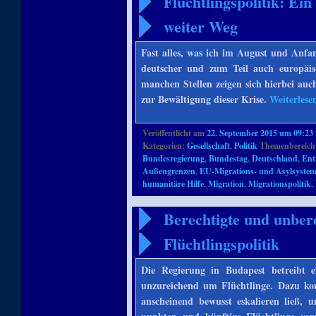
Flüchtlingspolitik: Ein
weiter Weg
Fast alles, was ich im August und Anfan
deutscher und zum Teil auch europäi
manchen Stellen zeigen sich hierbei auch
zur Bewältigung dieser Krise.
Weiterles
Veröffentlicht am
22. September 2015 um 09:23
Kategorien:
Gesellschaft
,
Politik
Themenbereich
Bundesregierung
,
Bundestag
,
Deutschland
,
Ent
Außengrenzen
,
EU-Migrations- und Asylsyste
humanitäre Hilfe
,
Migration
,
Migrationspolitik
,
Berechtigte und unber
Flüchtlingspolitik
Die Regierung in Budapest betreibt 
unzureichend um Flüchtlinge. Dazu ko
anscheinend bewusst eskalieren ließ, 