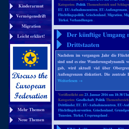
Kategorien:
Politik
Themenbereich und Schlagw
Kinderarmut
EU
,
EU-Aufnahmezentren
,
EU-Außengrenzen
,
Flüchtlingspolitik
,
Griechenland
,
Migration
,
Mig
Vermögensdrift
Türkei
,
Verhandlungen
.
Migration
Der künftige Umgang m
Leicht erklärt!
Drittstaaten
Nachdem im vergangen Jahr die Flüchtl
sind und es eine Wanderungsdynamik vo
gab, wird aktuell viel über Obergre
Außengrenzen diskutiert. Die zentrale F
Weiterlesen
→
Veröffentlicht am
23. Januar 2016 um 18:38 Uh
Kategorien:
Gesellschaft
,
Politik
Themenbereich
Drittländer
,
EU
,
EU-Aufnahmezentren
,
EU-Auß
Mehr Themen
Flüchtlingskonvention
,
Griechenland
,
Grundges
Tunesien
,
Türkei
,
Ursprungsland
.
Neue Themen