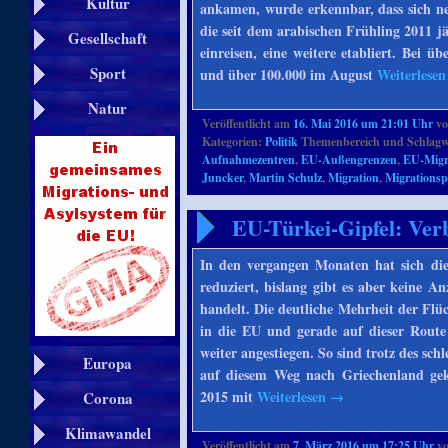
Kultur
ankamen, wurde erkennbar, dass sich ne
die seit dem arabischen Frühling 2011 jä
Gesellschaft
einreisen, eine weitere etabliert. Bei 
Sport
und über 100.000 im August
Weiterlese
Natur
Veröffentlicht am
16. Mai 2016 um 21:01 Uhr
v
Kategorien:
Politik
Themenbereich und Schlagw
Aufnahmezentren
,
EU-Außengrenzen
,
EU-Migr
Juncker
,
Martin Schulz
,
Migration
,
Migrationspo
EU-Türkei-Gipfel: Verb
In den vergangen Monaten hat sich di
reduziert, bislang gibt es aber keine A
handelt. Die deutliche Mehrheit der Fl
in die EU und gerade auf dieser Route
weiter angestiegen. So sind trotz des sc
Europa
auf diesem Weg nach Griechenland ge
2015 mit
Weiterlesen
→
Corona
Klimawandel
Veröffentlicht am
7. März 2016 um 17:25 Uhr
v