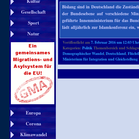
Kultur
Bislang sind in Deutschland die Zuständig
Gesellschaft
der Bundesebene auf verschiedene Mini
geführte Innenministerium für das Bun
Sport
lädt alljährlich zur Islamkonferenz ein
Natur
Veröffentlicht am
7. Februar 2016 um 12:03 Uh
Kategorien:
Politik
Themenbereich und Schlagw
Demographischer Wandel
,
Deutschland
,
Flüchtl
Ministerium für Integration und Gleichstellung
Europa
Corona
Klimawandel