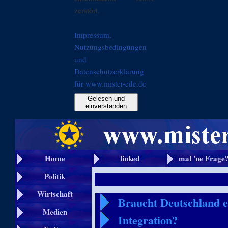
zerstört.
Impressum,
Nutzungsbedingungen
und
Datenschutzerklärung
für www.mister-ede.de
Gelesen und
einverstanden
Home
linked
mal 'ne Frage
Politik
Wirtschaft
Braucht Deutschland e
Medien
Integration?