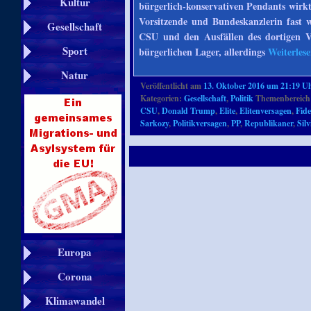
Kultur
bürgerlich-konservativen Pendants wirk
Vorsitzende und Bundeskanzlerin fast w
Gesellschaft
CSU und den Ausfällen des dortigen V
Sport
bürgerlichen Lager, allerdings
Weiterles
Natur
Veröffentlicht am
13. Oktober 2016 um 21:19 U
Kategorien:
Gesellschaft
,
Politik
Themenbereich
CSU
,
Donald Trump
,
Elite
,
Elitenversagen
,
Fide
Sarkozy
,
Politikversagen
,
PP
,
Republikaner
,
Sil
Europa
Corona
Klimawandel