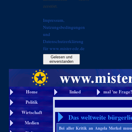
zerstört.
Impressum,
Nutzungsbedingungen
und
Datenschutzerklärung
für www.mister-ede.de
Gelesen und
einverstanden
Home
linked
mal 'ne Frage
Politik
Wirtschaft
Das weltweite bürgerli
Medien
Bei aller Kritik an Angela Merkel muss