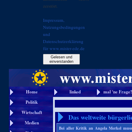
zerstört.
Impressum,
Nutzungsbedingungen
und
Datenschutzerklärung
für www.mister-ede.de
Gelesen und
einverstanden
Home
linked
mal 'ne Frage
Politik
Wirtschaft
Das weltweite bürgerli
Medien
Bei aller Kritik an Angela Merkel muss