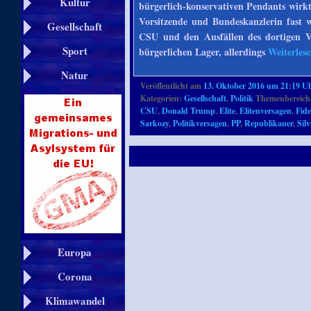
Kultur
bürgerlich-konservativen Pendants wirk
Vorsitzende und Bundeskanzlerin fast w
Gesellschaft
CSU und den Ausfällen des dortigen V
Sport
bürgerlichen Lager, allerdings
Weiterles
Natur
Veröffentlicht am
13. Oktober 2016 um 21:19 U
Kategorien:
Gesellschaft
,
Politik
Themenbereich
CSU
,
Donald Trump
,
Elite
,
Elitenversagen
,
Fide
Sarkozy
,
Politikversagen
,
PP
,
Republikaner
,
Sil
Europa
Corona
Klimawandel