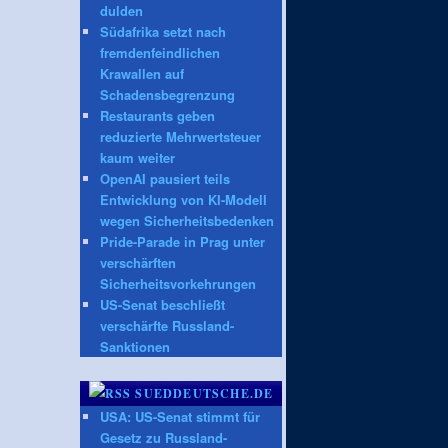
dulden
Südafrika setzt nach
fremdenfeindlichen
Krawallen auf
Schadensbegrenzung
Restaurants geben
reduzierte Mehrwertsteuer
kaum weiter
OpenAI pausiert teils
Entwicklung von KI-Modell
wegen Sicherheitsbedenken
Pride-Parade in Prag unter
verschärften
Sicherheitsvorkehrungen
US-Senat beschließt
verschärfte Russland-
Sanktionen
SUEDDEUTSCHE.DE
USA: US-Senat stimmt für
Gesetz zu Russland-