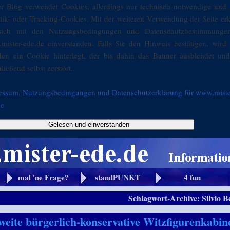
er Blog verwendet Cookies, allerdings nur technisch notwendige und 
stik- oder Tracking-Cookies. Mit der weiteren Verwendung der Seite er
sich mit den Nutzungsbedingungen und Datenschutzbestimmunge
mister-ede.de einverstanden. Falls Sie den Hinweis bestätigen, wird 
den ein Cookie hinterlegt, der bis dahin das Banner ausblendet und
ließend selbst zerstört.
essum, Nutzungsbedingungen und Datenschutzerklärung für www.miste
de
Gelesen und einverstanden
mal 'ne Frage?
standPUNKT
4 fun
Schlagwort-Archive:
Silvio B
weite bürgerlich-konservative Witzfigurenkabin