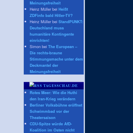
Meinungsfreiheit
Heinz Müller bei
Heißt
ZDFinfo bald Hitler-TV?
Heinz Müller bei
StandPUNKT:
Deutschland muss
humanitäre Kontingente
einrichten!
Simon bei
The European –
Die rechts-braune
Stimmungsmache unter dem
Deckmantel der
Meinungsfreiheit
TAGESSCHAU.DE
Rotes Meer: Wie die Huthi
den Iran-Krieg verändern
Berliner Volksbühne eröffnet
Schwimmbad vor der
Theatersaison
CDU-Spitze würde AfD-
Koalition im Osten nicht