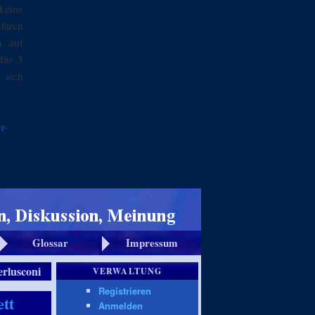
keine
klären
n auf
für 3
 sich
r-
Glossar
Impressum
erlusconi
VERWALTUNG
Registrieren
ett
Anmelden