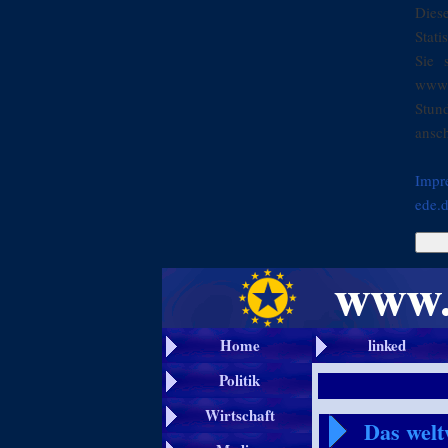
Dies
Stati
Sie 
www.
Stun
ansch
Impr
ede.
Home
linked
Politik
Wirtschaft
Das welt