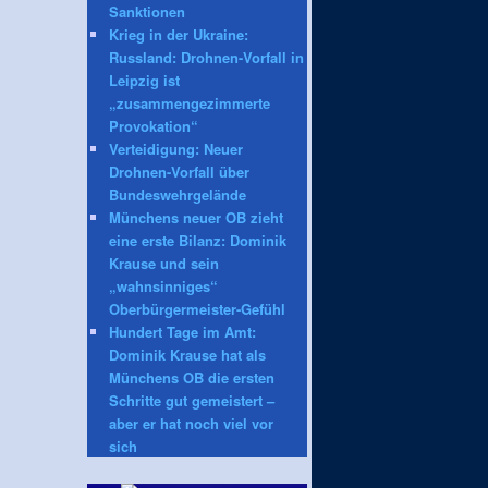
Sanktionen
Krieg in der Ukraine:
Russland: Drohnen-Vorfall in
Leipzig ist
„zusammengezimmerte
Provokation“
Verteidigung: Neuer
Drohnen-Vorfall über
Bundeswehrgelände
Münchens neuer OB zieht
eine erste Bilanz: Dominik
Krause und sein
„wahnsinniges“
Oberbürgermeister-Gefühl
Hundert Tage im Amt:
Dominik Krause hat als
Münchens OB die ersten
Schritte gut gemeistert –
aber er hat noch viel vor
sich