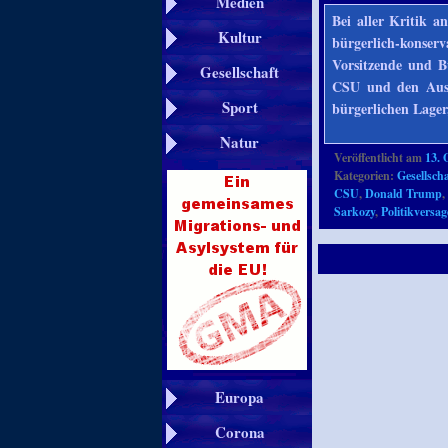
Medien
Bei aller Kritik a
Kultur
bürgerlich-konser
Vorsitzende und Bu
Gesellschaft
CSU und den Ausf
Sport
bürgerlichen Lager
Natur
Veröffentlicht am
13. 
Kategorien:
Gesellscha
CSU
,
Donald Trump
Sarkozy
,
Politikversa
Europa
Corona