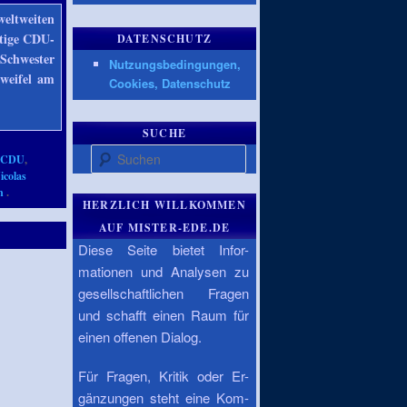
weltweiten
utige CDU-
DATENSCHUTZ
-Schwester
Nutzungsbedingungen,
weifel am
Cookies, Datenschutz
SUCHE
Suchen
,
CDU
,
icolas
n
.
HERZLICH WILLKOMMEN
AUF MISTER-EDE.DE
Diese Seite bietet Infor-
mationen und Analysen zu
gesellschaftlichen Fragen
und schafft einen Raum für
einen offenen Dialog.
Für Fragen, Kritik oder Er-
gänzungen steht eine Kom-