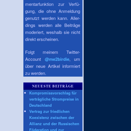
mentarfunktion zur Verfü-
gung, die ohne Anmeldung
genutzt werden kann. Aller-
dings werden alle Beiträge
moderiert, weshalb sie nicht
direkt erscheinen.
Folgt meinem Twitter-
Account
@me2birdie
, um
über neue Artikel informiert
zu werden.
NEUESTE BEITRÄGE
Kompromissvorschlag für
verträgliche Strompreise in
Deutschland
Vertrag zur friedlichen
Koexistenz zwischen der
Allianz und der Russischen
Föderation und zur