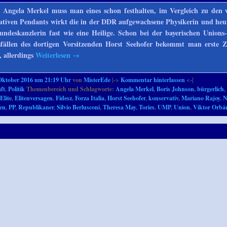
n Angela Merkel muss man eines schon festhalten, im Vergleich zu den 
vativen Pendants wirkt die in der DDR aufgewachsene Physikerin und he
ndeskanzlerin fast wie eine Heilige. Schon bei der bayerischen Unions
ällen des dortigen Vorsitzenden Horst Seehofer bekommt man erste Z
, allerdings
Weiterlesen
→
Oktober 2016 um 21:19 Uhr
von
MisterEde
|->
Kommentar hinterlassen
<-|
ft
,
Politik
Themenbereich und Schlagworte:
Angela Merkel
,
Boris Johnson
,
bürgerlich
,
Elite
,
Elitenversagen
,
Fidesz
,
Forza Italia
,
Horst Seehofer
,
konservativ
,
Mariano Rajoy
,
N
gen
,
PP
,
Republikaner
,
Silvio Berlusconi
,
Theresa May
,
Tories
,
UMP
,
Union
,
Viktor Orbá