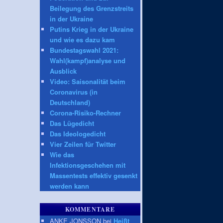
Beilegung des Grenzstreits
in der Ukraine
Putins Krieg in der Ukraine
und wie es dazu kam
Bundestagswahl 2021:
Wahl(kampf)analyse und
Ausblick
Video: Saisonalität beim
Coronavirus (in
Deutschland)
Corona-Risiko-Rechner
Das Lügedicht
Das Ideologedicht
Vier Zeilen für Twitter
Wie das
Infektionsgeschehen mit
Massentests effektiv gesenkt
werden kann
KOMMENTARE
ANKE JONSSON bei
Heißt