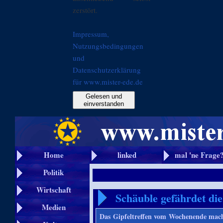
zerstört.
Impressum,
Nutzungsbedingungen
und
Datenschutzerklärung
für www.mister-ede.de
Gelesen und
einverstanden
Home
linked
mal 'ne Frage
Politik
Wirtschaft
Schäuble gefährdet di
Medien
Das Gipfeltreffen vom Wochenende macht