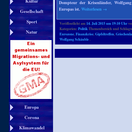
Kultur
Dompteur der Krisenländer, Wolfgang
Europas ist.
Weiterlesen
→
Gesellschaft
Sport
Veröffentlicht am
14. Juli 2015 um 19:10 Uhr
v
Kategorien:
Politik
Themenbereich und Schlagw
Natur
Eurozone
,
Finanzkrise
,
Gipfeltreffen
,
Griechenl
Wolfgang Schäuble
.
Europa
Corona
Klimawandel