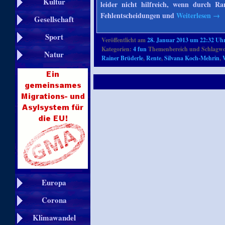
Kultur
leider nicht hilfreich, wenn durch Ra
Fehlentscheidungen und
Weiterlesen
→
Gesellschaft
Sport
Veröffentlicht am
28. Januar 2013 um 22:32 Uh
Kategorien:
4 fun
Themenbereich und Schlagwo
Natur
Rainer Brüderle
,
Rente
,
Silvana Koch-Mehrin
,
Europa
Corona
Klimawandel