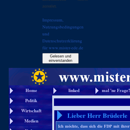
zerstört.
Impressum,
Nutzungsbedingungen
und
Datenschutzerklärung
für www.mister-ede.de
Gelesen und
einverstanden
Home
linked
mal 'ne Frage
Politik
Wirtschaft
Lieber Herr Brüderle
Medien
Ich möchte, dass sich die FDP mit ihrer 