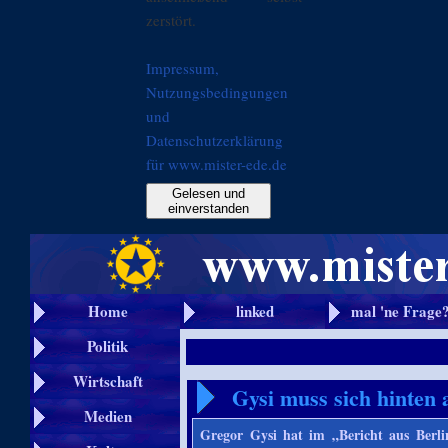
zerstört.
Impressum,
Nutzungsbedingungen
und
Datenschutzerklärung
für www.mister-ede.de
Gelesen und
einverstanden
Home
linked
mal 'ne Frage
Politik
Wirtschaft
Gysi muss sich hinten 
Medien
Gregor Gysi hat im „Bericht aus Berl