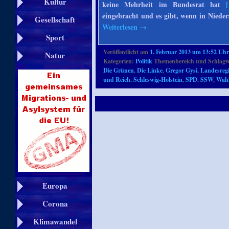
Kultur
keine Mehrheit im Bundesrat hat
[
eingebracht und es gibt, wenn in Niede
Gesellschaft
Weiterlesen
→
Sport
Veröffentlicht am
1. Februar 2013 um 13:52 Uh
Natur
Kategorien:
Politik
Themenbereich und Schlagw
Die Grünen
,
Die Linke
,
Gregor Gysi
,
Landesreg
und Reich
,
Schleswig-Holstein
,
SPD
,
SSW
,
Wah
Europa
Corona
Klimawandel