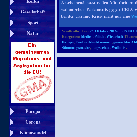
Kultur
Anscheinend passt es den Mitarbeitern d
wallonischen Parlaments gegen CETA weh
Gesellschaft
bei der Ukraine-Krise, nicht nur eine
We
Sport
Veröffentlicht am
22. Oktober 2016 um 09:08 U
Natur
Kategorien:
Medien
,
Politik
,
Wirtschaft
Themenb
Europa
,
Freihandelsabkommen
,
gemischtes A
Stimmungsmache
,
Tagesschau
,
Wallonie
.
Europa
Corona
Klimawandel