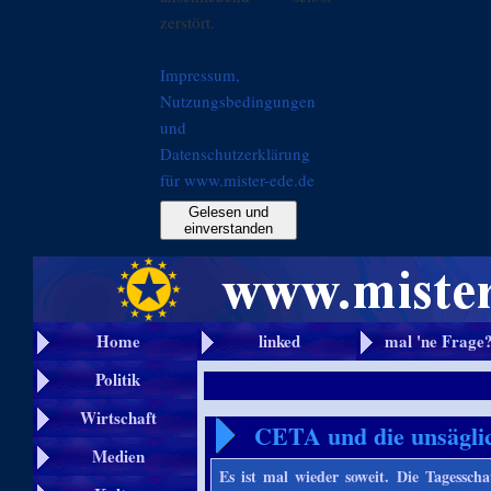
zerstört.
Impressum,
Nutzungsbedingungen
und
Datenschutzerklärung
für www.mister-ede.de
Gelesen und
einverstanden
Home
linked
mal 'ne Frage
Politik
Wirtschaft
CETA und die unsägli
Medien
Es ist mal wieder soweit. Die Tagess