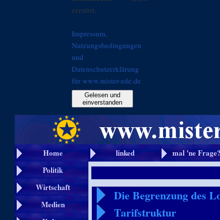
zerstört.
Impressum,
Nutzungsbedingungen
und
Datenschutzerklärung
für www.mister-ede.de
Gelesen und
einverstanden
Home
linked
mal 'ne Frage
Politik
Wirtschaft
Die Begrenzung des L
Medien
Tarifstruktur