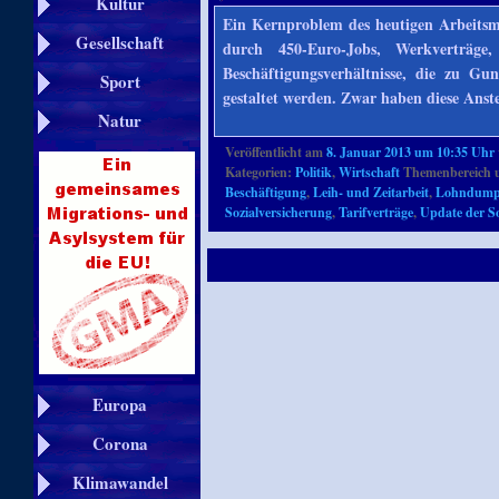
Kultur
Ein Kernproblem des heutigen Arbeitsma
Gesellschaft
durch 450-Euro-Jobs, Werkverträge,
Beschäftigungsverhältnisse, die zu G
Sport
gestaltet werden. Zwar haben diese Ans
Natur
Veröffentlicht am
8. Januar 2013 um 10:35 Uhr
Kategorien:
Politik
,
Wirtschaft
Themenbereich 
Beschäftigung
,
Leih- und Zeitarbeit
,
Lohndump
Sozialversicherung
,
Tarifverträge
,
Update der S
Europa
Corona
Klimawandel