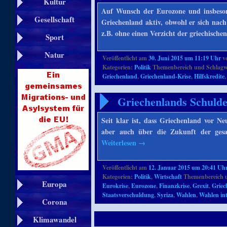
Kultur
Auf Wunsch der Eurozone und insbeson
Gesellschaft
Griechenland aktiv, obwohl er sich nach
z.B. ohne einen Verzicht der griechischen
Sport
Natur
Veröffentlicht am
30. Juni 2015 um 11:19 Uhr
v
Kategorien:
Politik
Themenbereich und Schlagw
Griechenland
,
Griechenland-Krise
,
Hilfskredite
Griechenlands Schulde
Seit klar ist, dass Griechenland vor N
aber auch über die Zukunft der ges
Weiterlesen
→
Veröffentlicht am
12. Januar 2015 um 20:41 Uh
Kategorien:
Politik
,
Wirtschaft
Themenbereich 
Europa
Eurokrise
,
Eurozone
,
Finanzkrise
,
Grexit
,
Griec
Staatsverschuldung
,
Syriza
,
Wahlen
,
Wahlen int
Corona
Klimawandel