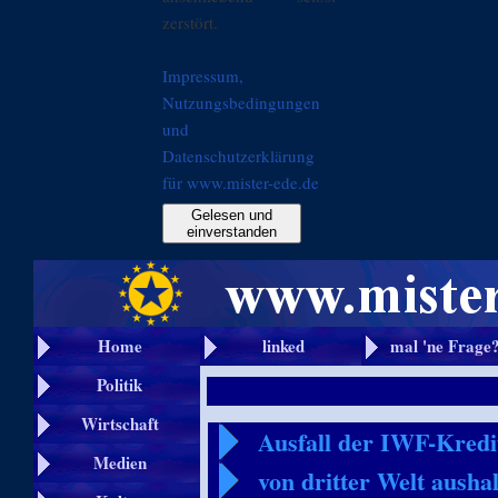
zerstört.
Impressum,
Nutzungsbedingungen
und
Datenschutzerklärung
für www.mister-ede.de
Gelesen und
einverstanden
Home
linked
mal 'ne Frage
Politik
Wirtschaft
Ausfall der IWF-Kredi
Medien
von dritter Welt ausha