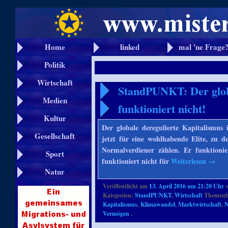
Home
linked
mal 'ne Frage
Politik
Wirtschaft
StandPUNKT: Der globa
Medien
funktioniert nicht!
Kultur
Der globale deregulierte Kapitalismus 
Gesellschaft
jetzt für eine wohlhabende Elite, zu d
Normalverdiener zählen. Er funktioni
Sport
funktioniert nicht für
Weiterlesen
→
Natur
Veröffentlicht am
13. April 2016 um 21:20 Uhr
Kategorien:
StandPUNKT
,
Wirtschaft
Themenbe
Kapitalismus
,
Klimawandel
,
Marktwirtschaft
,
N
Vermögen
.