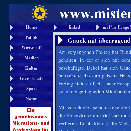
Home
linked
mal 'ne Frage
Politik
Gauck mit überragend
Wirtschaft
Am vergangenen Freitag hat Bund
Medien
gehalten, in der er sich mit de
beschäftigte. Dabei hat sich Gauc
Kultur
betrachtete das europäische Hau
Gesellschaft
Freitag nicht einfach „mehr Europ
Sport
zu einem gelingenden Miteinander
Natur
Mit Verständnis schaute Joachim 
die Finanzkrise und rief dazu au
verlieren. Er blickte auf die Viels