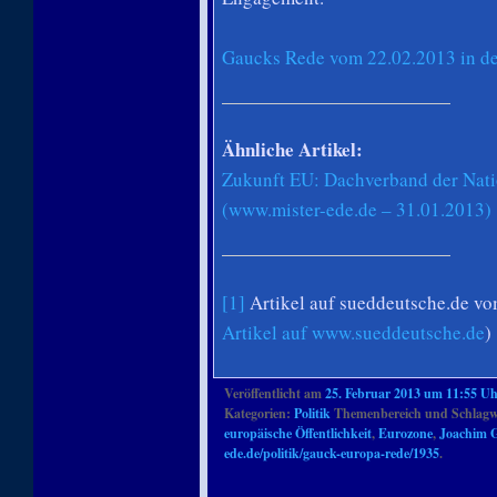
Gaucks Rede vom 22.02.2013 in d
Ähnliche Artikel:
Zukunft EU: Dachverband der Nati
(www.mister-ede.de – 31.01.2013)
[1]
Artikel auf sueddeutsche.de v
Artikel auf www.sueddeutsche.de
)
Veröffentlicht am
25. Februar 2013 um 11:55 U
Kategorien:
Politik
Themenbereich und Schlagw
europäische Öffentlichkeit
,
Eurozone
,
Joachim 
ede.de/politik/gauck-europa-rede/1935
.
Artikelnavigation