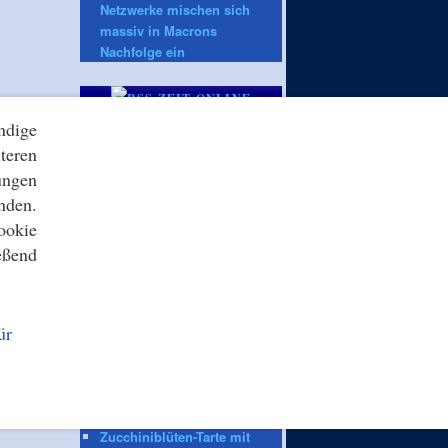
Netzwerke mischen sich
massiv in Macrons
Nachfolge ein
ZEIT ONLINE
Baustelle: Berliner
ndige
Museumsinsel: Altes
teren
Museum muss saniert
ungen
werden
nden.
Regierung gibt Gästehaus
ookie
auf: Schloss Meseberg:
Nachnutzung noch nicht
eßend
unter Dach und Fach
Blutspende: Blutreserven
knapp – MV kämpft mit
ür
Engpässen
Kinder und Jugendliche in
Ceuta: Wenn Minderjährige
die EU-Grenzpolitik
herausfordern
Zucchiniblüten-Tarte mit