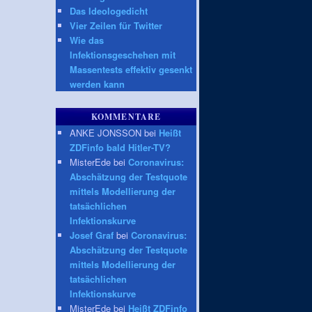
Das Ideologedicht
Vier Zeilen für Twitter
Wie das
Infektionsgeschehen mit
Massentests effektiv gesenkt
werden kann
KOMMENTARE
ANKE JONSSON bei
Heißt
ZDFinfo bald Hitler-TV?
MisterEde bei
Coronavirus:
Abschätzung der Testquote
mittels Modellierung der
tatsächlichen
Infektionskurve
Josef Graf
bei
Coronavirus:
Abschätzung der Testquote
mittels Modellierung der
tatsächlichen
Infektionskurve
MisterEde bei
Heißt ZDFinfo