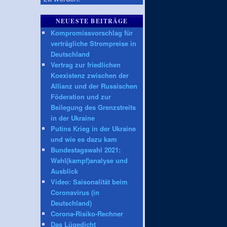
NEUESTE BEITRÄGE
Kompromissvorschlag für
verträgliche Strompreise in
Deutschland
Vertrag zur friedlichen
Koexistenz zwischen der
Allianz und der Russischen
Föderation und zur
Beilegung des Grenzstreits
in der Ukraine
Putins Krieg in der Ukraine
und wie es dazu kam
Bundestagswahl 2021:
Wahl(kampf)analyse und
Ausblick
Video: Saisonalität beim
Coronavirus (in
Deutschland)
Corona-Risiko-Rechner
Das Lügedicht