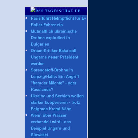
TAGESSCHAU.DE
Paris führt Helmpflicht für E-
Roller-Fahrer ein
Mutmaßlich ukrainische
Drohne explodiert in
Bulgarien
Orban-Kritiker Baka soll
Ungarns neuer Präsident
werden
Sprengstoff-Drohne in
Leipzig/Halle: Ein Angriff
"fremder Mächte" - oder
Russlands?
Ukraine und Serbien wollen
stärker kooperieren - trotz
Belgrads Kreml-Nähe
Wenn über Wasser
verhandelt wird - das
Beispiel Ungarn und
Slowakei