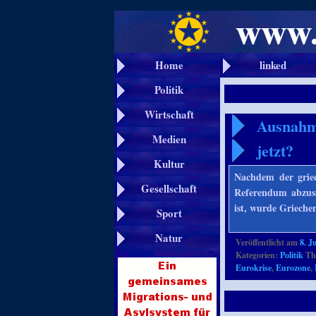
Home
linked
Politik
Wirtschaft
Ausnahme
Medien
jetzt?
Kultur
Nachdem der griec
Gesellschaft
Referendum abzus
ist, wurde Griech
Sport
Natur
Veröffentlicht am
8. J
Kategorien:
Politik
Th
Eurokrise
,
Eurozone
,