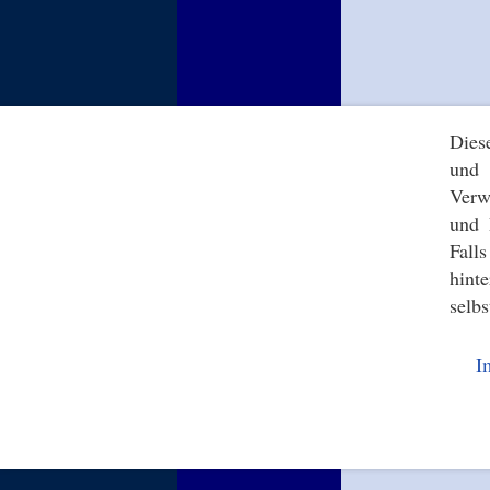
Dies
und 
Verw
und 
Fall
hint
selbs
I