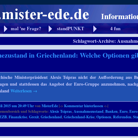
mal 'ne Frage?
standPUNKT
4 fun
Schlagwort-Archive:
Ausnahme
zustand in Griechenland: Welche Optionen gib
hische Ministerpräsident Alexis Tsipras nicht der Aufforderung aus Br
agen und stattdessen das Angebot der Euro-Gruppe anzunehmen, nac
enland
Weiterlesen
→
uli 2015 um 20:49 Uhr
von
MisterEde
|->
Kommentar hinterlassen
<-|
emenbereich und Schlagworte:
Alexis Tsipras
,
Ausnahmezustand
,
Banken
,
Euro
,
Euro
EZB
,
Finanzkrise
,
Grexit
,
Griechenland
,
Griechenland-Krise
,
Optionen
,
Referenden
,
Sta