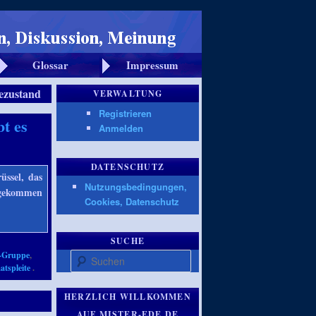
Glossar
Impressum
zustand
VERWALTUNG
Registrieren
t es
Anmelden
DATENSCHUTZ
üssel, das
Nutzungsbedingungen,
hgekommen
Cookies, Datenschutz
SUCHE
-Gruppe
,
Suchen
atspleite
.
HERZLICH WILLKOMMEN
AUF MISTER-EDE.DE