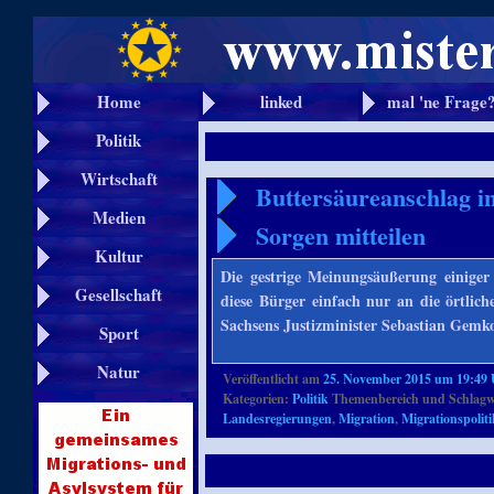
Home
linked
mal 'ne Frage
Politik
Wirtschaft
Buttersäureanschlag in
Medien
Sorgen mitteilen
Kultur
Die gestrige Meinungsäußerung einiger
Gesellschaft
diese Bürger einfach nur an die örtlic
Sachsens Justizminister Sebastian Gem
Sport
Natur
Veröffentlicht am
25. November 2015 um 19:49
Kategorien:
Politik
Themenbereich und Schlagw
Landesregierungen
,
Migration
,
Migrationspoliti