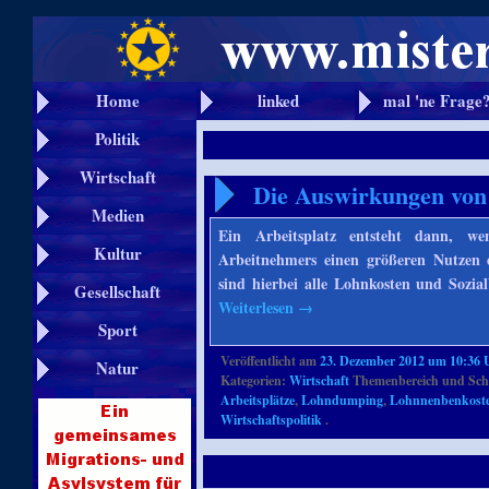
Home
linked
mal 'ne Frage
Politik
Wirtschaft
Die Auswirkungen von
Medien
Ein Arbeitsplatz entsteht dann, we
Kultur
Arbeitnehmers einen größeren Nutzen 
sind hierbei alle Lohnkosten und Sozia
Gesellschaft
Weiterlesen
→
Sport
Veröffentlicht am
23. Dezember 2012 um 10:36 
Natur
Kategorien:
Wirtschaft
Themenbereich und Sch
Arbeitsplätze
,
Lohndumping
,
Lohnnenbenkost
Wirtschaftspolitik
.