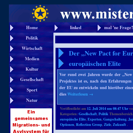
Home
linked
mal 'ne Frage
Politik
Wirtschaft
Der „New Pact for Eur
Medien
europäischen Elite
Kultur
Vor rund zwei Jahren wurde der „New Pa
Gesellschaft
Projektes ist es, nach den Erfahrungen
der EU zu entwickeln und hierüber einen
Sport
dies
Weiterlesen
→
Natur
Veröffentlicht am
12. Juli 2014 um 08:47 Uhr
v
Kategorien:
Gesellschaft
,
Politik
Themenbereich
europäische Elite
,
Experten
,
Gangschaltung
,
Ja
Optionen
,
Reflection Group
,
Ziele
,
Zukunft
.