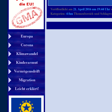
Veröffentlicht am
21. April 2016 um 19:44 Uhr
Kategorien:
4 fun
Themenbereich und Schlagwo
Europa
Corona
Klimawandel
Kinderarmut
Vermögensdrift
Migration
Leicht erklärt!