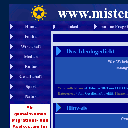
Home
linked
mal 'ne Frage
Politik
Wirtschaft
Das Ideologedicht
Medien
Wer Wahrhei
Kultur
solang
Gesellschaft
Sport
Veröffentlicht am
24. Februar 2021 um 11:03 U
Kategorien:
4 fun
,
Gesellschaft
,
Politik
Themenbe
Natur
Hinweis
Wenn