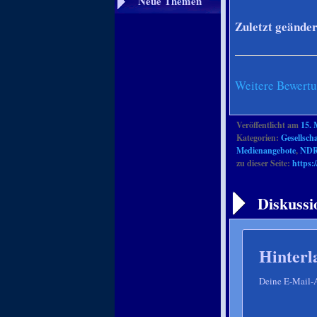
Neue Themen
Zuletzt geände
Weitere Bewert
Veröffentlicht am
15. 
Kategorien:
Gesellscha
Medienangebote
,
ND
zu dieser Seite:
https:
Artikelnavigation
Diskussi
Hinterl
Deine E-Mail-Ad