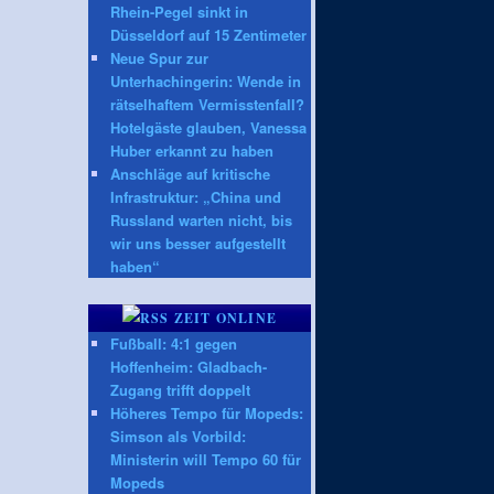
Rhein-Pegel sinkt in
Düsseldorf auf 15 Zentimeter
Neue Spur zur
Unterhachingerin: Wende in
rätselhaftem Vermisstenfall?
Hotelgäste glauben, Vanessa
Huber erkannt zu haben
Anschläge auf kritische
Infrastruktur: „China und
Russland warten nicht, bis
wir uns besser aufgestellt
haben“
ZEIT ONLINE
Fußball: 4:1 gegen
Hoffenheim: Gladbach-
Zugang trifft doppelt
Höheres Tempo für Mopeds:
Simson als Vorbild:
Ministerin will Tempo 60 für
Mopeds