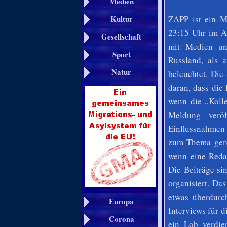
Medien
ZAPP ist ein M
Kultur
23:15 Uhr im A
Gesellschaft
mit Medien un
Sport
Russland, als 
Natur
beleuchtet. Di
daran, dass die
wenn die „Kolle
Meldung veröf
Einflussnahmen
zum Thema gemac
wenn eine Redak
Die Beiträge sin
organisiert. D
etwas überdurch
Europa
Interviews für 
Corona
ein Lob verdie