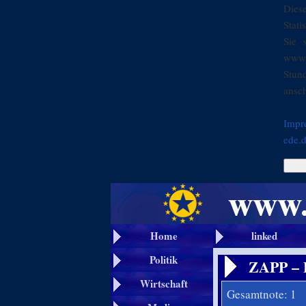
Dies
Stati
Sie 
www.
Stun
ansch
Impr
ede.
Home
linked
Politik
ZAPP – 
Wirtschaft
Gesamtnote: 1