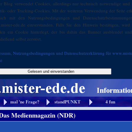
er Blog verwendet Cookies, allerdings nur technisch notwendige und 
stik- oder Tracking-Cookies. Mit der weiteren Verwendung der Seite er
sich mit den Nutzungsbedingungen und Datenschutzbestimmunge
mister-ede.de einverstanden. Falls Sie den Hinweis bestätigen, wird 
den ein Cookie hinterlegt, der bis dahin das Banner ausblendet und
ließend selbst zerstört.
essum, Nutzungsbedingungen und Datenschutzerklärung für www.miste
de
Gelesen und einverstanden
mal 'ne Frage?
standPUNKT
4 fun
Das Medienmagazin (NDR)