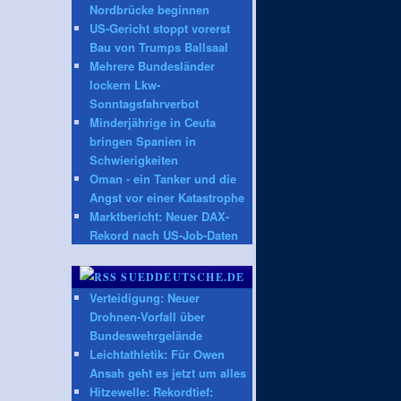
Nordbrücke beginnen
US-Gericht stoppt vorerst
Bau von Trumps Ballsaal
Mehrere Bundesländer
lockern Lkw-
Sonntagsfahrverbot
Minderjährige in Ceuta
bringen Spanien in
Schwierigkeiten
Oman - ein Tanker und die
Angst vor einer Katastrophe
Marktbericht: Neuer DAX-
Rekord nach US-Job-Daten
SUEDDEUTSCHE.DE
Verteidigung: Neuer
Drohnen-Vorfall über
Bundeswehrgelände
Leichtathletik: Für Owen
Ansah geht es jetzt um alles
Hitzewelle: Rekordtief: