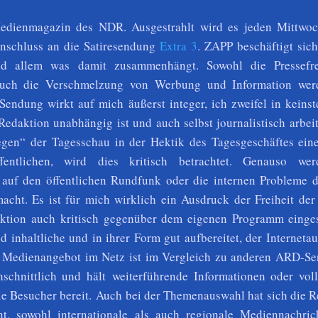
edienmagazin des NDR. Ausgestrahlt wird es jeden Mittwo
nschluss an die Satiresendung
Extra 3
. ZAPP beschäftigt sich
d allem was damit zusammenhängt. Sowohl die Pressefre
auch die Verschmelzung von Werbung und Information wer
e Sendung wirkt auf mich
äußerst integer, ich zweifel in keins
 Redaktion unabhängig ist und auch selbst journalistisch arbei
gen“ der Tagesschau in der Hektik des Tagesgeschäftes eine
fentlichen, wird dies kritisch betrachtet. Genauso we
 auf den öffentlichen Rundfunk oder die internen Probleme
ht. Es ist für mich wirklich ein Ausdruck der Freiheit der
tion auch kritisch gegenüber dem eigenen Programm eingeste
d inhaltliche und in ihrer Form gut aufbereitet, der Internetauf
as Medienangebot im Netz ist im Vergleich zu anderen ARD-S
schnittlich und hält weiterführende Informationen oder voll
die Besucher bereit. Auch bei der Themenauswahl hat sich die 
nt, sowohl internationale als auch regionale Mediennachric