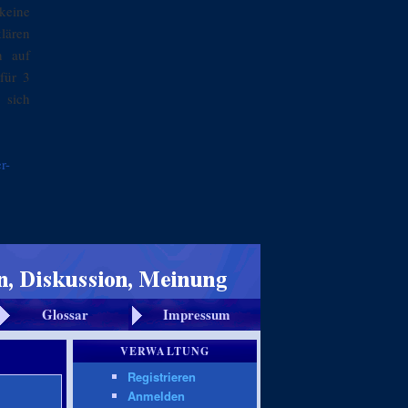
keine
klären
n auf
für 3
 sich
r-
Glossar
Impressum
VERWALTUNG
Registrieren
Anmelden