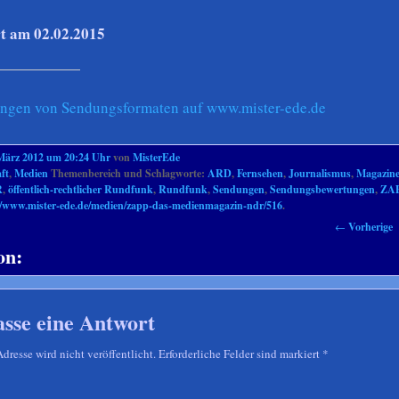
rt am 02.02.2015
ungen von Sendungsformaten auf www.mister-ede.de
März 2012 um 20:24 Uhr
von
MisterEde
ft
,
Medien
Themenbereich und Schlagworte:
ARD
,
Fernsehen
,
Journalismus
,
Magazin
R
,
öffentlich-rechtlicher Rundfunk
,
Rundfunk
,
Sendungen
,
Sendungsbewertungen
,
ZA
//www.mister-ede.de/medien/zapp-das-medienmagazin-ndr/516
.
←
Vorherige
on:
asse eine Antwort
resse wird nicht veröffentlicht. Erforderliche Felder sind markiert
*