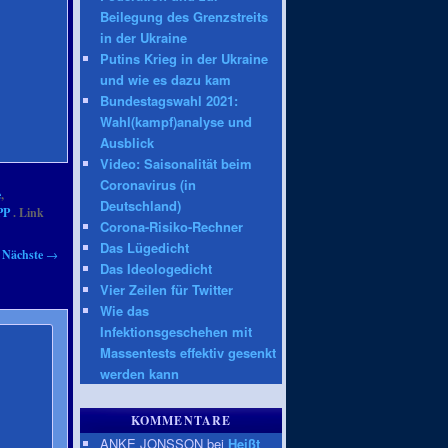
Beilegung des Grenzstreits
in der Ukraine
Putins Krieg in der Ukraine
und wie es dazu kam
Bundestagswahl 2021:
Wahl(kampf)analyse und
Ausblick
Video: Saisonalität beim
Coronavirus (in
e
,
Deutschland)
PP
. Link
Corona-Risiko-Rechner
Das Lügedicht
Nächste
→
Das Ideologedicht
Vier Zeilen für Twitter
Wie das
Infektionsgeschehen mit
Massentests effektiv gesenkt
werden kann
KOMMENTARE
ANKE JONSSON bei
Heißt