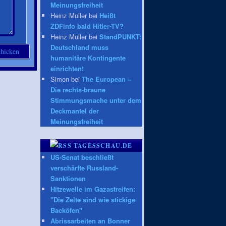
Meinungsfreiheit
Heinz Müller bei
Heißt
ZDFinfo bald Hitler-TV?
Heinz Müller bei
StandPUNKT:
Deutschland muss
humanitäre Kontingente
einrichten!
Simon bei
The European –
Die rechts-braune
Stimmungsmache unter dem
Deckmantel der
Meinungsfreiheit
TAGESSCHAU.DE
US-Senat beschließt
verschärfte Russland-
Sanktionen
Hitzewelle im Gazastreifen:
"Die Zelte sind wie stickige
Backöfen"
Abrissarbeiten an Bonner