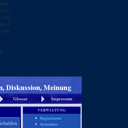
keine
klären
n auf
für 3
 sich
r-
Glossar
Impressum
VERWALTUNG
Registrieren
 Schulden
Anmelden