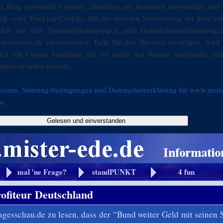
er Blog verwendet Cookies, allerdings nur technisch notwendige und 
stik- oder Tracking-Cookies. Mit der weiteren Verwendung der Seite er
sich mit den Nutzungsbedingungen und Datenschutzbestimmunge
mister-ede.de einverstanden. Falls Sie den Hinweis bestätigen, wird 
den ein Cookie hinterlegt, der bis dahin das Banner ausblendet und
ließend selbst zerstört.
essum, Nutzungsbedingungen und Datenschutzerklärung für www.miste
de
Gelesen und einverstanden
mal 'ne Frage?
standPUNKT
4 fun
ofiteur Deutschland
agesschau.de zu lesen, dass der “Bund weiter Geld mit seinen