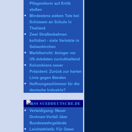
Pflegereform auf Kritik
stoßen
Mindestens sieben Tote bei
Schüssen an Schule in
Thailand
Zwei Straßenbahnen
kollidiert - viele Verletzte in
Gelsenkirchen
Marktbericht: Anleger vor
US-Jobdaten zurückhaltend
Kolumbiens neuer
Präsident: Zurück zur harten
Linie gegen Banden
Hoffnungsschimmer für die
deutsche Industrie?
SUEDDEUTSCHE.DE
Verteidigung: Neuer
Drohnen-Vorfall über
Bundeswehrgelände
Leichtathletik: Für Owen