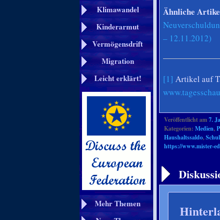
Klimawandel
Ähnliche Artike
Neuverschuldung
Kinderarmut
– 12.11.2012)
Vermögensdrift
Migration
Leicht erklärt!
[1]
Artikel auf 
www.tagesschau
Veröffentlicht am
7. J
Kategorien:
Medien
,
P
Haushaltssaldo
,
Schu
https://www.mister-ed
Artikelnavigation
Diskussi
Mehr Themen
Hinterl