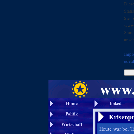
Dies
Stati
Sie 
www.
Stun
ansch
Impr
ede.
Home
linked
Politik
Krisenpr
Wirtschaft
Heute war bei T