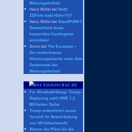
Meinungsfreiheit
Heinz Müller bei
Heißt
ZDFinfo bald Hitler-TV?
Heinz Müller bei
StandPUNKT:
Deutschland muss
humanitäre Kontingente
einrichten!
Simon bei
The European –
Die rechts-braune
Stimmungsmache unter dem
Deckmantel der
Meinungsfreiheit
TAGESSCHAU.DE
Für Windkraft-Stopp: Trump-
Regierung zahlt RWE 1,2
Milliarden Dollar
Trump unternimmt neuen
Vorstoß für Beschränkung
von US-Geburtsrecht
Warum die Pläne für die