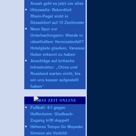
Ansah geht es jetzt um alles
Hitzewelle: Rekordtief:
Rhein-Pegel sinkt in
Düsseldorf auf 15 Zentimeter
Neue Spur zur
Unterhachingerin: Wende in
rätselhaftem Vermisstenfall?
Hotelgäste glauben, Vanessa
Huber erkannt zu haben
Anschläge auf kritische
Infrastruktur: „China und
Russland warten nicht, bis
wir uns besser aufgestellt
haben“
ZEIT ONLINE
Fußball: 4:1 gegen
Hoffenheim: Gladbach-
Zugang trifft doppelt
Höheres Tempo für Mopeds:
Simson als Vorbild: