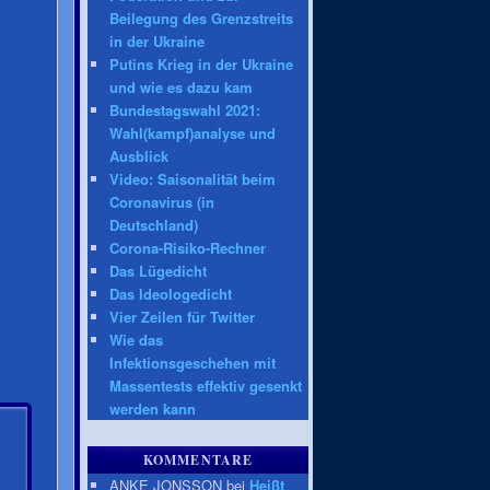
Beilegung des Grenzstreits
in der Ukraine
Putins Krieg in der Ukraine
und wie es dazu kam
Bundestagswahl 2021:
Wahl(kampf)analyse und
Ausblick
Video: Saisonalität beim
Coronavirus (in
Deutschland)
Corona-Risiko-Rechner
Das Lügedicht
Das Ideologedicht
Vier Zeilen für Twitter
Wie das
Infektionsgeschehen mit
Massentests effektiv gesenkt
werden kann
KOMMENTARE
ANKE JONSSON bei
Heißt