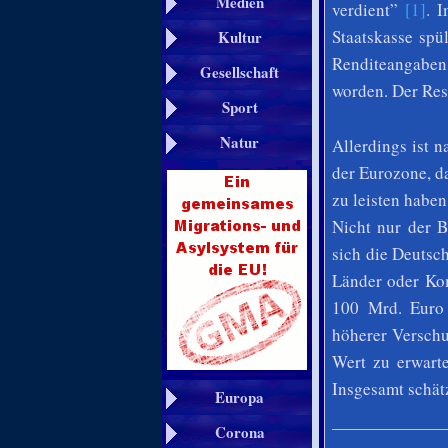
Medien
verdient”
[1]
. 
Staatskasse spü
Kultur
Renditeangaben
Gesellschaft
worden. Der Res
Sport
Natur
Allerdings ist 
der Eurozone, d
zu leisten habe
Nicht nur der B
sich die Deutsc
Länder oder Kom
100 Mrd. Euro 
höherer Verschu
Wert zu erwarte
Insgesamt schätz
Europa
Corona