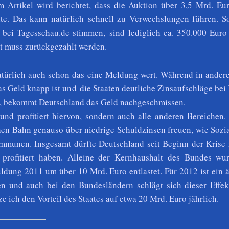
Im Artikel wird berichtet, dass die Auktion über 3,5 Mrd. Eu
lte. Das kann natürlich schnell zu Verwechslungen führen. So
 bei Tagesschau.de stimmen,
sind lediglich ca. 350.000 Euro
t muss zurückgezahlt werden.
natürlich auch schon das eine Meldung wert. Während in ander
as Geld knapp ist und die Staaten deutliche Zinsaufschläge bei
n, bekommt Deutschland das Geld nachgeschmissen.
und profitiert hiervon, sondern auch alle anderen Bereichen.
hen Bahn genauso über niedrige Schuldzinsen freuen, wie Sozi
munen. Insgesamt dürfte Deutschland seit Beginn der Krise 
profitiert haben. Alleine der Kernhaushalt des Bundes wur
ldung 2011 um über 10 Mrd. Euro entlastet. Für 2012 ist ein 
n und auch bei den Bundesländern schlägt sich dieser Effekt
e ich den Vorteil des Staates auf etwa 20 Mrd. Euro jährlich.