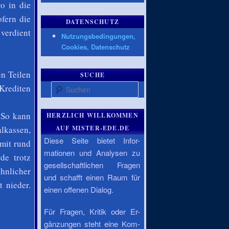
ro in die
fern die
DATENSCHUTZ
 verdient
Nutzungsbedingungen,
Cookies, Datenschutz
en Teilen
SUCHE
Suchen
 Krediten
 So kann
HERZLICH WILLKOMMEN
alkassen,
AUF MISTER-EDE.DE
Diese Seite bietet Infor-
mit rund
mationen und Analysen zu
de trotz
gesellschaftlichen Fragen
ähnlicher
und schafft einen Raum für
 nieder.
einen offenen Dialog.
Für Fragen, Kritik oder Er-
gänzungen steht eine Kom-