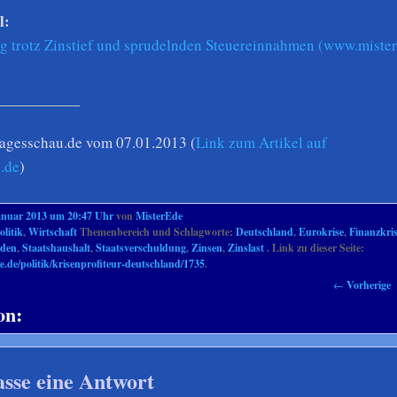
l:
 trotz Zinstief und sprudelnden Steuereinnahmen (www.mister
Tagesschau.de vom 07.01.2013 (
Link zum Artikel auf
.de
)
anuar 2013 um 20:47 Uhr
von
MisterEde
olitik
,
Wirtschaft
Themenbereich und Schlagworte:
Deutschland
,
Eurokrise
,
Finanzkri
lden
,
Staatshaushalt
,
Staatsverschuldung
,
Zinsen
,
Zinslast
. Link zu dieser Seite:
e.de/politik/krisenprofiteur-deutschland/1735
.
←
Vorherige
on:
asse eine Antwort