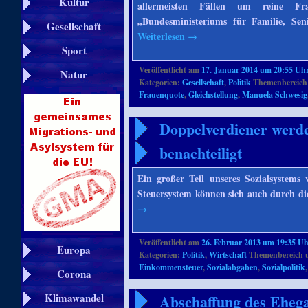
Kultur
allermeisten Fällen um reine Fr
„Bundesministeriums für Familie, Sen
Gesellschaft
Weiterlesen
→
Sport
Veröffentlicht am
17. Januar 2014 um 20:55 Uh
Natur
Kategorien:
Gesellschaft
,
Politik
Themenbereich
Frauenquote
,
Gleichstellung
,
Manuela Schwesig
Doppelverdiener werde
benachteiligt
Ein großer Teil unseres Sozialsystems
Steuersystem können sich auch durch di
→
Veröffentlicht am
26. Februar 2013 um 19:35 U
Europa
Kategorien:
Politik
,
Wirtschaft
Themenbereich 
Einkommensteuer
,
Sozialabgaben
,
Sozialpolitik
Corona
Abschaffung des Ehegat
Klimawandel