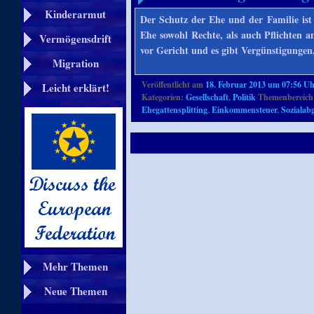
Kinderarmut
Der Schutz der Ehe und der Familie ist
Ehe sowohl Rechte, als auch Pflichten 
Vermögensdrift
vor Gericht und es gibt Vergünstigungen
Migration
Veröffentlicht am
18. Februar 2013 um 07:56 U
Leicht erklärt!
Kategorien:
Gesellschaft
,
Politik
Themenbereich
Ehegattensplitting
,
Einkommensteuer
,
Sozialab
Mehr Themen
Neue Themen