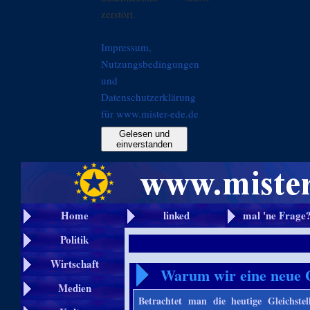
zerstört.
Impressum,
Nutzungsbedingungen
und
Datenschutzerklärung
für www.mister-ede.de
Gelesen und
einverstanden
Home
linked
mal 'ne Frage
Politik
Wirtschaft
Warum wir eine neue G
Medien
Betrachtet man die heutige Gleichste