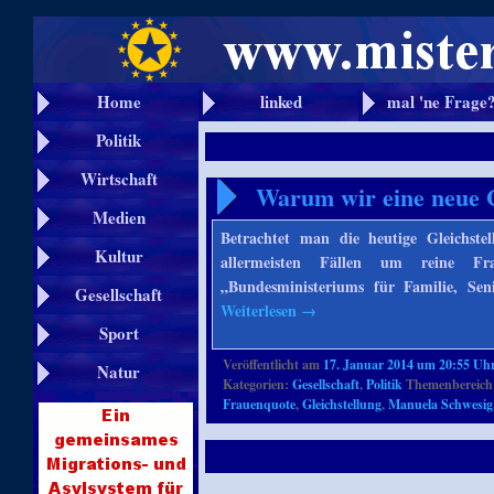
Home
linked
mal 'ne Frage
Politik
Wirtschaft
Warum wir eine neue G
Medien
Betrachtet man die heutige Gleichste
Kultur
allermeisten Fällen um reine Fr
„Bundesministeriums für Familie, Sen
Gesellschaft
Weiterlesen
→
Sport
Veröffentlicht am
17. Januar 2014 um 20:55 Uh
Natur
Kategorien:
Gesellschaft
,
Politik
Themenbereich
Frauenquote
,
Gleichstellung
,
Manuela Schwesig