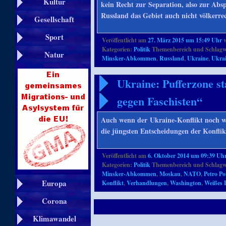
Kultur
kein Recht zur Separation, also zur Absp
Russland das Gebiet auch nicht völkerr
Gesellschaft
Sport
Veröffentlicht am
27. März 2015 um 15:49 Uhr
Kategorien:
Politik
Themenbereich und Schlagw
Natur
Minsker-Abkommen
,
Russland
,
Ukraine
,
Ukrai
Ukraine: Pufferzone s
gegen Faschisten“
Auch wenn der Ukraine-Konflikt noch we
die jüngsten Entscheidungen der Konflik
Veröffentlicht am
6. Oktober 2014 um 09:39 Uh
Kategorien:
Politik
Themenbereich und Schlagw
Minsker-Abkommen
,
Moskau
,
NATO
,
Petro P
Europa
Konflikt
,
Verhandlungen
,
Washington
,
Weißes 
Corona
Klimawandel