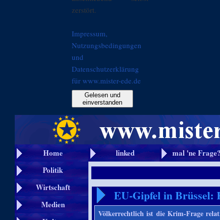
zerstört.
Impressum,
Nutzungsbedingungen
und
Datenschutzerklärung
für www.mister-ede.de
Gelesen und
einverstanden
Home
linked
mal 'ne Frage
Politik
Wirtschaft
EU-Gipfel in Brüssel:
Medien
Völkerrechtlich ist die Krim-Frage rela