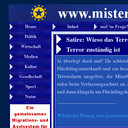
Home
linked
mal 'ne Frage
Politik
Satire: Wieso das Ter
Wirtschaft
Terror zuständig ist
Medien
Ja überlegt doch mal! Da schlend
Kultur
Flüchtlingsunterkunft und ein beso
Terroralarm ausgelöst, die Mita
Gesellschaft
rufen beim Verfassungsschutz an,
Sport
und dann klingeln am Flüchtlingsh
Natur
Wikipedia-Eintrag zum gemeinsam