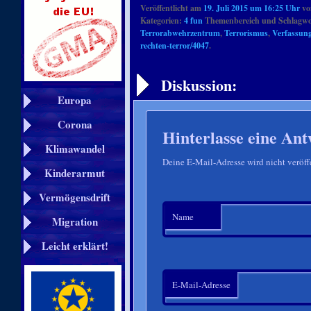
Veröffentlicht am
19. Juli 2015 um 16:25 Uhr
v
Kategorien:
4 fun
Themenbereich und Schlagwo
Terrorabwehrzentrum
,
Terrorismus
,
Verfassun
rechten-terror/4047
.
Artikelnavigation
Diskussion:
Europa
Corona
Hinterlasse eine Ant
Klimawandel
Deine E-Mail-Adresse wird nicht veröffe
Kinderarmut
Vermögensdrift
Name
Migration
Leicht erklärt!
E-Mail-Adresse