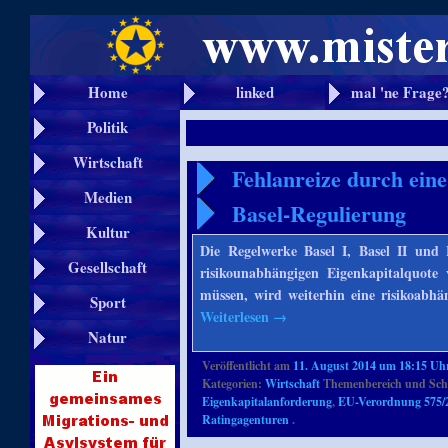
Home
linked
mal 'ne Frage
Politik
Wirtschaft
Fehlanreize durch eine
Medien
Basel-Regulierung
Kultur
Die Regelwerke Basel I, Basel II und
Gesellschaft
risikounabhängigen Eigenkapitalquote
müssen, wird weiterhin eine risikoabh
Sport
Weiterlesen
→
Natur
Veröffentlicht am
11. August 2014 um 18:15 Uh
Kategorien:
Wirtschaft
Themenbereich und Sch
Eigenkapitalanforderung
,
EU-Verordnung 575/
Ratingagenturen
.