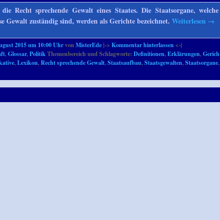
t die Recht sprechende Gewalt eines Staates. Die Staatsorgane, welch
ese Gewalt zuständig sind, werden als Gerichte bezeichnet.
Weiterlesen
→
ugust 2015 um 10:00 Uhr
von
MisterEde
|->
Kommentar hinterlassen
<-|
ft
,
Glossar
,
Politik
Themenbereich und Schlagworte:
Definitionen
,
Erklärungen
,
Gerich
kative
,
Lexikon
,
Recht sprechende Gewalt
,
Staatsaufbau
,
Staatsgewalten
,
Staatsorgane
,