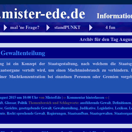
mal 'ne Frage?
standPUNKT
4 fun
Archiv für den Tag
Augus
 Gewaltenteilung
ung ist ein Konzept der Staatsgestaltung, nach welchem die Staatsg
Staatsorgane verteilt wird, um einen Machtmissbrauch zu verhindern.
einer Machtkonzentration bei einzelnen Personen oder Gremien vorge
ugust 2015 um 10:00 Uhr
von
MisterEde
|->
Kommentar hinterlassen
<-|
ft
,
Glossar
,
Politik
Themenbereich und Schlagworte:
ausführende Gewalt
,
Definitionen
ve
,
Gerichte
,
gesetzgebende Gewalt
,
Gewaltenteilung
,
Judikative
,
Legislative
,
Lexikon
,
L
nte
,
Recht sprechende Gewalt
,
Regierungen
,
Staatsaufbau
,
Staatsgewalten
,
Staatsorga