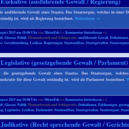
 Exekutive (ausführende Gewalt / Regierung)
die ausführende Gewalt eines Staates. Das Staatsorgan, welches in einer 
ständig ist, wird als Regierung bezeichnet.
Weiterlesen
→
ugust 2015 um 10:00 Uhr
von
MisterEde
|->
Kommentar hinterlassen
<-|
ft
,
Glossar
,
Politik
Themenbereich und Schlagworte:
ausführende Gewalt
,
Definitionen
ve
,
Gewaltenteilung
,
Lexikon
,
Regierungen
,
Staatsaufbau
,
Staatsgewalten
,
Staatsorgan
 Legislative (gesetzgebende Gewalt / Parlament)
st die gesetzgebende Gewalt eines Staates. Das Staatsorgan, welches
mokratie für diese Gewalt zuständig ist, wird als Parlament bezeichnet.
W
ugust 2015 um 10:00 Uhr
von
MisterEde
|->
Kommentar hinterlassen
<-|
ft
,
Glossar
,
Politik
Themenbereich und Schlagworte:
Definitionen
,
Erklärungen
,
gesetz
ung
,
Legislative
,
Lexikon
,
Parlamente
,
Staatsaufbau
,
Staatsgewalten
,
Staatsorgane
,
Staat
 Judikative (Recht sprechende Gewalt / Gericht