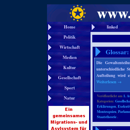
Home
linked
Politik
Wirtschaft
Glossar:
Medien
Die Gewaltenteil
Kultur
unterschiedliche 
Aufteilung wird 
Gesellschaft
Weiterlesen
→
Sport
Veröffentlicht am
1. A
Natur
Kategorien:
Gesellscha
Erklärungen
,
Exekuti
Montesquieu
,
Parlame
Staatstheorie
.