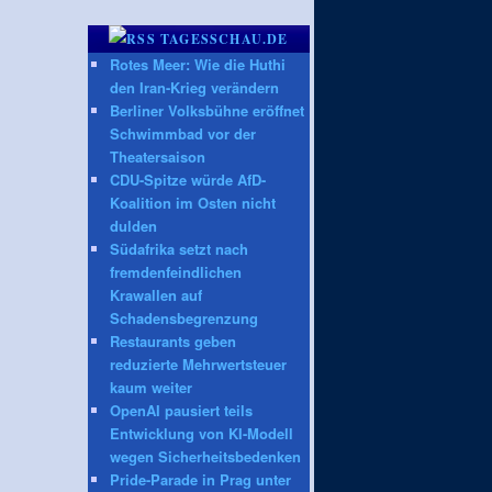
TAGESSCHAU.DE
Rotes Meer: Wie die Huthi
den Iran-Krieg verändern
Berliner Volksbühne eröffnet
Schwimmbad vor der
Theatersaison
CDU-Spitze würde AfD-
Koalition im Osten nicht
dulden
Südafrika setzt nach
fremdenfeindlichen
Krawallen auf
Schadensbegrenzung
Restaurants geben
reduzierte Mehrwertsteuer
kaum weiter
OpenAI pausiert teils
Entwicklung von KI-Modell
wegen Sicherheitsbedenken
Pride-Parade in Prag unter