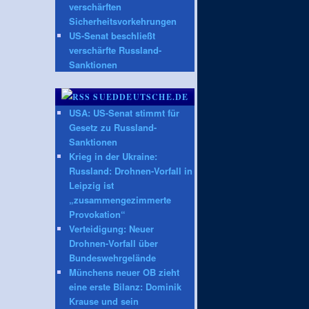
verschärften
Sicherheitsvorkehrungen
US-Senat beschließt
verschärfte Russland-
Sanktionen
SUEDDEUTSCHE.DE
USA: US-Senat stimmt für
Gesetz zu Russland-
Sanktionen
Krieg in der Ukraine:
Russland: Drohnen-Vorfall in
Leipzig ist
„zusammengezimmerte
Provokation“
Verteidigung: Neuer
Drohnen-Vorfall über
Bundeswehrgelände
Münchens neuer OB zieht
eine erste Bilanz: Dominik
Krause und sein