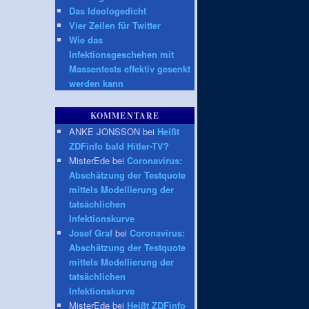
Das Ideologedicht
Vier Zeilen für Twitter
Wie das
Infektionsgeschehen mit
Massentests effektiv gesenkt
werden kann
KOMMENTARE
ANKE JONSSON bei
Heißt
ZDFinfo bald Hitler-TV?
MisterEde bei
Coronavirus:
Abschätzung der Testquote
mittels Modellierung der
tatsächlichen
Infektionskurve
Josef Graf
bei
Coronavirus:
Abschätzung der Testquote
mittels Modellierung der
tatsächlichen
Infektionskurve
MisterEde bei
Heißt ZDFinfo