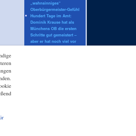
„wahnsinniges“
Oberbürgermeister-Gefühl
Hundert Tage im Amt:
Dominik Krause hat als
Münchens OB die ersten
Schritte gut gemeistert –
aber er hat noch viel vor
sich
ndige
teren
ZEIT ONLINE
Verweigerter Dopingtest:
ungen
«Schicksal»: Der Fall von
nden.
Owen Ansah und seine
ookie
Tücken
eßend
Vollsperrung: A13 in
Richtung Berlin nach Unfall
gesperrt
VfB Stuttgart: «Irgendwann»:
ür
Wehrle traut Hoeneß auch
Bundestrainer-Job zu
Überlastung der Strafjustiz: