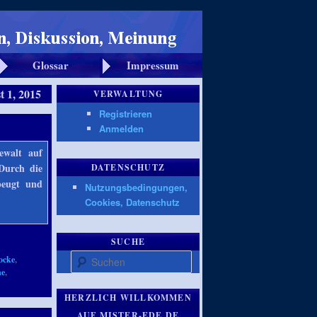
Glossar
Impressum
t 1, 2015
VERWALTUNG
Registrieren
Anmelden
ewalt auf
 Durch die
DATENSCHUTZ
beugt und
Nutzungsbedingungen,
Cookies, Datenschutz
SUCHE
,
Suchen
ocke
,
ne
,
HERZLICH WILLKOMMEN
AUF MISTER-EDE.DE