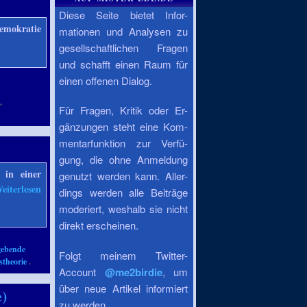
Diese Seite bietet Infor-
Demokratie
mationen und Analysen zu
gesellschaftlichen Fragen
und schafft einen Raum für
einen offenen Dialog.
,
e
,
Für Fragen, Kritik oder Er-
gänzungen steht eine Kom-
mentarfunktion zur Verfü-
gung, die ohne Anmeldung
 in einer
genutzt werden kann. Aller-
eiterlesen
dings werden alle Beiträge
moderiert, weshalb sie nicht
direkt erscheinen.
gebende
Folgt meinem Twitter-
stheorie
.
Account
@me2birdie
, um
über neue Artikel informiert
e)
zu werden.