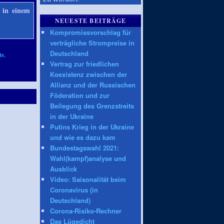
e in einem
NEUESTE BEITRÄGE
Kompromissvorschlag für
verträgliche Strompreise in
Deutschland
te
,
Vertrag zur friedlichen
Koexistenz zwischen der
Allianz und der Russischen
Föderation und zur
Beilegung des Grenzstreits
in der Ukraine
Putins Krieg in der Ukraine
und wie es dazu kam
Bundestagswahl 2021:
Wahl(kampf)analyse und
Ausblick
Video: Saisonalität beim
Coronavirus (in
Deutschland)
Corona-Risiko-Rechner
Das Lügedicht