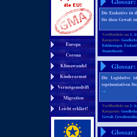
Glossar:
Die Exekutive ist 
für diese Gewalt zu
Veröffentlicht am
1. A
Kategorien:
Gesellscha
Europa
Erklärungen
,
Exekuti
Staatstheorie
.
Corona
Glossar:
Klimawandel
Kinderarmut
Die Legislative i
repräsentativen De
Vermögensdrift
→
Migration
Veröffentlicht am
1. A
Leicht erklärt!
Kategorien:
Gesellscha
Gewalt
,
Gewaltenteil
Glossar: