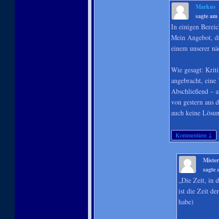
Markus
sagte am
In einigen Bereic
Mein Angebot, di
einem unserer nä
Wie gesagt: Krit
angebracht, eine
Abschließend – a
von gestern aus 
auch keine Lösun
↓
Kommentiere
Miste
sagte
„Die Zeit, in 
ist die Zeit d
habe)