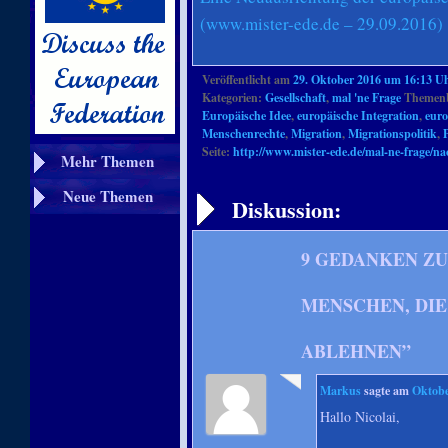
(www.mister-ede.de – 29.09.2016)
Veröffentlicht am
29. Oktober 2016 um 16:13 U
Kategorien:
Gesellschaft
,
mal 'ne Frage
Themenb
Europäische Idee
,
europäische Integration
,
euro
Menschenrechte
,
Migration
,
Migrationspolitik
,
P
Seite:
http://www.mister-ede.de/mal-ne-frage/na
Mehr Themen
Artikelnavigation
Neue Themen
Diskussion:
9 GEDANKEN ZU
MENSCHEN, DIE
ABLEHNEN
”
Markus
sagte am
Oktobe
Hallo Nicolai,