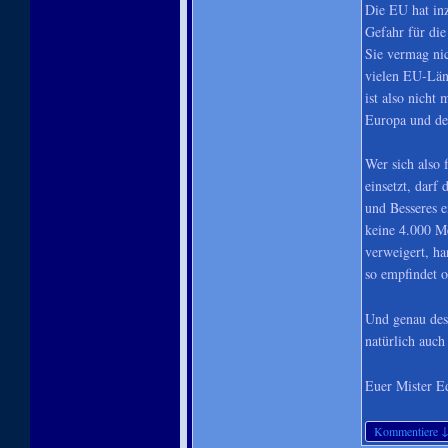
Die EU hat inz
Gefahr für die
Sie vermag ni
vielen EU-Län
ist also nicht
Europa und der
Wer sich also 
einsetzt, darf
und Besseres e
keine 4.000 Me
verweigert, ha
so empfindet o
Und genau des
natürlich auch
Euer Mister E
Kommentiere