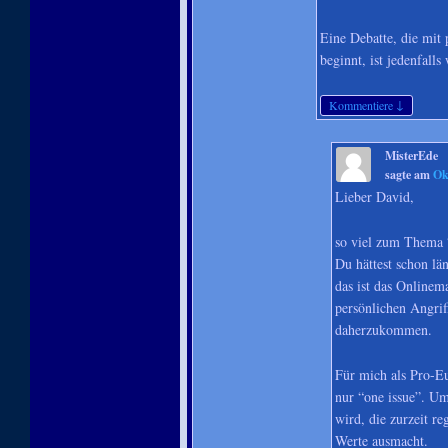
Eine Debatte, die mit
beginnt, ist jedenfalls
↓
Kommentiere
MisterEde
sagte am
Ok
Lieber David,
so viel zum Thema 
Du hättest schon lä
das ist das Onlinem
persönlichen Angrif
daherzukommen.
Für mich als Pro-Eu
nur “one issue”. Um
wird, die zurzeit r
Werte ausmacht.