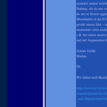
zunächst einmal möcht
Haltung, die du uns vo
du uns in diesem aggre
Missständen in der EU
gerade unsere Idee – 
momentan vieles nicht 
z.B. bei einem unserer
und auf Argumenten ba
Schöne Grüße
Markus
PS:
Wir haben auch Beschl
https://www.jef.de/wp
content/uploads/sites
_und_Migrationspoliti