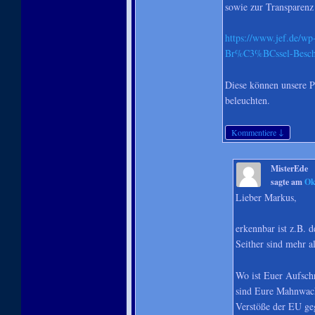
sowie zur Transparenz
https://www.jef.de/wp
Br%C3%BCssel-Beschlu
Diese können unsere Po
beleuchten.
↓
Kommentiere
MisterEde
sagte am
Ok
Lieber Markus,
erkennbar ist z.B. d
Seither sind mehr 
Wo ist Euer Aufschr
sind Eure Mahnwache
Verstöße der EU ge