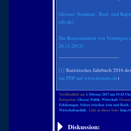
Glossar: Nominal-, Real- und Kapi
ede.de)
Die Konzentration von Vermögen u
26.11.2012)
[1]
Statistisches Jahrbuch 2016 des 
zur PDF auf www.destatis.de
)
Veröffentlicht am
3. Februar 2017 um 19:42 Uhr
Kategorien:
Glossar
,
Politik
,
Wirtschaft
Themenb
Erklärungen
,
Schere zwischen Arm und Reich
,
Wirtschaftspolitik
. Link zu dieser Seite:
http:/
Artikelnavigation
Diskussion: