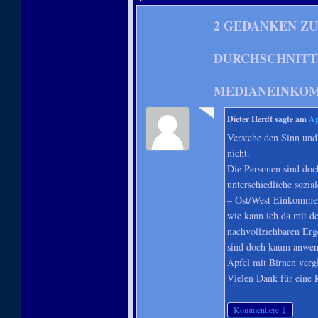
2 GEDANKEN ZU
DURCHSCHNITT
MEDIANEINKO
Dieter Herdt
sagte am
Ap
Verstehe den Sinn un
nicht.
Die Personen sind doc
unterschiedliche sozi
– Ost/West Einkommen
wie kann ich da mit d
nachvollziehbaren Er
sind doch kaum anwen
Äpfel mit Birnen verg
Vielen Dank für eine
↓
Kommentiere