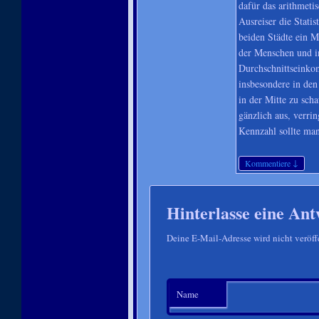
dafür das arithmetis
Ausreiser die Statis
beiden Städte ein M
der Menschen und in
Durchschnittseinkom
insbesondere in den
in der Mitte zu sch
gänzlich aus, verrin
Kennzahl sollte man
↓
Kommentiere
Hinterlasse eine Ant
Deine E-Mail-Adresse wird nicht veröffe
Name