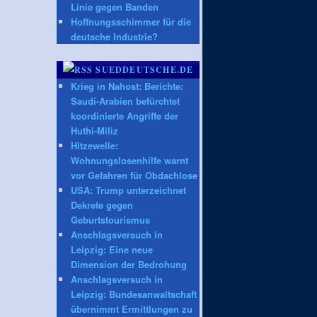
Linie gegen Banden
Hoffnungsschimmer für die
deutsche Industrie?
SUEDDEUTSCHE.DE
Krieg in Nahost: Berichte:
Saudi-Arabien befürchtet
koordinierte Angriffe der
Huthi-Miliz
Hitzewelle:
Wohnungslosenhilfe warnt
vor Gefahren für Obdachlose
USA: Trump unterzeichnet
Dekrete gegen
Geburtstourismus
Anschlagsversuch in
Leipzig: Eine neue
Dimension der Bedrohung
Anschlagsversuch in
Leipzig: Bundesanwaltschaft
übernimmt Ermittlungen zu