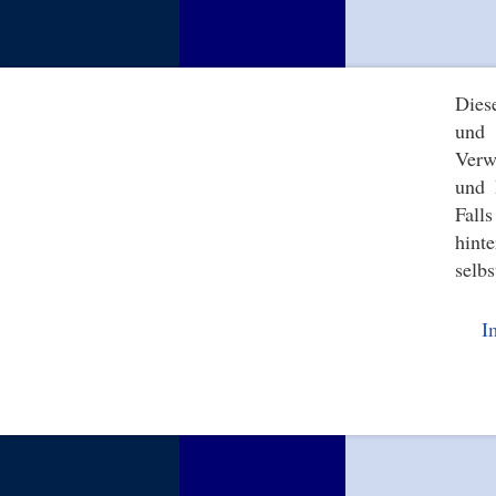
Dies
und 
Verw
und 
Fall
hint
selbs
I