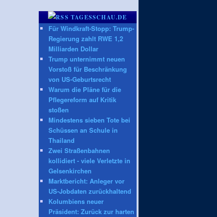
TAGESSCHAU.DE
Für Windkraft-Stopp: Trump-
Regierung zahlt RWE 1,2
Milliarden Dollar
Trump unternimmt neuen
Vorstoß für Beschränkung
von US-Geburtsrecht
Warum die Pläne für die
Pflegereform auf Kritik
stoßen
Mindestens sieben Tote bei
Schüssen an Schule in
Thailand
Zwei Straßenbahnen
kollidiert - viele Verletzte in
Gelsenkirchen
Marktbericht: Anleger vor
US-Jobdaten zurückhaltend
Kolumbiens neuer
Präsident: Zurück zur harten