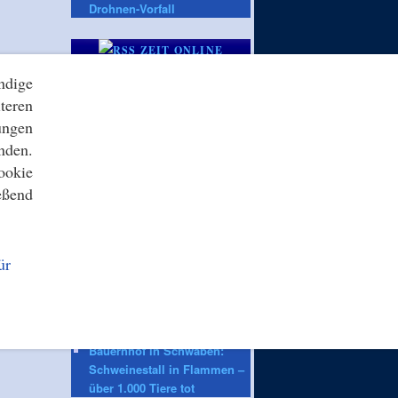
Drohnen-Vorfall
ZEIT ONLINE
Wahl in Sachsen-Anhalt:
ndige
Wahlkampf der AfD –
teren
Lächeln, Tätscheln, Land
ungen
umbauen
Theateraktion: Planschen
nden.
fürs Volk: Berliner
ookie
Volksbühne wird zum
eßend
Freibad
Sommerwetter: Angenehme
Temperaturen in Berlin und
Brandenburg erwartet
ür
2. Fußball-Bundesliga:
Reese von Unmut nach
Wechsel zu VfL Wolfsburg
getroffen
Bauernhof in Schwaben:
Schweinestall in Flammen –
über 1.000 Tiere tot