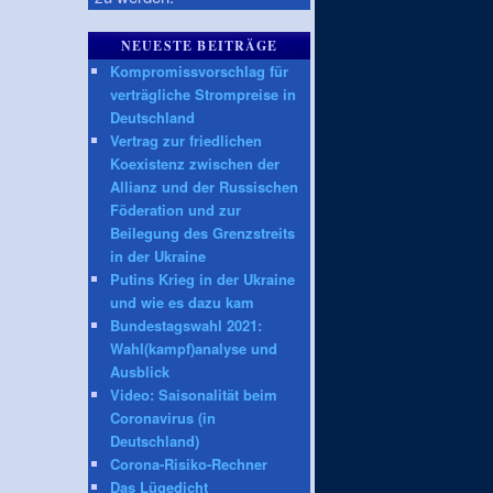
NEUESTE BEITRÄGE
Kompromissvorschlag für
verträgliche Strompreise in
Deutschland
Vertrag zur friedlichen
Koexistenz zwischen der
Allianz und der Russischen
Föderation und zur
Beilegung des Grenzstreits
in der Ukraine
Putins Krieg in der Ukraine
und wie es dazu kam
Bundestagswahl 2021:
Wahl(kampf)analyse und
Ausblick
Video: Saisonalität beim
Coronavirus (in
Deutschland)
Corona-Risiko-Rechner
Das Lügedicht