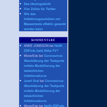
Das Ideologedicht
Vier Zeilen für Twitter
Wie das
Infektionsgeschehen mit
Massentests effektiv gesenkt
werden kann
KOMMENTARE
ANKE JONSSON bei
Heißt
ZDFinfo bald Hitler-TV?
MisterEde bei
Coronavirus:
Abschätzung der Testquote
mittels Modellierung der
tatsächlichen
Infektionskurve
Josef Graf
bei
Coronavirus:
Abschätzung der Testquote
mittels Modellierung der
tatsächlichen
Infektionskurve
MisterEde bei
Heißt ZDFinfo