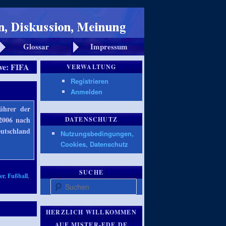
Glossar
Impressum
ve:
FIFA
VERWALTUNG
Registrieren
Anmelden
ührer der
 2006 nach
DATENSCHUTZ
utschland
Nutzungsbedingungen,
Cookies, Datenschutz
SUCHE
er
,
Fußball
,
Suchen
HERZLICH WILLKOMMEN
AUF MISTER-EDE.DE