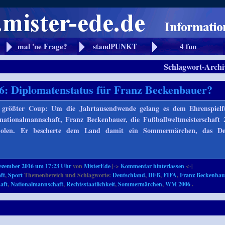
mal 'ne Frage?
standPUNKT
4 fun
Schlagwort-Archi
: Diplomatenstatus für Franz Beckenbauer?
 größter Coup: Um die Jahrtausendwende gelang es dem Ehrenspielf
nationalmannschaft, Franz Beckenbauer, die Fußballweltmeisterschaft
holen. Er bescherte dem Land damit ein Sommermärchen, das De
ezember 2016 um 17:23 Uhr
von
MisterEde
|->
Kommentar hinterlassen
<-|
ft
,
Sport
Themenbereich und Schlagworte:
Deutschland
,
DFB
,
FIFA
,
Franz Beckenbau
aft
,
Nationalmannschaft
,
Rechtsstaatlichkeit
,
Sommermärchen
,
WM 2006
.