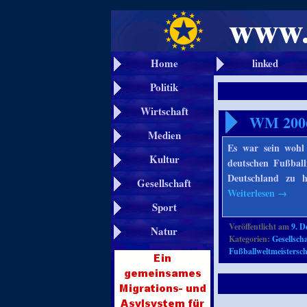
Home
linked
Politik
Wirtschaft
WM 2006
Medien
Es war sein wohl
Kultur
deutschen Fußball
Deutschland zu 
Gesellschaft
Weiterlesen
→
Sport
Veröffentlicht am
9. D
Natur
Kategorien:
Gesellscha
Fußballweltmeistersch