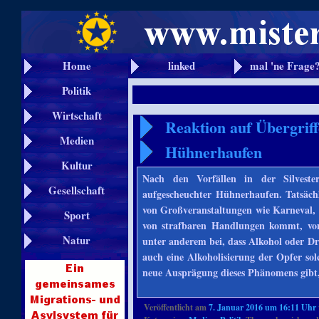
Home
linked
mal 'ne Frage
Politik
Wirtschaft
Reaktion auf Übergriff
Medien
Hühnerhaufen
Kultur
Nach den Vorfällen in der Silveste
Gesellschaft
aufgescheuchter Hühnerhaufen. Tatsächl
von Großveranstaltungen wie Karneval, S
Sport
von strafbaren Handlungen kommt, vom 
Natur
unter anderem bei, dass Alkohol oder D
auch eine Alkoholisierung der Opfer sol
neue Ausprägung dieses Phänomens gibt
Veröffentlicht am
7. Januar 2016 um 16:11 Uhr