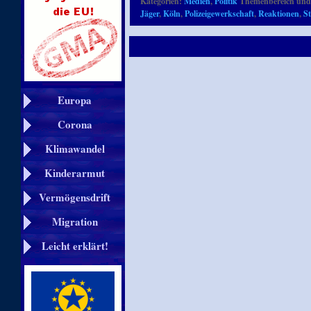
Kategorien:
Medien
,
Politik
Themenbereich und
Jäger
,
Köln
,
Polizeigewerkschaft
,
Reaktionen
,
St
Europa
Corona
Klimawandel
Kinderarmut
Vermögensdrift
Migration
Leicht erklärt!