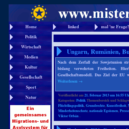
Home
linked
mal 'ne Frage
Politik
Wirtschaft
Ungarn, Rumänien, Bu
Medien
Nach dem Zerfall der Sowjetunion str
Kultur
bislang verwehrten Freiheiten. Hi
Gesellschaftsmodell. Das Ziel der EU
Gesellschaft
Weiterlesen
→
Sport
Veröffentlicht am
21. Februar 2013 um 16:55 U
Natur
Kategorien:
Politik
Themenbereich und Schlagw
Flüchtlingspolitik
,
Grundrechte
,
Kunstfreiheit
,
Minderheitenschutz
,
nationale Egoismen
,
Presse
Viktor Orbán
.