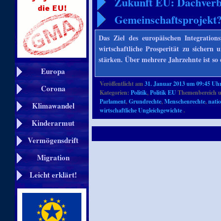
Zukunft EU: Dachverba
Gemeinschaftsprojekt
Das Ziel des europäischen Integrations
wirtschaftliche Prosperität zu sichern
stärken. Über mehrere Jahrzehnte ist so
Europa
Veröffentlicht am
31. Januar 2013 um 09:45 Uh
Corona
Kategorien:
Politik
,
Politik EU
Themenbereich u
Parlament
,
Grundrechte
,
Menschenrechte
,
nati
Klimawandel
wirtschaftliche Ungleichgewichte
.
Kinderarmut
Vermögensdrift
Migration
Leicht erklärt!