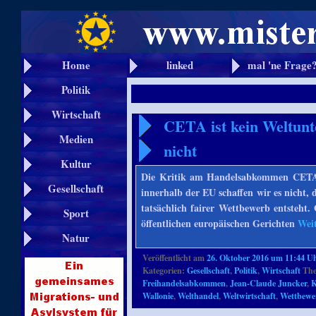
Home
linked
mal 'ne Frage
Politik
Wirtschaft
CETA ist kein Weltunte
Medien
nicht
Kultur
Die Kritik am Handelsabkommen CETA z
Gesellschaft
innerhalb der EU schaffen wir es nicht,
tatsächlich fairer Wettbewerb entsteh
Sport
öffentlichen europäischen Gerichten
Wei
Natur
Veröffentlicht am
26. Oktober 2016 um 11:44 U
Kategorien:
Gesellschaft
,
Politik
,
Wirtschaft
The
Freihandelsabkommen
,
Jean-Claude Juncker
,
K
Wallonie
,
Welthandel
,
Weltwirtschaft
,
Wettbewer