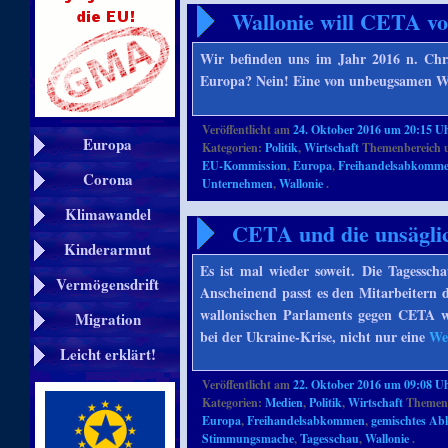
Wallonie will CETA vo
Wir befinden uns im Jahr 2016 n. Chr
Europa? Nein! Eine von unbeugsamen 
Veröffentlicht am
24. Oktober 2016 um 20:15 U
Europa
Kategorien:
Politik
,
Wirtschaft
Themenbereich 
EU-Kommission
,
Europa
,
Freihandelsabkomm
Corona
Unternehmen
,
Wallonie
.
Klimawandel
CETA und die unsägli
Kinderarmut
Es ist mal wieder soweit. Die Tagess
Vermögensdrift
Anscheinend passt es den Mitarbeitern d
wallonischen Parlaments gegen CETA weh
Migration
bei der Ukraine-Krise, nicht nur eine
We
Leicht erklärt!
Veröffentlicht am
22. Oktober 2016 um 09:08 U
Kategorien:
Medien
,
Politik
,
Wirtschaft
Themenb
Europa
,
Freihandelsabkommen
,
gemischtes A
Stimmungsmache
,
Tagesschau
,
Wallonie
.