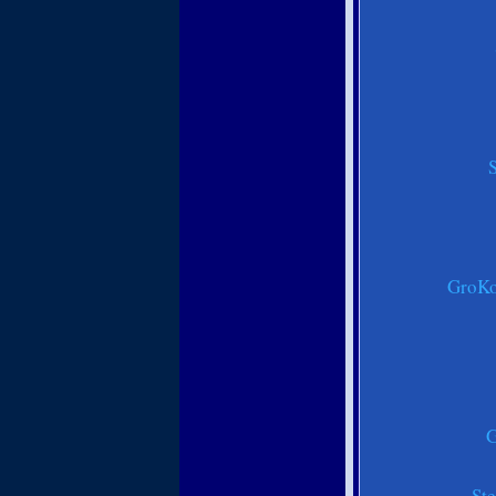
GroKo-
G
St