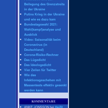
Beilegung des Grenzstreits
in der Ukraine
Putins Krieg in der Ukraine
und wie es dazu kam
Bundestagswahl 2021:
Wahl(kampf)analyse und
Ausblick
Video: Saisonalität beim
Coronavirus (in
Deutschland)
Corona-Risiko-Rechner
Das Lügedicht
Das Ideologedicht
Vier Zeilen für Twitter
Wie das
Infektionsgeschehen mit
Massentests effektiv gesenkt
werden kann
KOMMENTARE
ANKE JONSSON bei
Heißt