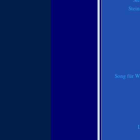
Stei
Song für W