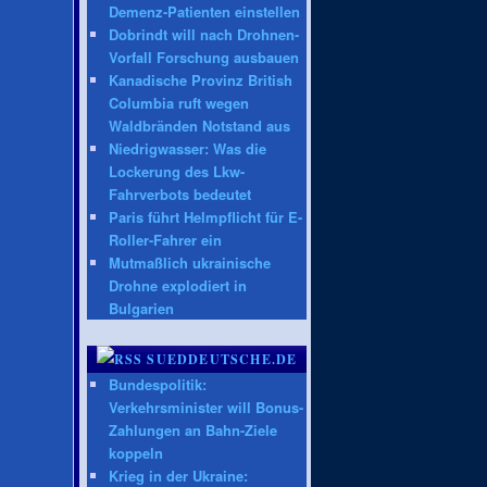
Demenz-Patienten einstellen
Dobrindt will nach Drohnen-
Vorfall Forschung ausbauen
Kanadische Provinz British
Columbia ruft wegen
Waldbränden Notstand aus
Niedrigwasser: Was die
Lockerung des Lkw-
Fahrverbots bedeutet
Paris führt Helmpflicht für E-
Roller-Fahrer ein
Mutmaßlich ukrainische
Drohne explodiert in
Bulgarien
SUEDDEUTSCHE.DE
Bundespolitik:
Verkehrsminister will Bonus-
Zahlungen an Bahn-Ziele
koppeln
Krieg in der Ukraine: