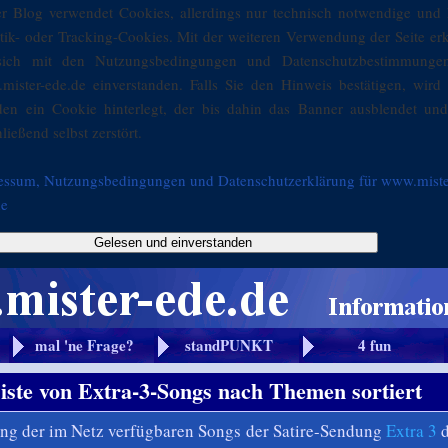
er Blog verwendet Cookies, allerdings nur technisch notwendige und 
stik- oder Tracking-Cookies. Mit der weiteren Verwendung der Seite er
sich mit den Nutzungsbedingungen und Datenschutzbestimmunge
mister-ede.de einverstanden. Falls Sie den Hinweis bestätigen, wird 
den ein Cookie hinterlegt, der bis dahin das Banner ausblendet und
ließend selbst zerstört.
essum, Nutzungsbedingungen und Datenschutzerklärung für www.miste
de
Gelesen und einverstanden
mal 'ne Frage?
standPUNKT
4 fun
Liste von Extra-3-Songs nach Themen sortiert
g der im Netz verfügbaren Songs der Satire-Sendung
Extra 3
d