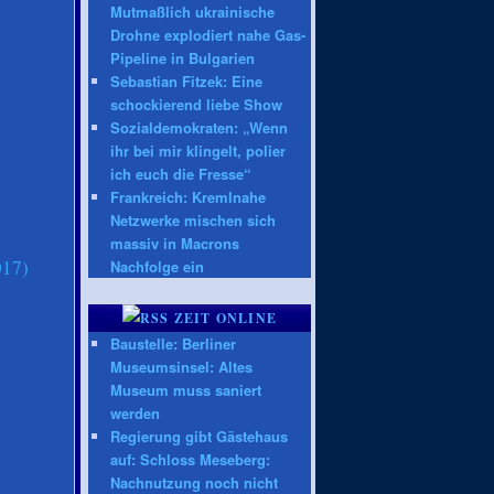
Mutmaßlich ukrainische
Drohne explodiert nahe Gas-
Pipeline in Bulgarien
Sebastian Fitzek: Eine
schockierend liebe Show
Sozialdemokraten: „Wenn
ihr bei mir klingelt, polier
ich euch die Fresse“
Frankreich: Kremlnahe
Netzwerke mischen sich
massiv in Macrons
017)
Nachfolge ein
ZEIT ONLINE
Baustelle: Berliner
Museumsinsel: Altes
Museum muss saniert
werden
Regierung gibt Gästehaus
auf: Schloss Meseberg:
Nachnutzung noch nicht