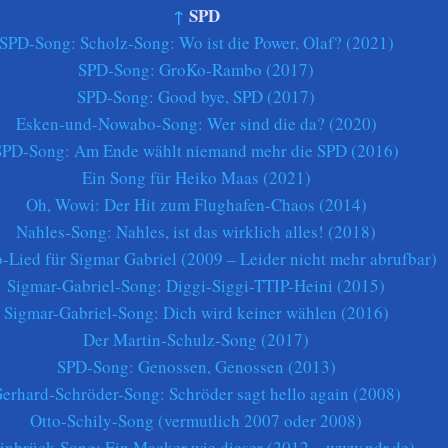
↑
SPD
SPD-Song: Scholz-Song: Wo ist die Power, Olaf? (2021)
SPD-Song: GroKo-Rambo (2017)
SPD-Song: Good bye, SPD (2017)
Esken-und-Nowabo-Song: Wer sind die da? (2020)
SPD-Song: Am Ende wählt niemand mehr die SPD (2016)
Ein Song für Heiko Maas (2021)
Oh, Wowi: Der Hit zum Flughafen-Chaos (2014)
Nahles-Song: Nahles, ist das wirklich alles! (2018)
Lied für Sigmar Gabriel (2009 – Leider nicht mehr abrufbar)
Sigmar-Gabriel-Song: Diggi-Siggi-TTIP-Heini (2015)
Sigmar-Gabriel-Song: Dich wird keiner wählen (2016)
Der Martin-Schulz-Song (2017)
SPD-Song: Genossen, Genossen (2013)
erhard-Schröder-Song: Schröder sagt hello again (2008)
Otto-Schily-Song (vermutlich 2007 oder 2008)
einbrück-Song: Ein Macker wie dieser (2012 – www.ndr.de)