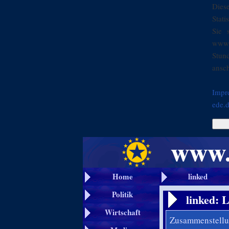
Dies
Stati
Sie 
www.
Stun
ansch
Impr
ede.
Home
linked
Politik
linked: 
Wirtschaft
Zusammenstellun