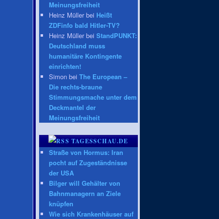
Meinungsfreiheit
Heinz Müller bei
Heißt
ZDFinfo bald Hitler-TV?
Heinz Müller bei
StandPUNKT:
Deutschland muss
humanitäre Kontingente
einrichten!
Simon bei
The European –
Die rechts-braune
Stimmungsmache unter dem
Deckmantel der
Meinungsfreiheit
TAGESSCHAU.DE
Straße von Hormus: Iran
pocht auf Zugeständnisse
der USA
Bilger will Gehälter von
Bahnmanagern an Ziele
knüpfen
Wie sich Krankenhäuser auf