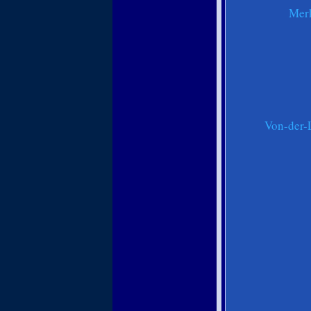
Merk
Von-der-