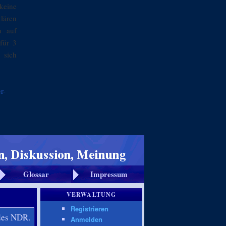
keine
klären
n auf
für 3
 sich
r-
Glossar
Impressum
VERWALTUNG
Registrieren
es NDR.
Anmelden