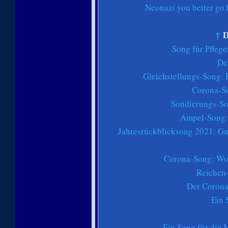
Neonazi you better go 
↑
D
Song für Pfleg
De
Gleichstellungs-Song: 
Corona-So
Sondierungs-So
Ampel-Song: 
Jahresrückblicksong 2021: Gu
Corona-Song: Wo 
Reichen
Der Corona
Ein 
Ein Song für die 