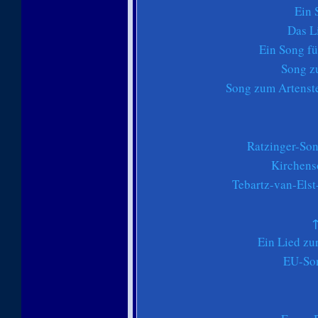
Ein 
Das L
Ein Song fü
Song z
Song zum Artenste
Ratzinger-Son
Kirchens
Tebartz-van-Elst
Ein Lied zu
EU-Son