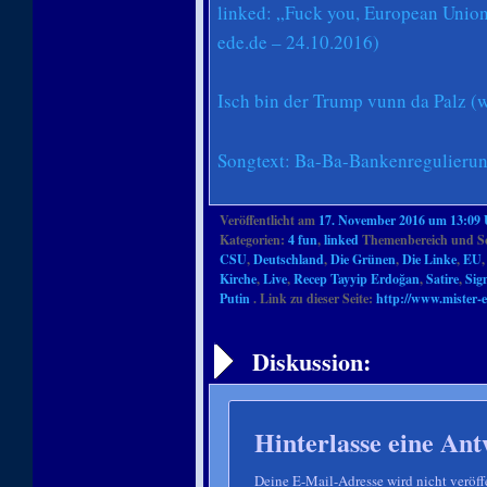
linked: „Fuck you, European Unio
ede.de – 24.10.2016)
Isch bin der Trump vunn da Palz (
Songtext: Ba-Ba-Bankenregulierun
Veröffentlicht am
17. November 2016 um 13:09
Kategorien:
4 fun
,
linked
Themenbereich und S
CSU
,
Deutschland
,
Die Grünen
,
Die Linke
,
EU
Kirche
,
Live
,
Recep Tayyip Erdoğan
,
Satire
,
Sig
Putin
. Link zu dieser Seite:
http://www.mister-
Artikelnavigation
Diskussion:
Hinterlasse eine Ant
Deine E-Mail-Adresse wird nicht veröffe