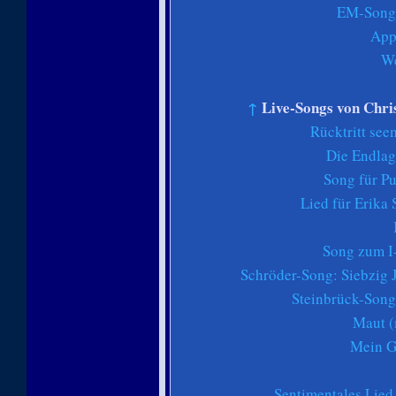
EM-Song 
App
We
↑
Live-Songs von Chris
Rücktritt see
Die Endlag
Song für P
Lied für Erika
Song zum I
Schröder-Song: Siebzig 
Steinbrück-Song
Maut (
Mein G
Sentimentales Lied