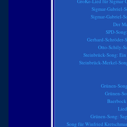
GroKo-Lied für Sigmar G
Sigmar-Gabriel-S
Sigmar-Gabriel-So
Der Ma
SPD-Song:
Gerhard-Schröder-S
Otto-Schily-S
Steinbrück-Song: Ein
Steinbrück-Merkel-Song
Grünen-Song
Grünen-So
Baerbock
Lied
Grünen-Song: Sag 
Song für Winfried Kretschman