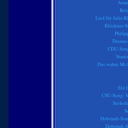
Armi
Rol
Lied für Julia 
Klöckner-S
Philip
Thomas-
CDU-Song
Stani
Das wahre McAl
Ein 
CSU-Song: Ve
Seehofe
S
Dobrindt-Son
Dobrindt-S