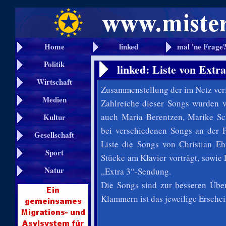
Home
linked
mal 'ne Frage
Politik
linked: Liste von Extr
Wirtschaft
Zusammenstellung der im Netz ver
Medien
Zahlreiche dieser Songs wurden 
auch Maria Berentzen, Marike S
Kultur
bei verschiedenen Songs an der P
Gesellschaft
Liste die Songs von Christian Eh
Sport
Stücke am Klavier vorträgt, sowie
Natur
„Extra 3“-Sendung.
Die Songs sind zur besseren Über
Klammern ist das jeweilige Ersche