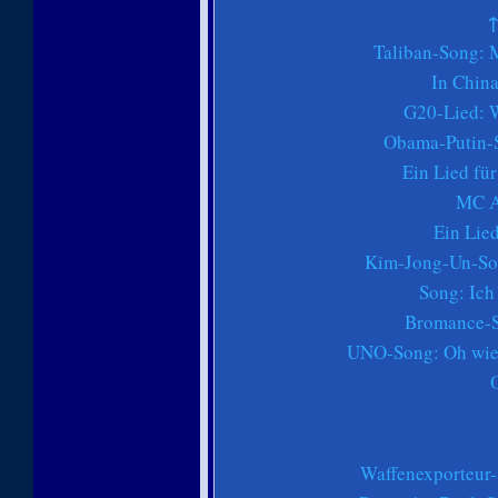
Taliban-Song: 
In China
G20-Lied: W
Obama-Putin-S
Ein Lied fü
MC A
Ein Lied
Kim-Jong-Un-Son
Song: Ich
Bromance-S
UNO-Song: Oh wie w
Waffenexporteur-