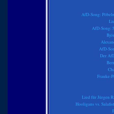
AfD-Song: Pöbeln
Li
AfD-Song: S
Bjö
Alexan
AfD-Son
Der Af
Ber
Cha
Frauke-P
Lied für Jürgen R
Hooligans vs. Salafis