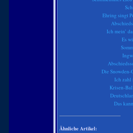
Sch
Ehring singt 
Abschieds
Ich mein’ da
Es w
Somme
Ingw
Abschiedsso
Die Snowden-O
Ich zahl
Krisen-Bal
Deutschla
Das kann
Ähnliche Artikel: