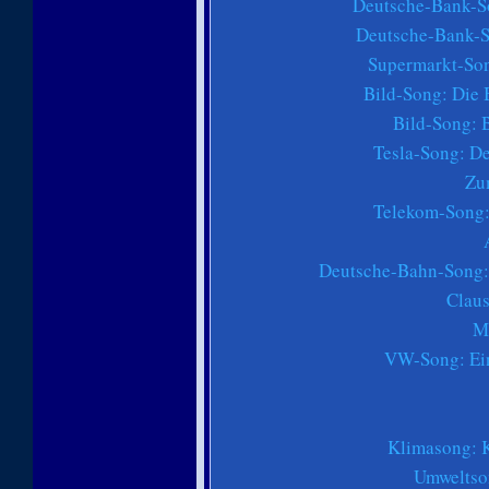
Deutsche-Bank-Son
Deutsche-Bank-So
Supermarkt-Son
Bild-Song: Die B
Bild-Song: B
Tesla-Song: D
Zu
Telekom-Song: 
Deutsche-Bahn-Song: 
Clau
M
VW-Song: Ein
Klimasong: K
Umweltson