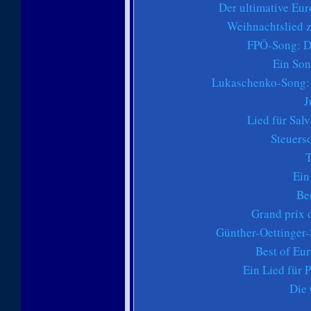
Der ultimative Eu
Weihnachtslied z
FPÖ-Song: D
Ein Son
Lukaschenko-Song: 
J
Lied für Salv
Steuers
T
Ein
Be
Grand prix 
Günther-Oettinger
Best of Eu
Ein Lied für 
Die 