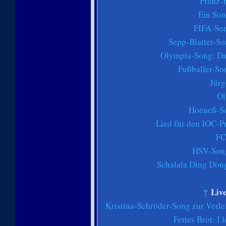
Franz-
Ein Son
FIFA-Son
Sepp-Blatter-So
Olympia-Song: Da 
Fußballer-So
Jürg
Ol
Hoeneß-So
Lied für den IOC-P
FC
HSV-Song
Schalala Ding Don
↑
Live
Kristina-Schröder-Song zur Verl
Fettes Brot: I