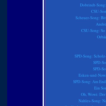
Dobrindt-Song:
CSU-Song
Scheuer-Song: Bitt
Andre
CSU-Song: So g
Orbá
SPD-Song: Scholz-
SPD-So
SPD-So
Esken-und-Nowa
SPD-Song: Am Ende
Ein So
Oh, Wowi: Der
Nahles-Song: Nah