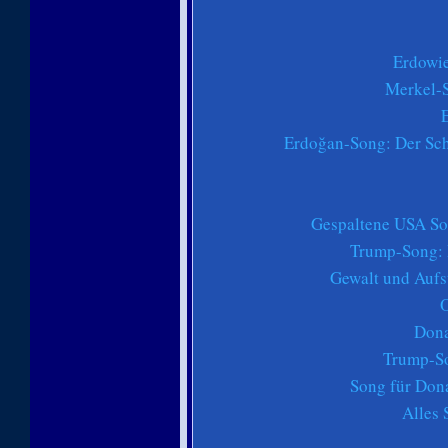
Erdowie
Merkel-S
Erdoğan-Song: Der Sc
Gespaltene USA So
Trump-Song: 
Gewalt und Aufs
Dona
Trump-So
Song für Don
Alles 