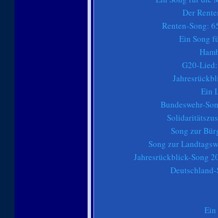
Der Rente
Renten-Song: 65
Ein Song f
Hamb
G20-Lied:
Jahresrückbl
Ein 
Bundeswehr-Song
Solidaritätszu
Song zur Bür
Song zur Landtags
Jahresrückblick-Song 20
Deutschland-
Ein