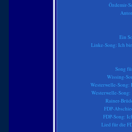
Özdemir-S
Anton
Ein S
Linke-Song: Ich bin
Song fü
Wissing-Son
Westerwelle-Song: D
Westerwelle-Song: 
Rainer-Brüd
FDP-Abschie
FDP-Song: Ic
Lied für die F