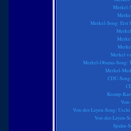
Merkel-S
Merke
Merkel-Song: Erst 
Merkel
Merkel
Merkel
Merkel vs
Merkel-Obama-Song: T
Merkel-Medl
CDU-Song: 
CD
Kramp-Karr
Von-
Von-der-Leyen-Song: Uschi
Von-der-Leyen-So
Spahn-So