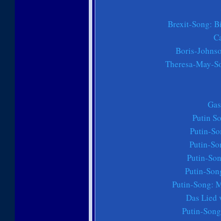
Brexit-Song: Bi
C
Boris-Johns
Theresa-May-Son
Gas
Putin S
Putin-S
Putin-So
Putin-Son
Putin-Son
Putin-Song: M
Das Lied 
Putin-Song