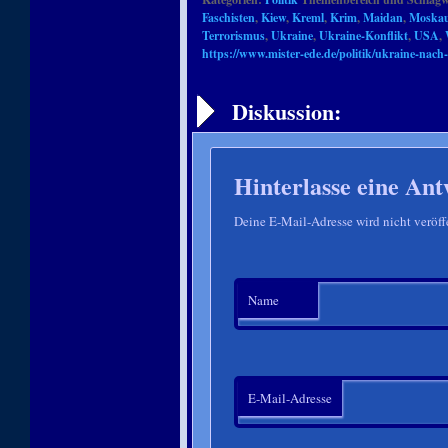
Faschisten
,
Kiew
,
Kreml
,
Krim
,
Maidan
,
Moska
Terrorismus
,
Ukraine
,
Ukraine-Konflikt
,
USA
,
https://www.mister-ede.de/politik/ukraine-nach
Artikelnavigation
Diskussion:
Hinterlasse eine Ant
Deine E-Mail-Adresse wird nicht veröffe
Name
E-Mail-Adresse