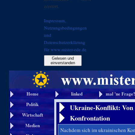
zerstört.
Impressum,
Nutzungsbedingungen
und
Datenschutzerklärung
für www.mister-ede.de
Gelesen und
einverstanden
Home
linked
mal 'ne Frage
Politik
Ukraine-Konflikt: Von
Wirtschaft
Konfrontation
Medien
Nachdem sich im ukrainischen Konf