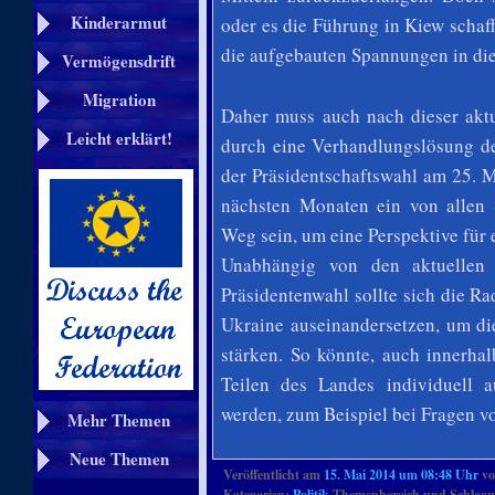
Kinderarmut
oder es die Führung in Kiew schaff
die aufgebauten Spannungen in die
Vermögensdrift
Migration
Daher muss auch nach dieser aktu
Leicht erklärt!
durch eine Verhandlungslösung de
der Präsidentschaftswahl am 25. 
nächsten Monaten ein von allen 
Weg sein, um eine Perspektive für 
Unabhängig von den aktuellen 
Präsidentenwahl sollte sich die Ra
Ukraine auseinandersetzen, um di
stärken. So könnte, auch innerhal
Teilen des Landes individuell 
werden, zum Beispiel bei Fragen v
Mehr Themen
Neue Themen
Veröffentlicht am
15. Mai 2014 um 08:48 Uhr
v
Kategorien:
Politik
Themenbereich und Schlagw