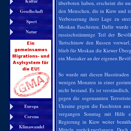
Kultur
überboten haben, erscheint die nu
den Menschen, die
in Kiew und in
Gesellschaft
Verbesserung ihrer Lage zu strei
Sport
Moskau Faschisten. Dafür wurde 
Natur
russischstämmige Teil der Bevö
Turtschinow den Russen vorwarf, 
blieb für Moskau die Kiewer Überga
ein Massaker an der eigenen Bevöl
So wurde mit diesen Hasstiraden 
wenigen Monaten in einer geeint
nicht bestand. Es ist verständlic
gegen die sogenannten Terroriste
Ukraine gegen die Faschisten au
Europa
vergangen Sonntag mit Hilfe e
Corona
Regierung in Kiew weiter bemüht
Klimawandel
Mitteln zurückzuerlangen. Doch 