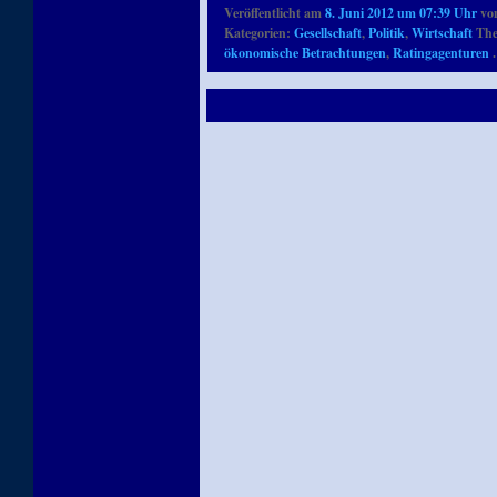
Veröffentlicht am
8. Juni 2012 um 07:39 Uhr
vo
Kategorien:
Gesellschaft
,
Politik
,
Wirtschaft
The
ökonomische Betrachtungen
,
Ratingagenturen
.