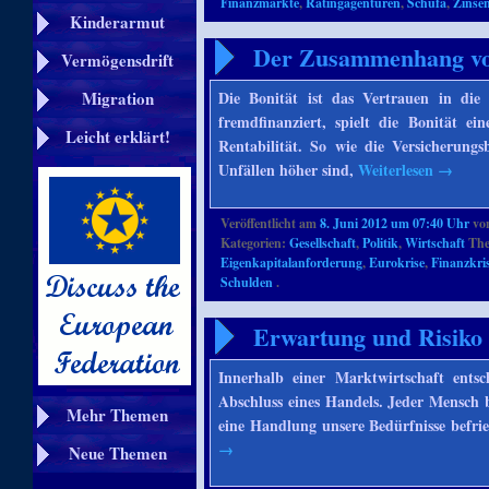
Finanzmärkte
,
Ratingagenturen
,
Schufa
,
Zinse
Kinderarmut
Der Zusammenhang von
Vermögensdrift
Die Bonität ist das Vertrauen in die
Migration
fremdfinanziert, spielt die Bonität e
Leicht erklärt!
Rentabilität. So wie die Versicherung
Unfällen höher sind,
Weiterlesen
→
Veröffentlicht am
8. Juni 2012 um 07:40 Uhr
vo
Kategorien:
Gesellschaft
,
Politik
,
Wirtschaft
The
Eigenkapitalanforderung
,
Eurokrise
,
Finanzkri
Schulden
.
Erwartung und Risiko 
Innerhalb einer Marktwirtschaft ent
Abschluss eines Handels. Jeder Mensch be
Mehr Themen
eine Handlung unsere Bedürfnisse befrie
→
Neue Themen