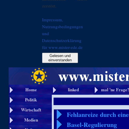
zerstört.
Impressum,
Nutzungsbedingungen
und
Datenschutzerklärung
für www.mister-ede.de
Gelesen und
einverstanden
Home
linked
mal 'ne Frage
Politik
Wirtschaft
Fehlanreize durch eine
Medien
Basel-Regulierung