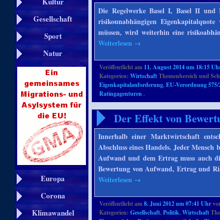
Kultur
Die Regelwerke Basel I, Basel II und
Gesellschaft
risikounabhängigen Eigenkapitalquote
müssen, wird weiterhin eine risikoabh
Sport
Weiterlesen
→
Natur
Veröffentlicht am
11. August 2014 um 18:15 Uh
Kategorien:
Wirtschaft
Themenbereich und Sch
Eigenkapitalanforderung
,
EU-Verordnung 575/
Ratingagenturen
.
Der Effekt von Bewertu
Innerhalb einer Marktwirtschaft ent
Abschluss eines Handels. Jeder Mensch b
Aufwand und dem Ertrag muss auch die 
Bewertung von Aufwand, Ertrag und Risi
Europa
Weiterlesen
→
Corona
Veröffentlicht am
8. Juni 2012 um 07:41 Uhr
vo
Klimawandel
Kategorien:
Gesellschaft
,
Politik
,
Wirtschaft
The