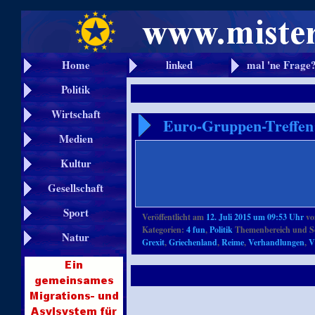
Home
linked
mal 'ne Frage
Politik
Wirtschaft
Euro-Gruppen-Treffen
Medien
Kultur
Gesellschaft
Sport
Veröffentlicht am
12. Juli 2015 um 09:53 Uhr
v
Kategorien:
4 fun
,
Politik
Themenbereich und S
Natur
Grexit
,
Griechenland
,
Reime
,
Verhandlungen
,
V