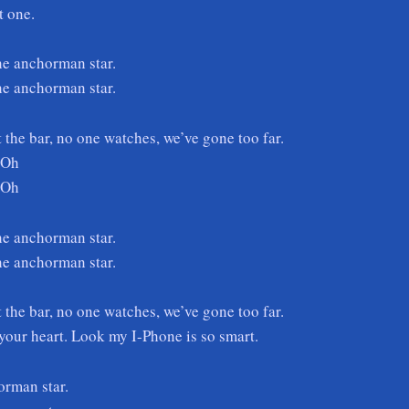
t one.
the anchorman star.
the anchorman star.
t the bar, no one watches, we’ve gone too far.
 Oh
 Oh
the anchorman star.
the anchorman star.
t the bar, no one watches, we’ve gone too far.
your heart. Look my I-Phone is so smart.
orman star.