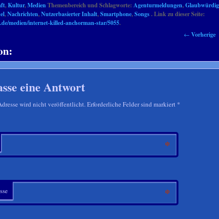
ft
,
Kultur
,
Medien
Themenbereich und Schlagworte:
Agenturmeldungen
,
Glaubwürdig
el
,
Nachrichten
,
Nutzerbasierter Inhalt
,
Smartphone
,
Songs
. Link zu dieser Seite:
.de/medien/internet-killed-anchorman-star/5055
.
←
Vorherige
on:
asse eine Antwort
resse wird nicht veröffentlicht. Erforderliche Felder sind markiert
*
*
*
sse