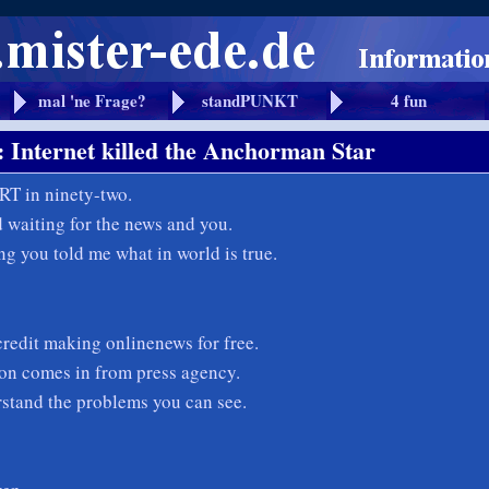
mal 'ne Frage?
standPUNKT
4 fun
: Internet killed the Anchorman Star
RT in ninety-two.
 waiting for the news and you.
g you told me what in world is true.
redit making onlinenews for free.
on comes in from press agency.
stand the problems you can see.