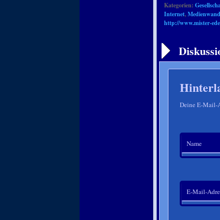
Kategorien:
Gesellscha
Internet
,
Medienwand
http://www.mister-ede
Artikelnavigation
Diskussi
Hinterl
Deine E-Mail-Ad
Name
E-Mail-Adre