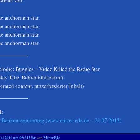
orman star.
the anchorman star.
the anchorman star.
the anchorman star.
the anchorman star.
odie: Buggles – Video Killed the Radio Star
Ray Tube, Röhrenbildschirm)
rated content, nutzerbasierter Inhalt)
l:
-Bankenregulierung (www.mister-ede.de – 21.07.2013)
uni 2016 um 09:24 Uhr
von
MisterEde