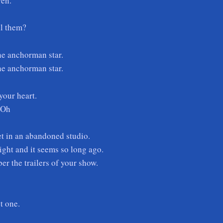
ren.
ll them?
the anchorman star.
the anchorman star.
your heart.
 Oh
 in an abandoned studio.
ight and it seems so long ago.
r the trailers of your show.
t one.