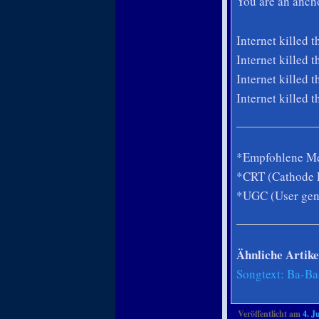
You are an anch
Internet killed 
Internet killed 
Internet killed 
Internet killed 
*Empfohlene Mel
*CRT (Cathode 
*UGC (User gene
Ähnliche Artike
Songtext: Ba-Ba
Veröffentlicht am
4. J