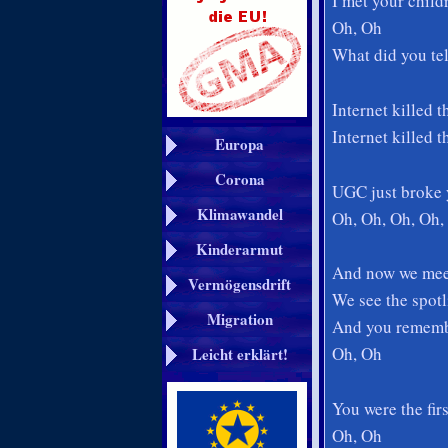
I met your child
Oh, Oh
What did you te
Internet killed 
Internet killed 
Europa
Corona
UGC just broke 
Klimawandel
Oh, Oh, Oh, Oh,
Kinderarmut
And now we meet
Vermögensdrift
We see the spotl
Migration
And you remembe
Oh, Oh
Leicht erklärt!
You were the firs
Oh, Oh