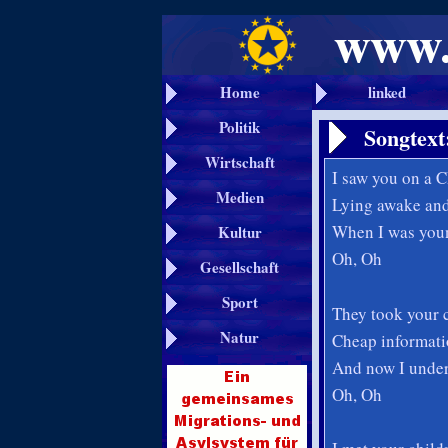
Home
linked
Politik
Songtext
Wirtschaft
I saw you on a C
Medien
Lying awake and
When I was youn
Kultur
Oh, Oh
Gesellschaft
Sport
They took your c
Natur
Cheap informati
And now I under
Oh, Oh