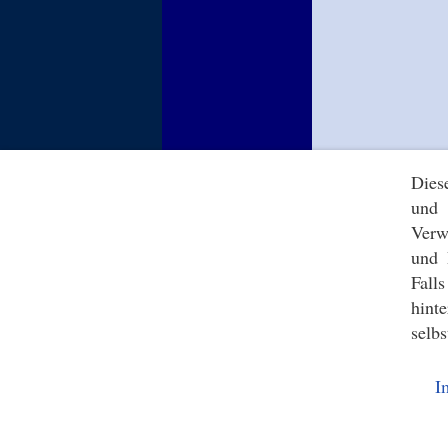
Dies
und 
Verw
und 
Fall
hint
selbs
I