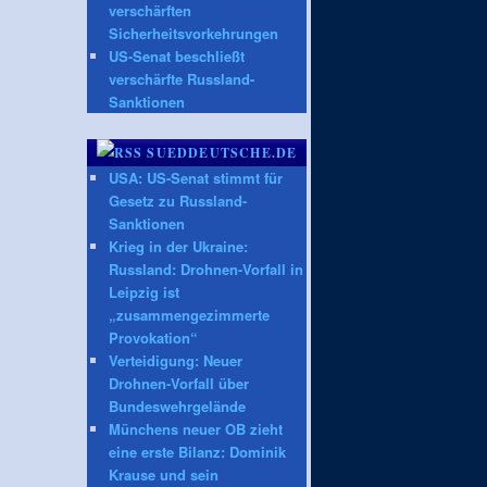
verschärften
Sicherheitsvorkehrungen
US-Senat beschließt
verschärfte Russland-
Sanktionen
SUEDDEUTSCHE.DE
USA: US-Senat stimmt für
Gesetz zu Russland-
Sanktionen
Krieg in der Ukraine:
Russland: Drohnen-Vorfall in
Leipzig ist
„zusammengezimmerte
Provokation“
Verteidigung: Neuer
Drohnen-Vorfall über
Bundeswehrgelände
Münchens neuer OB zieht
eine erste Bilanz: Dominik
Krause und sein