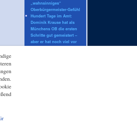
„wahnsinniges“
Oberbürgermeister-Gefühl
Hundert Tage im Amt:
Dominik Krause hat als
Münchens OB die ersten
Schritte gut gemeistert –
aber er hat noch viel vor
sich
ndige
teren
ZEIT ONLINE
Verweigerter Dopingtest:
ungen
«Schicksal»: Der Fall von
nden.
Owen Ansah und seine
ookie
Tücken
eßend
Vollsperrung: A13 in
Richtung Berlin nach Unfall
gesperrt
VfB Stuttgart: «Irgendwann»:
ür
Wehrle traut Hoeneß auch
Bundestrainer-Job zu
Überlastung der Strafjustiz: