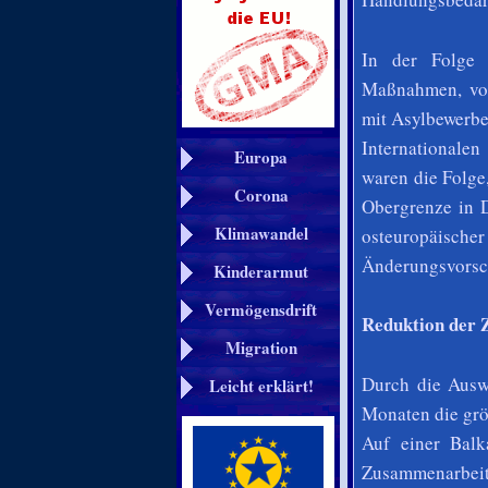
In der Folge 
Maßnahmen, von
mit Asylbewerbe
Internationale
Europa
waren die Folge
Corona
Obergrenze in D
Klimawandel
osteuropäischer
Änderungsvorsc
Kinderarmut
Vermögensdrift
Reduktion der 
Migration
Durch die Auswe
Leicht erklärt!
Monaten die grö
Auf einer Balk
Zusammenarbei