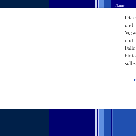
Name
Dies
und 
Verw
E-Mail-Adre
und 
Fall
hint
selbs
Website
I
Kommentar