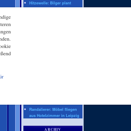
Hitzewelle: Bilger plant
wegen Niedrigwasser Lkw-
Fahrten an Sonntagen
ndige
teren
ZEIT ONLINE
ungen
Prozessbeginn:
nden.
Heimtückischer Mord von
ookie
hinten? Mann vor Gericht
eßend
Leipzig/Halle: Keine
Munition in Flugzeug bei
Drohnen-Vorfall
Drohnenvorfall in Leipzig:
ür
Diffus wie ein Horrorfilm
Fridays for Future:
Demonstrierende in Berlin
fordern mehr Hitze- und
Klimaschutz
Randalierer: Möbel fliegen
aus Hotelzimmer in Leipzig
ARCHIV