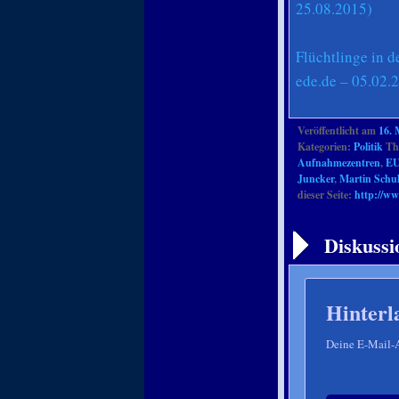
25.08.2015)
Flüchtlinge in
ede.de – 05.02.
Veröffentlicht am
16. 
Kategorien:
Politik
The
Aufnahmezentren
,
EU
Juncker
,
Martin Schu
dieser Seite:
http://ww
Artikelnavigation
Diskussi
Hinterl
Deine E-Mail-Ad