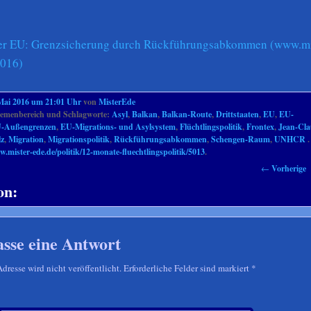
 der EU: Grenzsicherung durch Rückführungsabkommen (www.mi
2016)
Mai 2016 um 21:01 Uhr
von
MisterEde
menbereich und Schlagworte:
Asyl
,
Balkan
,
Balkan-Route
,
Drittstaaten
,
EU
,
EU-
-Außengrenzen
,
EU-Migrations- und Asylsystem
,
Flüchtlingspolitik
,
Frontex
,
Jean-Cl
lz
,
Migration
,
Migrationspolitik
,
Rückführungsabkommen
,
Schengen-Raum
,
UNHCR
.
w.mister-ede.de/politik/12-monate-fluechtlingspolitik/5013
.
←
Vorherige
on:
asse eine Antwort
resse wird nicht veröffentlicht. Erforderliche Felder sind markiert
*