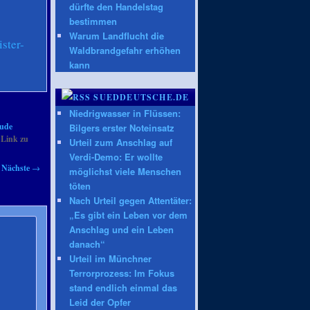
dürfte den Handelstag
bestimmen
Warum Landflucht die
ster-
Waldbrandgefahr erhöhen
kann
SUEDDEUTSCHE.DE
Niedrigwasser in Flüssen:
aude
Bilgers erster Noteinsatz
 Link zu
Urteil zum Anschlag auf
Verdi-Demo: Er wollte
Nächste
→
möglichst viele Menschen
töten
Nach Urteil gegen Attentäter:
„Es gibt ein Leben vor dem
Anschlag und ein Leben
danach“
Urteil im Münchner
Terrorprozess: Im Fokus
stand endlich einmal das
Leid der Opfer