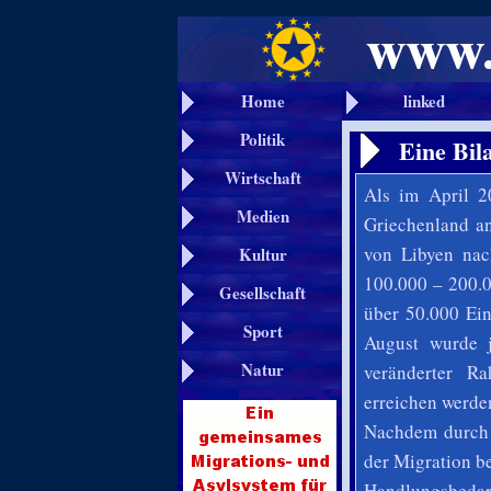
Home
linked
Politik
Eine Bil
Wirtschaft
Als im April 2
Medien
Griechenland an
von Libyen nach
Kultur
100.000 – 200.00
Gesellschaft
über 50.000 Ein
Sport
August
wurde j
Natur
veränderter R
erreichen werde
Nachdem durch 
der Migration b
Handlungsbedarf