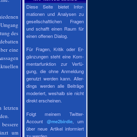
Diese Seite bietet Infor-
mationen und Analysen zu
hiedenen
gesellschaftlichen Fragen
n Umgang
und schafft einen Raum für
ttung des
einen offenen Dialog.
debatten
Für Fragen, Kritik oder Er-
ber eine
gänzungen steht eine Kom-
Aussagen
mentarfunktion zur Verfü-
ktuellen
gung, die ohne Anmeldung
genutzt werden kann. Aller-
dings werden alle Beiträge
moderiert, weshalb sie nicht
direkt erscheinen.
n letzten
Folgt meinem Twitter-
den.
Account
@me2birdie
, um
 bessere
über neue Artikel informiert
gänzt um
zu werden.