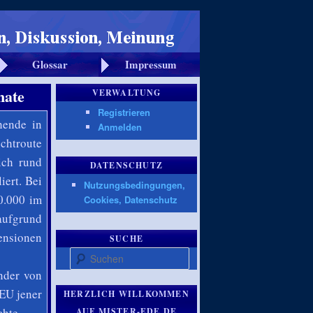
Glossar
Impressum
nate
VERWALTUNG
Registrieren
hende in
Anmelden
chtroute
ich rund
DATENSCHUTZ
iert. Bei
Nutzungsbedingungen,
0.000 im
Cookies, Datenschutz
aufgrund
ensionen
SUCHE
Suchen
nder von
 EU jener
HERZLICH WILLKOMMEN
chte.
AUF MISTER-EDE.DE