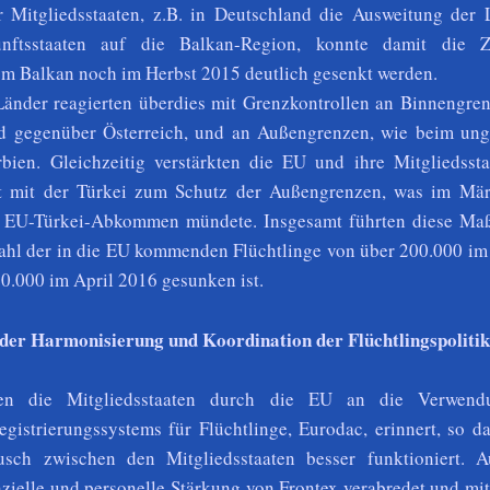
Mitgliedsstaaten, z.B. in Deutschland die Ausweitung der L
unftsstaaten auf die Balkan-Region, konnte damit die 
m Balkan noch im Herbst 2015 deutlich gesenkt werden.
änder reagierten überdies mit Grenzkontrollen an Binnengren
nd gegenüber Österreich, und an Außengrenzen, wie beim ung
ien. Gleichzeitig verstärkten die EU und ihre Mitgliedssta
 mit der Türkei zum Schutz der Außengrenzen, was im Mär
m EU-Türkei-Abkommen mündete. Insgesamt führten diese M
Zahl der in die EU kommenden Flüchtlinge von über 200.000 im
20.000 im April 2016 gesunken ist.
 der Harmonisierung und Koordination der Flüchtlingspolitik
n die Mitgliedsstaaten durch die EU an die Verwend
istrierungssystems für Flüchtlinge, Eurodac, erinnert, so da
usch zwischen den Mitgliedsstaaten besser funktioniert. 
nzielle und personelle Stärkung von Frontex verabredet und mi