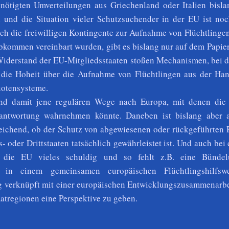
nötigten Umverteilungen aus Griechenland oder Italien bisl
und die Situation vieler Schutzsuchender in der EU ist no
h die freiwilligen Kontingente zur Aufnahme von Flüchtlingen
kommen vereinbart wurden, gibt es bislang nur auf dem Papier
iderstand der EU-Mitgliedsstaaten stoßen Mechanismen, bei d
n die Hoheit über die Aufnahme von Flüchtlingen aus der Ha
uotensysteme.
end damit jene regulären Wege nach Europa, mit denen die
antwortung wahrnehmen könnte. Daneben ist bislang aber 
eichend, ob der Schutz von abgewiesenen oder rückgeführten 
- oder Drittstaaten tatsächlich gewährleistet ist. Und auch bei 
t die EU vieles schuldig und so fehlt z.B. eine Bünde
lfe in einem gemeinsamen europäischen Flüchtlingshilfs
g verknüpft mit einer europäischen Entwicklungszusammenarbei
atregionen eine Perspektive zu geben.