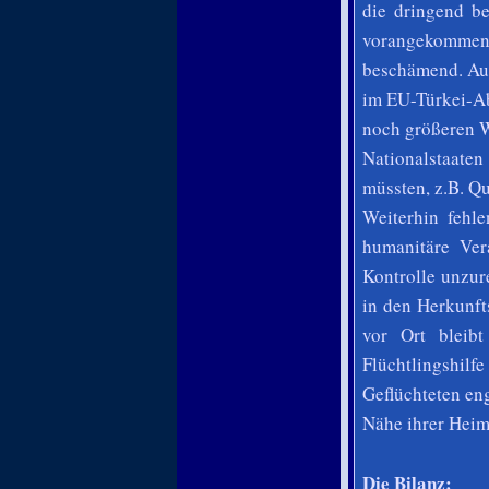
die dringend be
vorangekommen 
beschämend. Auc
im EU-Türkei-Ab
noch größeren W
Nationalstaate
müssten, z.B. Q
Weiterhin fehl
humanitäre Ver
Kontrolle unzur
in den Herkunfts
vor Ort bleib
Flüchtlingshi
Geflüchteten en
Nähe ihrer Heim
Die Bilanz: