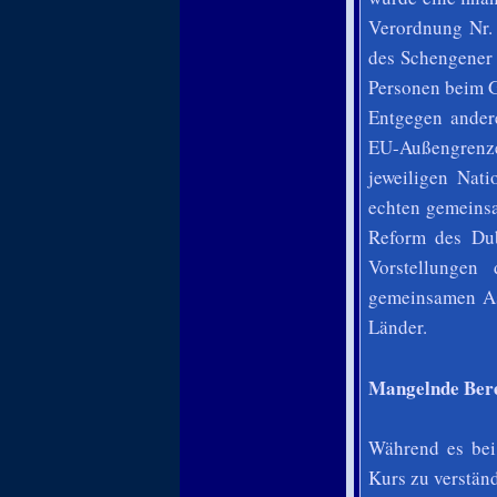
Verordnung Nr. 
des Schengener
Personen beim G
Entgegen ander
EU-Außengrenzen
jeweiligen Nati
echten gemeinsa
Reform des Dub
Vorstellungen
gemeinsamen Asy
Länder.
Mangelnde Bere
Während es bei
Kurs zu verständ