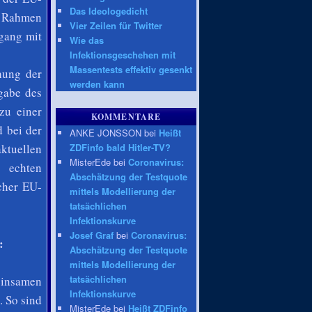
Das Ideologedicht
m Rahmen
Vier Zeilen für Twitter
gang mit
Wie das
Infektionsgeschehen mit
Massentests effektiv gesenkt
hung der
werden kann
gabe des
zu einer
KOMMENTARE
 bei der
ANKE JONSSON bei
Heißt
ktuellen
ZDFinfo bald Hitler-TV?
MisterEde bei
Coronavirus:
 echten
Abschätzung der Testquote
cher EU-
mittels Modellierung der
tatsächlichen
Infektionskurve
Josef Graf
bei
Coronavirus:
:
Abschätzung der Testquote
mittels Modellierung der
tatsächlichen
einsamen
Infektionskurve
. So sind
MisterEde bei
Heißt ZDFinfo