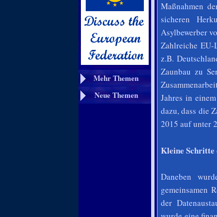
Maßnahmen der 
sicheren Herk
Asylbewerber vo
Zahlreiche EU-L
z.B. Deutschla
Zaunbau zu Serb
Mehr Themen
Zusammenarbeit
Neue Themen
Jahres in eine
dazu, dass die 
2015 auf unter 
Kleine Schritte
Daneben wurde
gemeinsamen Reg
der Datenausta
wurde eine fina