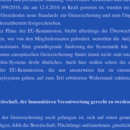
399/2016, die am 12.4.2016 in Kraft getreten ist, wurden i
 Grenzkodex neue Standards zur Grenzsicherung und zum Um
renzübertritt festgeschrieben.
er Pläne der EU-Kommission, bleibt allerdings die Überwac
, wie von den Mitgliedsstaaten gefordert, weiterhin die Auf
onalstaats. Eine grundlegende Änderung der Systematik hin 
men europäischen Grenzsicherung findet damit nicht statt und
lin-Systems droht ähnliches. Auch hier stoßen schon die a
 der EU-Kommission, die nur ansatzweise hin zu einem
lsystem gehen, auf zum Teil erbitterten Widerstand zahlrei
itschaft, der humanitären Verantwortung gerecht zu werden
 der Grenzsicherung noch gelungen ist, sich auf einen gem
igen, fehlt die Bereitschaft, Flüchtlinge aufzunehmen, gänzlich