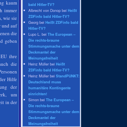
ang kaum
bald Hitler-TV?
ch immer
Albrecht von Donop bei
Heißt
ZDFinfo bald Hitler-TV?
, wie sie
Georg bei
Heißt ZDFinfo bald
 und auf
Hitler-TV?
enen die
Lupo L. bei
The European –
Die rechts-braune
nd geben
Stimmungsmache unter dem
Deckmantel der
 EU ihre
Meinungsfreiheit
auch die
Heinz Müller bei
Heißt
ZDFinfo bald Hitler-TV?
Personen
Heinz Müller bei
StandPUNKT:
der Hilfe
Deutschland muss
lung der
humanitäre Kontingente
einrichten!
werk, um
Simon bei
The European –
t in der
Die rechts-braune
Stimmungsmache unter dem
Deckmantel der
Meinungsfreiheit