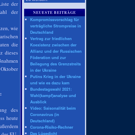
iste der
Zahl der
NEUESTE BEITRÄGE
Kompromissvorschlag für
verträgliche Strompreise in
zen, wie
Deutschland
arischen
Vertrag zur friedlichen
aten die
Koexistenz zwischen der
Allianz und der Russischen
z dieses
Föderation und zur
aßnahmen
Beilegung des Grenzstreits
 Oktober
in der Ukraine
Putins Krieg in der Ukraine
und wie es dazu kam
Bundestagswahl 2021:
:
Wahl(kampf)analyse und
Ausblick
Video: Saisonalität beim
ung des
Coronavirus (in
ss heute
Deutschland)
Außerdem
Corona-Risiko-Rechner
Das Lügedicht
t der EU-