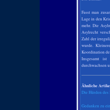
Fasst man zusa
Lage in den Kri
mehr. Die Asyl
Asylrecht versc
Zahl der irregul
wurde. Kleiner
Koordination de
Insgesamt ist
durchwachsen un
Ähnliche Artike
Die Hürden des
Gedanken zu ein