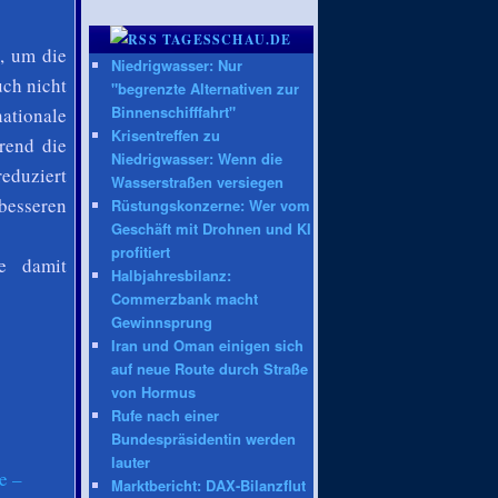
TAGESSCHAU.DE
, um die
Niedrigwasser: Nur
uch nicht
"begrenzte Alternativen zur
Binnenschifffahrt"
ationale
Krisentreffen zu
rend die
Niedrigwasser: Wenn die
reduziert
Wasserstraßen versiegen
besseren
Rüstungskonzerne: Wer vom
Geschäft mit Drohnen und KI
profitiert
te damit
Halbjahresbilanz:
Commerzbank macht
Gewinnsprung
Iran und Oman einigen sich
auf neue Route durch Straße
von Hormus
Rufe nach einer
Bundespräsidentin werden
lauter
e –
Marktbericht: DAX-Bilanzflut