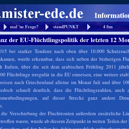
mal 'ne Frage?
standPUNKT
4 fun
anz der EU-Flüchtlingspolitik der letzten 12 Mo
015 bei starker Tendenz nach oben über 10.000 Schutzsuc
kamen, wurde erkennbar, dass sich neben der bisherigen Flu
 Italien, über die seit dem arabischen Frühling 2011 jährl
0 Flüchtlinge irregulär in die EU einreisen, eine weitere etabl
reisen nach Griechenland alleine im Monat Juli und über 10
edoch schnell deutlich, dass die Flüchtlingszahlen, auch 
ahmenbedingungen, auf dieser Strecke ganz andere Dim
n.
die Verschiebung der Fluchtrouten außerdem zusätzliche Lä
etroffen waren, wurde ab diesem Zeitpunkt in weiten Teilen der
 gesehen, auf den Italien bis dahin vergeblich aufmerksam ma