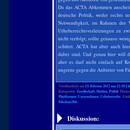
Da das ACTA Abkommen anscheinen
deutsche Politik, weder rechts n
Notwendigkeit, im Rahmen der W
Urheberrechtsverletzungen zu zw
nicht verfolgt, sollte genauso wen
schützt. ACTA hat aber auch hie
dabei sind. Und genau hier will 
aber es darf nicht einfach auf K
ungerne gegen die Anbieter von F
Veröffentlicht am
13. Februar 2012 um 12:50 U
Kategorien:
Gesellschaft
,
Medien
,
Politik
Themen
Plattformen
,
Unternehmen
,
Urheberrecht
. Link
falschen/366
.
Artikelnavigation
Diskussion: